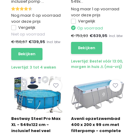
inclusief pomp ...
549x...
Nog maar 1 op voorraad
voor deze prijs
Nog maar 0 op voorraad
Vergelijk
voor deze prijs
Vergelijk
Op voorraad
Niet op voorraad
€ 753,93
€
639,95
Incl. btw
€ 158,67
€
139,95
Incl. btw
Bekijken
Bekijken
Levertijd: Bestel vóór 13:00,
morgen in huis ⚠ (ma-vrij)
Levertijd: 3 tot 4 weken
Bestway Steel Pro Max
Avenli opzetzwembad
XL - 549x122 cm -
400 x 200 x 99 cm met
inclusief heel veel
filterpomp - complete