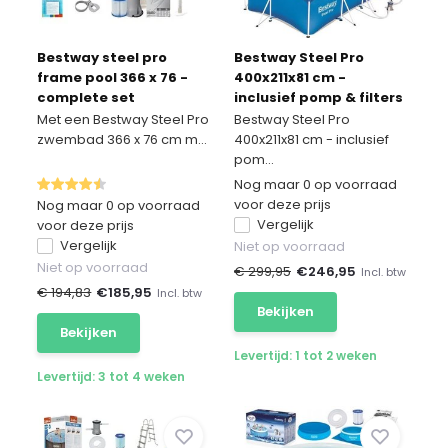
Bestway steel pro
Bestway Steel Pro
frame pool 366 x 76 -
400x211x81 cm -
complete set
inclusief pomp & filters
buiten opzetzwembad
Met een Bestway Steel Pro
Bestway Steel Pro
rechthoek
zwembad 366 x 76 cm m...
400x211x81 cm - inclusief
pom...
Nog maar 0 op voorraad
voor deze prijs
Nog maar 0 op voorraad
Vergelijk
voor deze prijs
Vergelijk
Niet op voorraad
Niet op voorraad
€ 299,95
€
246,95
Incl. btw
€ 194,83
€
185,95
Incl. btw
Bekijken
Bekijken
Levertijd: 1 tot 2 weken
Levertijd: 3 tot 4 weken