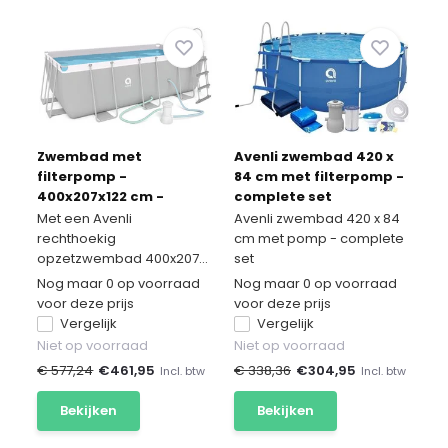
Zwembad met
Avenli zwembad 420 x
filterpomp -
84 cm met filterpomp -
400x207x122 cm -
complete set
compleet - Avenli
Met een Avenli
Avenli zwembad 420 x 84
rechthoekig
cm met pomp - complete
opzetzwembad 400x207...
set
Nog maar 0 op voorraad
Nog maar 0 op voorraad
voor deze prijs
voor deze prijs
Vergelijk
Vergelijk
Niet op voorraad
Niet op voorraad
€ 577,24
€
461,95
€ 338,36
€
304,95
Incl. btw
Incl. btw
Bekijken
Bekijken