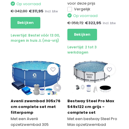
voor deze prijs
Op voorraad
Vergelijk
€ 342,80
€
311,95
Incl. btw
Op voorraad
Bekijken
€ 358,72
€
322,95
Incl. btw
Bekijken
Levertijd: Bestel vóór 13:00,
morgen in huis ⚠ (ma-vrij)
Levertijd: 2 tot 3
werkdagen
Avenli zwembad 305x76
Bestway Steel Pro Max
cm complete set met
549x122 cm grijs -
filterpomp
complete set
Met een Avenli
Met een bestway Steel Pro
opzetzwembad 305
Max opzetzwembad