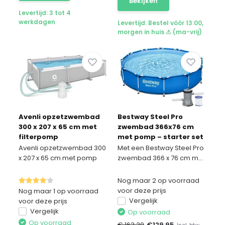
Bekijken
Levertijd: 3 tot 4
werkdagen
Levertijd: Bestel vóór 13:00,
morgen in huis ⚠ (ma-vrij)
Avenli opzetzwembad
Bestway Steel Pro
300 x 207 x 65 cm met
zwembad 366x76 cm
filterpomp
met pomp – starter set
Avenli opzetzwembad 300
Met een Bestway Steel Pro
x 207 x 65 cm met pomp
zwembad 366 x 76 cm m...
Nog maar 2 op voorraad
voor deze prijs
Nog maar 1 op voorraad
Vergelijk
voor deze prijs
Vergelijk
Op voorraad
Op voorraad
€ 163,30
€
129,95
Incl. btw