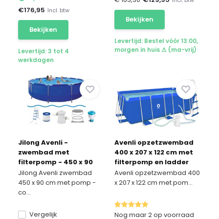
€
176,95
Incl. btw
Bekijken
Bekijken
Levertijd: Bestel vóór 13:00,
morgen in huis ⚠ (ma-vrij)
Levertijd: 3 tot 4
werkdagen
Jilong Avenli -
Avenli opzetzwembad
zwembad met
400 x 207 x 122 cm met
filterpomp - 450 x 90
filterpomp en ladder
cm - compleet
Jilong Avenli zwembad
Avenli opzetzwembad 400
450 x 90 cm met pomp -
x 207 x 122 cm met pom...
co...
Vergelijk
Nog maar 2 op voorraad