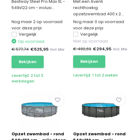
accessoires
set
Bestway Steel Pro Max XL -
Met een Avenli
549x122 cm - inclusi...
rechthoekig
opzetzwembad 400 x 2...
Nog maar 2 op voorraad
Nog maar 0 op voorraad
voor deze prijs
voor deze prijs
Vergelijk
Vergelijk
Niet op voorraad
Op voorraad
€ 490,69
€
294,95
€ 577,74
€
525,95
Incl. btw
Incl. btw
Bekijken
Bekijken
Levertijd: 1 tot 2 weken
Levertijd: 2 tot 3
werkdagen
Opzet zwembad - rond
Opzet zwembad - rond