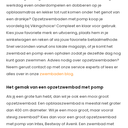
werkdag even onderdompelen en dobberen op je
opblaasmatras en lekker tot rust komen onder het genot van
een drankje? Opzetzwembaden met pomp koop je
voordelig bij Vikingchoice! Compleet en klaar voor gebruik.
Kies jouw favoriete merk en uitvoering, plaats hem in je
winkelwagen en reken af via jouw favoriete betaalmethode.
Snel verzonden vanuit ons lokale magazijn, of je komt het
zwembad en pomp even ophalen zodat je dezelfde dag nog
kunt gaan zwemmen. Advies nodig over opzetzwembaden?
Neem gerust contact op met onze service experts of lees er
alles over in onze
zwembaden blog
.
Het gemak van een opzetzwembad met pomp
Als jij een grote tuin hebt, dan wil je ook een mooi groot
opzetzwembad. Een opblaaszwembad is meestal niet groter
dan 400 cm diameter. Wil je een mooi groot, maar vooral
stevig zwembad? Kies dan voor een groot opzetzwembad
met pomp van Intex, Bestway of Avenli. Een zwembad met