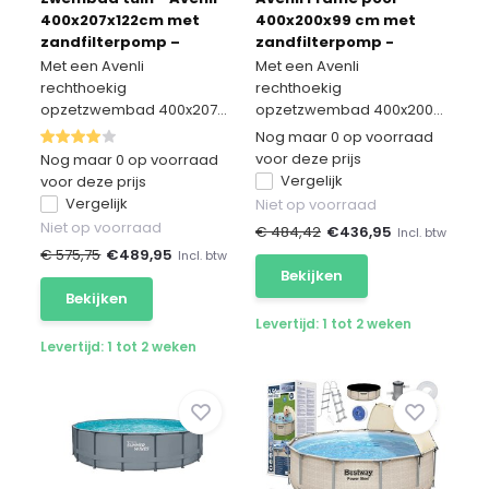
400x207x122cm met
400x200x99 cm met
zandfilterpomp –
zandfilterpomp -
compleet
complete set
Met een Avenli
Met een Avenli
rechthoekig
rechthoekig
opzetzwembad 400x207...
opzetzwembad 400x200...
Nog maar 0 op voorraad
voor deze prijs
Nog maar 0 op voorraad
Vergelijk
voor deze prijs
Vergelijk
Niet op voorraad
Niet op voorraad
€ 484,42
€
436,95
Incl. btw
€ 575,75
€
489,95
Incl. btw
Bekijken
Bekijken
Levertijd: 1 tot 2 weken
Levertijd: 1 tot 2 weken