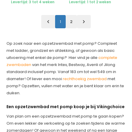
Levertijd: 3 tot 4 weken
Levertijd: 1 tot 2 weken
1
2
Op zoek naar een opzetzwembad met pomp? Compleet
met ladder, grondzeil en afdekking, of gewoon als basic
uitvoering met enkel de pomp? Hier vind je alle
complete
zwembaden
van het merk Intex, Bestway, Avenli of Jilong
standaard inclusief pomp. Vanaf 183 cm tot wel 549 cm in
diameter! Of liever een mooi
rechthoekig zwembad
met
pomp? Opzetten, vullen met water en je bent klaar om erin te
duiken.
Een opzetzwembad met pomp koop je bij Vikingchoice
Van plan om een opzetzwembad met pomp te gaan kopen?
Om even lekker de verkoeling op te zoeken tijdens de warme
zomerdagen! Of gewoon in het weekend of na een lange