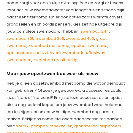
pomp zorgt voor een stukje extra hygiëne en zorgt er tevens
voor dat jouw zwembadwater veel langer fris en schoon blijft.
Naast een filterpomp zijn er ook opties zoals warmte covers,
grondzeilen en chloordispensers. Kies zelf hoe uitgebreid jij
jouw complete zwembad wil hebben:
zwembad 244
,
zwembad 305
,
zwembad 366
,
zwembad 450
,
groot
zwembad
,
zwembad met pomp
,
opblaaszwembad
,
opblaasbare Jacuzzi
,
Avenli zwembaden
,
Bestway
zwembaden
,
zwembad rechthoekig
Maak jouw opzetzwembad weer als nieuw
Heb je al een opzetzwembad met pomp die wat onderhoudt
kan gebruiken? Of zoek je gewoon extra accessoires zoals
inzet filters of filterzand? Er zijn talloze accessoires en opties
die je nog los kunt kopen om jouw zwembad weer helemaal
top te krijgen, of om jouw huidige zwembad nog luxer te
maken. Bekijk ons complete zwembadaccessoires aanbod
hier:
filters & pompen
,
afdekzeilen
,
grondzeilen
,
dispensers