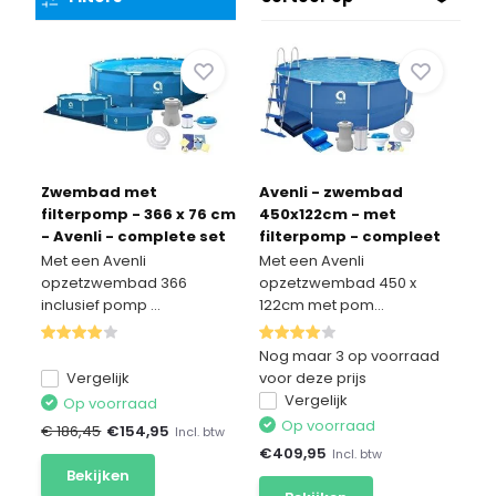
Zwembad met
Avenli - zwembad
filterpomp - 366 x 76 cm
450x122cm - met
- Avenli - complete set
filterpomp - compleet
Met een Avenli
Met een Avenli
opzetzwembad 366
opzetzwembad 450 x
inclusief pomp ...
122cm met pom...
Nog maar 3 op voorraad
Vergelijk
voor deze prijs
Vergelijk
Op voorraad
Op voorraad
€ 186,45
€
154,95
Incl. btw
€
409,95
Incl. btw
Bekijken