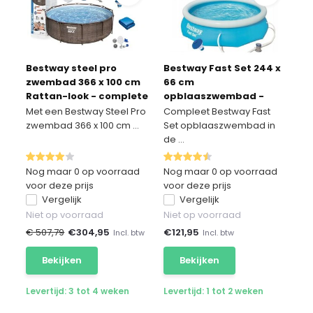
Bestway steel pro
Bestway Fast Set 244 x
zwembad 366 x 100 cm
66 cm
Rattan-look - complete
opblaaszwembad -
set
met pomp en
Met een Bestway Steel Pro
Compleet Bestway Fast
accessoires
zwembad 366 x 100 cm ...
Set opblaaszwembad in
de ...
Nog maar 0 op voorraad
Nog maar 0 op voorraad
voor deze prijs
voor deze prijs
Vergelijk
Vergelijk
Niet op voorraad
Niet op voorraad
€ 507,79
€
304,95
€
121,95
Incl. btw
Incl. btw
Bekijken
Bekijken
Levertijd: 3 tot 4 weken
Levertijd: 1 tot 2 weken