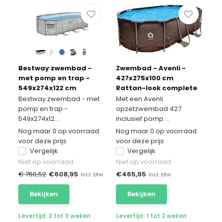
Bestway zwembad -
Zwembad - Avenli -
met pomp en trap -
427x275x100 cm
549x274x122 cm
Rattan-look complete
set
Bestway zwembad - met
Met een Avenli
pomp en trap -
opzetzwembad 427
549x274x12...
inclusief pomp ...
Nog maar 0 op voorraad
Nog maar 0 op voorraad
voor deze prijs
voor deze prijs
Vergelijk
Vergelijk
Niet op voorraad
Niet op voorraad
€ 760,52
€
608,95
€
465,95
Incl. btw
Incl. btw
Bekijken
Bekijken
Levertijd: 2 tot 3 weken
Levertijd: 1 tot 2 weken