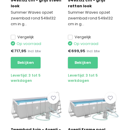
549x132 cm - grijs steen
549x132 cm - grijs
look
rattan look
Summer Waves opzet
Summer Waves opzet
zwembad rond 549x132
zwembad rond 549x132
cm in g...
cm in g...
Vergelijk
Vergelijk
Op voorraad
Op voorraad
€
717,95
€
699,95
Incl. btw
Incl. btw
Bekijken
Bekijken
Levertijd: 3 tot 5
Levertijd: 3 tot 5
werkdagen
werkdagen
Zwembad tuin - Avenli -
Avenli Frame pool