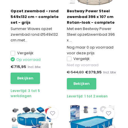
Opzet zwembad - rond
Bestway Power Steel
549x132 cm - complete
zwembad 396 x 107 cm
set - grijs
Rotan-look - complete
set
Summer Waves opzet
Met een Bestway Power
zwembad rond Ø549x132
Steel opzetzwembad 396
cm met...
x ...
Nog maar 0 op voorraad
Vergelijk
voor deze prijs
Vergelijk
Op voorraad
Niet op voorraad
€
715,95
Incl. btw
€ 544,83
€
379,95
Incl. btw
Bekijken
Bekijken
Levertijd: 3 tot 5
werkdagen
Levertijd: 1 tot 2 weken