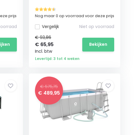
ze prijs
Nog maar 0 op voorraad voor deze prijs
voorraad
Vergelijk
Niet op voorraad
€ 93,86
€
65,95
ijken
Bekijken
Incl. btw
Levertijd: 3 tot 4 weken
€ 575,75
€
489,95