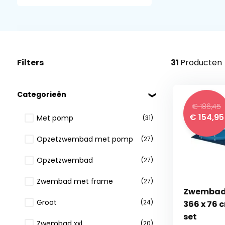
Filters
31
Producten
Categorieën
€ 186,45
€
154,95
Met pomp
(31)
Opzetzwembad met pomp
(27)
Opzetzwembad
(27)
Zwembad met frame
(27)
Zwembad 
Groot
(24)
366 x 76 
set
Zwembad xxl
(20)