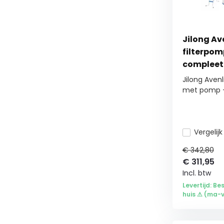
Nieuwjaarskorting
(2)
Jilong Av
filterpom
compleet
Jilong Aven
met pomp - 
Vergelijk
€ 342,80
€
311,95
Incl. btw
Levertijd: Be
huis ⚠ (ma-vr