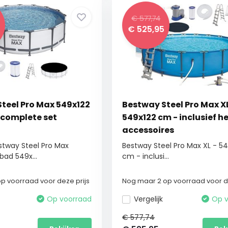
€ 577,74
€
525,95
teel Pro Max 549x122
Bestway Steel Pro Max XL
- complete set
549x122 cm - inclusief he
accessoires
tway Steel Pro Max
Bestway Steel Pro Max XL - 5
ad 549x...
cm - inclusi...
p voorraad voor deze prijs
Nog maar 2 op voorraad voor de
Op voorraad
Vergelijk
Op v
€ 577,74