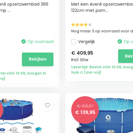
enli opzetzwembad 366
Met een Avenli opzetzwemba
mp ...
122cm met pom...
Nog maar 3 op voorraad voor de
Op voorraad
Vergelijk
Op v
€
409,95
Bek
Bekijken
Incl. btw
Levertijd: Bestel vóór 13:00, morg
huis ⚠ (ma-vrij)
stel vóór 13:00, morgen in
ij)
€ 158,67
€
139,95