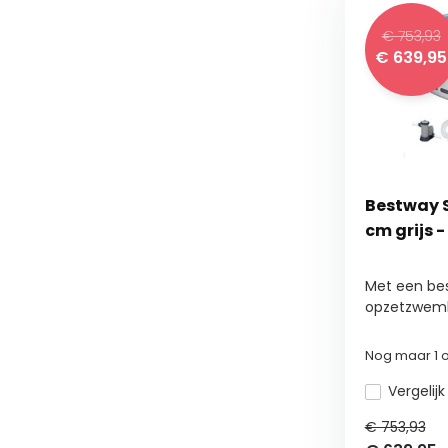
€ 753,93
€
639,95
Bestway S
cm grijs 
Met een bes
opzetzwemb
Nog maar 1 o
Vergelijk
€ 753,93