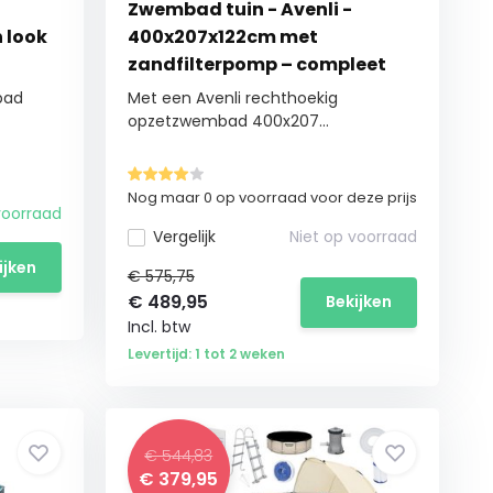
Zwembad tuin - Avenli -
n look
400x207x122cm met
zandfilterpomp – compleet
bad
Met een Avenli rechthoekig
opzetzwembad 400x207...
Nog maar 0 op voorraad voor deze prijs
oorraad
Vergelijk
Niet op voorraad
ijken
€ 575,75
€
489,95
Bekijken
Incl. btw
Levertijd: 1 tot 2 weken
€ 544,83
€
379,95