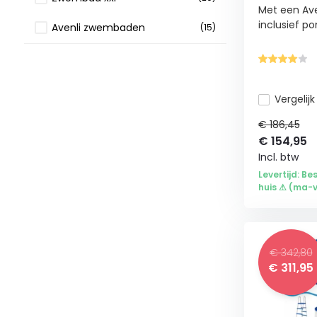
Met een Av
inclusief po
Avenli zwembaden
(15)
450
(12)
Bestway opzetzwembad
(12)
Vergelijk
Bestway zwembad met pomp
(12)
€ 186,45
€
154,95
Bestway zwembaden
(12)
Incl. btw
Levertijd: Be
Zwembad rechthoekig
(9)
huis ⚠ (ma-vr
366
(6)
Opblaaszwembad
(4)
€ 342,80
305
(2)
€
311,95
244
(1)