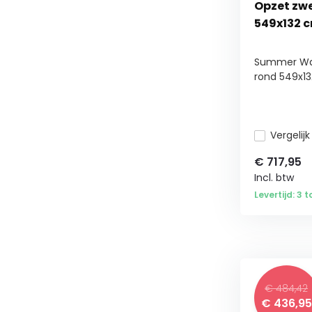
Opzet zw
549x132 cm
Summer Wa
rond 549x132
Vergelijk
€
717,95
Incl. btw
Levertijd: 3 
€ 484,42
€
436,95