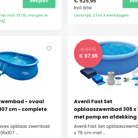
€
525,95
Bekijken
Bek
Incl. btw
stel vóór 13:00, morgen in
Levertijd: 2 tot 3 werkdagen
ij)
€ 97,73
€
87,95
zwembad - ovaal
Avenli Fast Set
107 cm - complete
opblaaszwembad 305 x 
met pomp en afdekking
ves opblaas zwembad
Avenli Fast Set opblaaszwem
5x107 ...
x 76 cm met ...