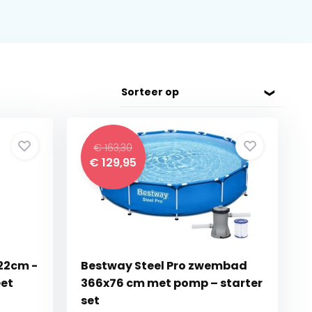
Sorteer op
€ 163,30
€
129,95
22cm -
Bestway Steel Pro zwembad
eet
366x76 cm met pomp – starter
set