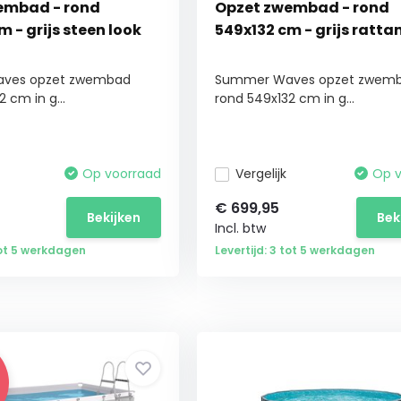
embad - rond
Opzet zwembad - rond
 - grijs steen look
549x132 cm - grijs ratta
ves opzet zwembad
Summer Waves opzet zwem
 cm in g...
rond 549x132 cm in g...
Op voorraad
Vergelijk
Op v
€
699,95
Bekijken
Bek
Incl. btw
tot 5 werkdagen
Levertijd: 3 tot 5 werkdagen