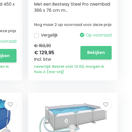
d 450 x
Met een Bestway Steel Pro zwembad
366 x 76 cm m...
Nog maar 2 op voorraad voor deze prijs
ze prijs
Vergelijk
Op voorraad
oorraad
€ 163,30
€
129,95
Bekijken
ijken
Incl. btw
en in
Levertijd: Bestel vóór 13:00, morgen in
huis ⚠ (ma-vrij)