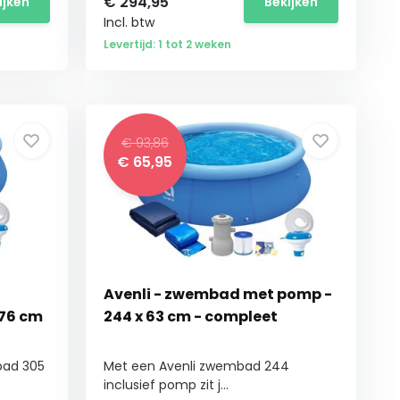
€
294,95
ijken
Bekijken
Incl. btw
Levertijd: 1 tot 2 weken
€ 93,86
€
65,95
Avenli - zwembad met pomp -
76 cm
244 x 63 cm - compleet
bad 305
Met een Avenli zwembad 244
inclusief pomp zit j...