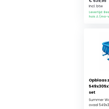
€
639,95
Incl. btw
Levertijd: Be
huis ⚠ (ma-vr
Opblaas 
549x305x
set
Summer Wa
ovaal 549x30