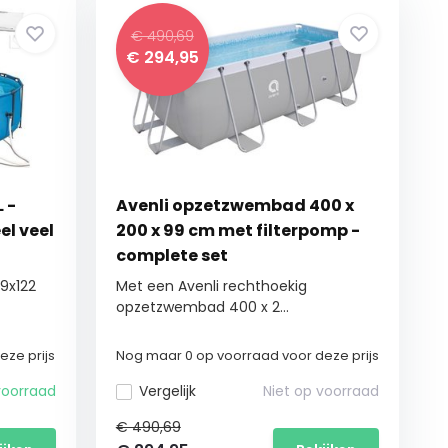
€ 490,69
€
294,95
 -
Avenli opzetzwembad 400 x
el veel
200 x 99 cm met filterpomp -
complete set
49x122
Met een Avenli rechthoekig
opzetzwembad 400 x 2...
ze prijs
Nog maar 0 op voorraad voor deze prijs
oorraad
Vergelijk
Niet op voorraad
€ 490,69