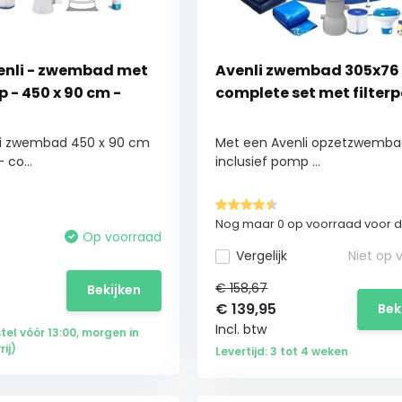
enli - zwembad met
Avenli zwembad 305x76
p - 450 x 90 cm -
complete set met filte
li zwembad 450 x 90 cm
Met een Avenli opzetzwemba
co...
inclusief pomp ...
Nog maar 0 op voorraad voor de
Op voorraad
Vergelijk
Niet op 
€ 158,67
Bekijken
€
139,95
Bek
Incl. btw
stel vóór 13:00, morgen in
ij)
Levertijd: 3 tot 4 weken