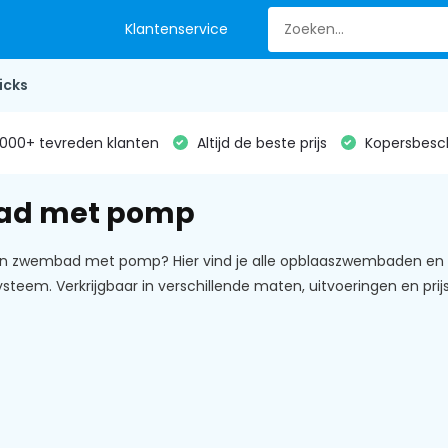
Klantenservice
icks
000+ tevreden klanten
Altijd de beste prijs
Kopersbesc
ad met pomp
n zwembad met pomp? Hier vind je alle opblaaszwembaden en 
ysteem. Verkrijgbaar in verschillende maten, uitvoeringen en pri