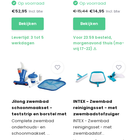
Op voorraad
Op voorraad
€
52,95
€ 15,44
€
14,95
Incl. btw
Incl. btw
Bekijken
Bekijken
Levertijd: 3 tot 5
Voor 23:59 besteld,
werkdagen
morgenavond thuis (ma-
vrij 17-22) ⚠
Jilong zwembad
INTEX - Zwembad
schoonmaakset -
reinigingsset - met
teststrip en borstel met
zwembadstofzuiger
net
Complete zwembad
INTEX - Zwembad
onderhouds- en
reinigingsset - met
schoonmaakset. ...
zwembadstof...