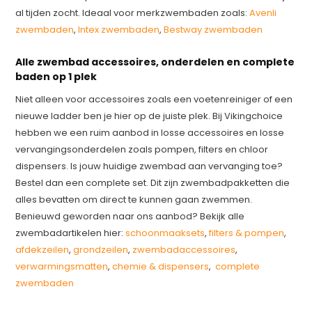
al tijden zocht. Ideaal voor merkzwembaden zoals:
Avenli
zwembaden
,
Intex zwembaden
,
Bestway zwembaden
Alle zwembad accessoires, onderdelen en complete
baden op 1 plek
Niet alleen voor accessoires zoals een voetenreiniger of een
nieuwe ladder ben je hier op de juiste plek. Bij Vikingchoice
hebben we een ruim aanbod in losse accessoires en losse
vervangingsonderdelen zoals pompen, filters en chloor
dispensers. Is jouw huidige zwembad aan vervanging toe?
Bestel dan een complete set. Dit zijn zwembadpakketten die
alles bevatten om direct te kunnen gaan zwemmen.
Benieuwd geworden naar ons aanbod? Bekijk alle
zwembadartikelen hier:
schoonmaaksets
,
filters & pompen
,
afdekzeilen
,
grondzeilen
,
zwembadaccessoires
,
verwarmingsmatten
,
chemie & dispensers
,
complete
zwembaden