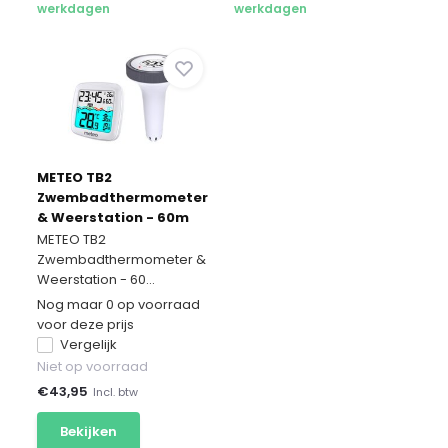
werkdagen
werkdagen
METEO TB2
Zwembadthermometer
& Weerstation - 60m
Draadloos
METEO TB2
Zwembadthermometer &
Weerstation - 60...
Nog maar 0 op voorraad
voor deze prijs
Vergelijk
Niet op voorraad
€
43,95
Incl. btw
Bekijken