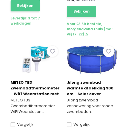
Bekijken
Bekijken
Levertijd: 3 tot 7
werkdagen
Voor 23:59 besteld,
morgenavond thuis (ma-
vrij 17-22) ⚠
METEO TB3
Jilong zwembad
Zwembadthermometer
warmte afdekking 300
- WiFi Weerstation met
cm - Solar cover
App-besturing
METEO TB3
Jilong zwembad
Zwembadthermometer -
zonnewering voor ronde
WiFi Weerstation...
zwembaden...
Vergelijk
Vergelijk