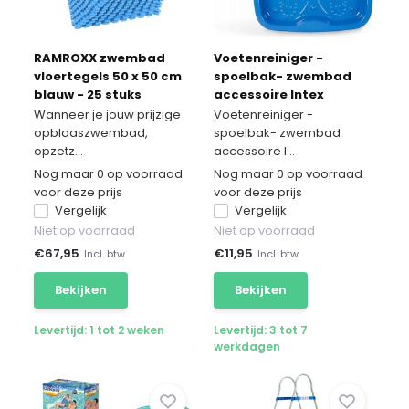
RAMROXX zwembad
Voetenreiniger -
vloertegels 50 x 50 cm
spoelbak- zwembad
blauw - 25 stuks
accessoire Intex
Wanneer je jouw prijzige
Voetenreiniger -
opblaaszwembad,
spoelbak- zwembad
opzetz...
accessoire I...
Nog maar 0 op voorraad
Nog maar 0 op voorraad
voor deze prijs
voor deze prijs
Vergelijk
Vergelijk
Niet op voorraad
Niet op voorraad
€
67,95
€
11,95
Incl. btw
Incl. btw
Bekijken
Bekijken
Levertijd: 1 tot 2 weken
Levertijd: 3 tot 7
werkdagen