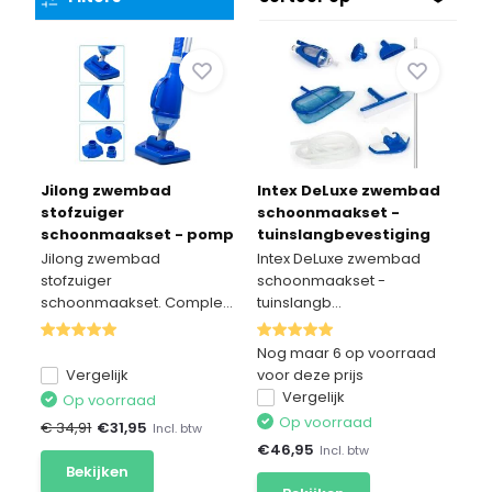
Jilong zwembad
Intex DeLuxe zwembad
stofzuiger
schoonmaakset -
schoonmaakset - pomp
tuinslangbevestiging
aangedreven
Jilong zwembad
Intex DeLuxe zwembad
stofzuiger
schoonmaakset -
schoonmaakset. Comple...
tuinslangb...
Nog maar 6 op voorraad
Vergelijk
voor deze prijs
Vergelijk
Op voorraad
Op voorraad
€ 34,91
€
31,95
Incl. btw
€
46,95
Incl. btw
Bekijken