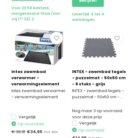
Bekijken
Voor 23:59 besteld,
morgenavond thuis (ma-
Levertijd: 3 tot 4
vrij 17-22) ⚠
werkdagen
Intex zwembad
INTEX - zwembad tegels
verwarmer -
- puzzelmat - 50x50 cm
verwarmingselement
- 8 stuks - grijs
Intex zwembad verwarmer
INTEX - zwembad tegels -
- verwarmingselement
puzzelmat - 50x50 cm -...
Nog maar 3 op voorraad
Vergelijk
voor deze prijs
Vergelijk
Op voorraad
Op voorraad
€ 38,18
€
34,95
Incl. btw
€
14,95
Incl. btw