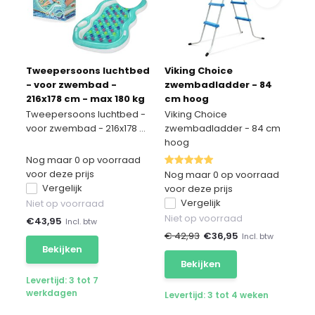
Tweepersoons luchtbed
Viking Choice
- voor zwembad -
zwembadladder - 84
216x178 cm - max 180 kg
cm hoog
Tweepersoons luchtbed -
Viking Choice
voor zwembad - 216x178 ...
zwembadladder - 84 cm
hoog
Nog maar 0 op voorraad
voor deze prijs
Nog maar 0 op voorraad
Vergelijk
voor deze prijs
Vergelijk
Niet op voorraad
Niet op voorraad
€
43,95
Incl. btw
€ 42,93
€
36,95
Incl. btw
Bekijken
Bekijken
Levertijd: 3 tot 7
werkdagen
Levertijd: 3 tot 4 weken