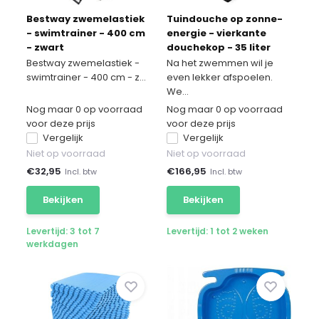
Bestway zwemelastiek
Tuindouche op zonne-
- swimtrainer - 400 cm
energie - vierkante
- zwart
douchekop - 35 liter
Bestway zwemelastiek -
Na het zwemmen wil je
swimtrainer - 400 cm - z...
even lekker afspoelen.
We...
Nog maar 0 op voorraad
Nog maar 0 op voorraad
voor deze prijs
voor deze prijs
Vergelijk
Vergelijk
Niet op voorraad
Niet op voorraad
€
32,95
€
166,95
Incl. btw
Incl. btw
Bekijken
Bekijken
Levertijd: 3 tot 7
Levertijd: 1 tot 2 weken
werkdagen