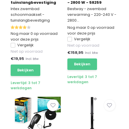
tuinslangbevestiging
- 2800 W - 58259
Intex zwembad
Bestway - zwembad
schoonmaakset -
verwarming - 220-240 V -
tuinslangbevestiging
2800...
Nog maar 0 op voorraad
voor deze prijs
Nog maar 0 op voorraad
Vergelijk
voor deze prijs
Vergelijk
Niet op voorraad
Niet op voorraad
€
158,95
Incl. btw
€
19,95
Incl. btw
Bekijken
Bekijken
Levertijd: 3 tot 7
werkdagen
Levertijd: 3 tot 7
werkdagen