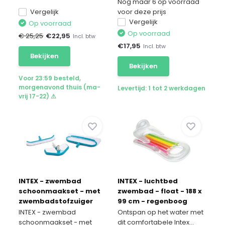
Nog maar 6 op voorraad
Vergelijk
voor deze prijs
Vergelijk
Op voorraad
Op voorraad
€ 25,25
€
22,95
Incl. btw
€
17,95
Incl. btw
Bekijken
Bekijken
Voor 23:59 besteld,
morgenavond thuis (ma-
Levertijd: 1 tot 2 werkdagen
vrij 17-22) ⚠
INTEX - zwembad
INTEX - luchtbed
schoonmaakset - met
zwembad - float - 188 x
zwembadstofzuiger
99 cm - regenboog
INTEX - zwembad
Ontspan op het water met
schoonmaakset - met
dit comfortabele Intex...