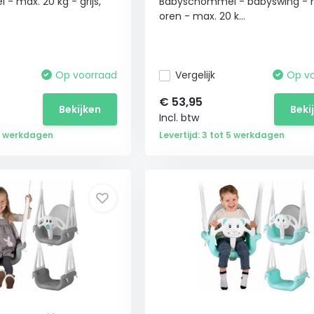
 max. 20 kg - grijs,
Babyschommel - babyswing -
oren - max. 20 k...
Op voorraad
Vergelijk
Op v
€
53,95
Bekijken
Beki
Incl. btw
 5 werkdagen
Levertijd: 3 tot 5 werkdagen