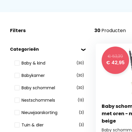
Filters
30
Producten
Categorieën
€ 53,39
€
42,95
Baby & kind
(30)
Babykamer
(30)
Baby schommel
(30)
Nestschommels
(13)
Baby schomm
Nieuwjaarskorting
(3)
met oren - m
beige
Tuin & dier
(3)
Baby schommel