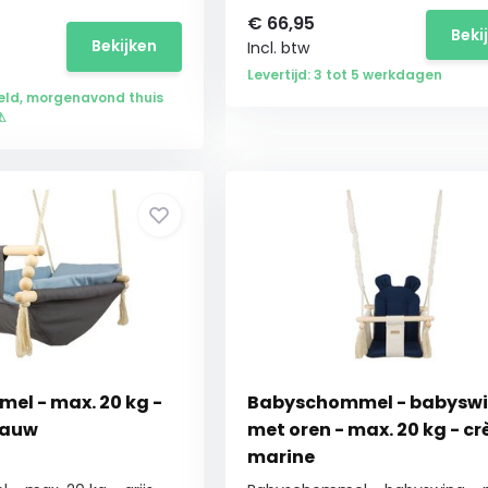
€
66,95
Beki
Bekijken
Incl. btw
Levertijd: 3 tot 5 werkdagen
eld, morgenavond thuis
⚠
l - max. 20 kg -
Babyschommel - babyswi
blauw
met oren - max. 20 kg - c
marine