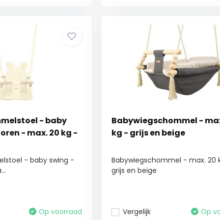
melstoel - baby
Babywiegschommel - max
oren - max. 20 kg -
kg - grijs en beige
stoel - baby swing -
Babywiegschommel - max. 20 
..
grijs en beige
Op voorraad
Vergelijk
Op v