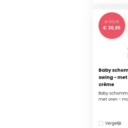
€ 39,78
€
36,95
Baby schom
swing - met 
crème
Baby schommel
met oren - ma.
Vergelijk