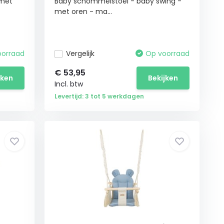
 met
Baby schommelstoel - baby swing -
met oren - ma...
oorraad
Vergelijk
Op voorraad
€
53,95
jken
Bekijken
Incl. btw
Levertijd: 3 tot 5 werkdagen