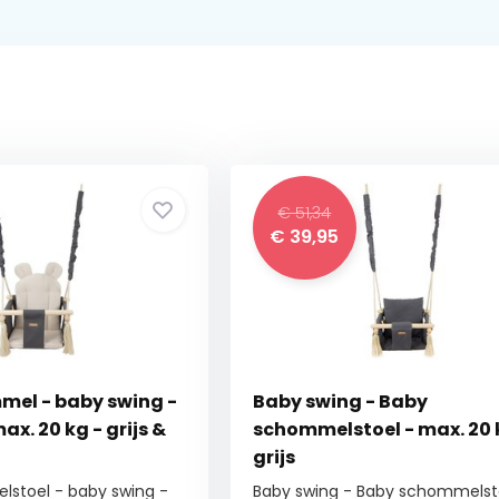
€ 51,34
€
39,95
el - baby swing -
Baby swing - Baby
ax. 20 kg - grijs &
schommelstoel - max. 20 
grijs
stoel - baby swing -
Baby swing - Baby schommelst