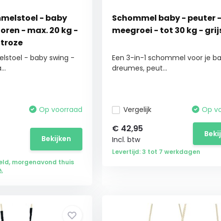
melstoel - baby
Schommel baby - peuter 
oren - max. 20 kg -
meegroei - tot 30 kg - grij
htroze
stoel - baby swing -
Een 3-in-1 schommel voor je ba
..
dreumes, peut...
Op voorraad
Vergelijk
Op v
€
42,95
Beki
Bekijken
Incl. btw
Levertijd: 3 tot 7 werkdagen
eld, morgenavond thuis
⚠