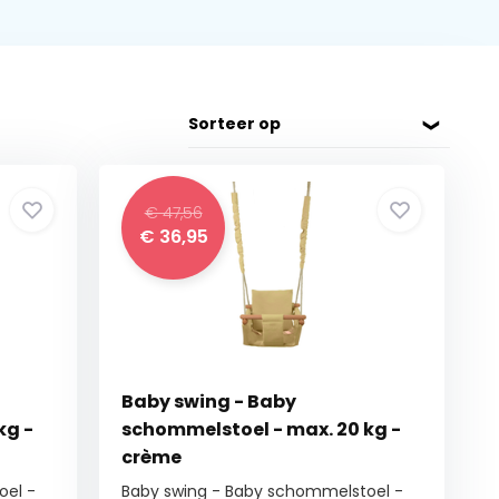
Sorteer op
€ 47,56
€
36,95
Baby swing - Baby
kg -
schommelstoel - max. 20 kg -
crème
oel -
Baby swing - Baby schommelstoel -