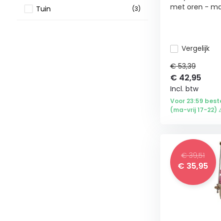
met oren - ma.
Tuin
(3)
Tuinmeubels
(3)
Vergelijk
Hang & schommelstoelen
(3)
€ 53,39
€
42,95
Incl. btw
Voor 23:59 best
(ma-vrij 17-22) 
€ 39,51
€
35,95