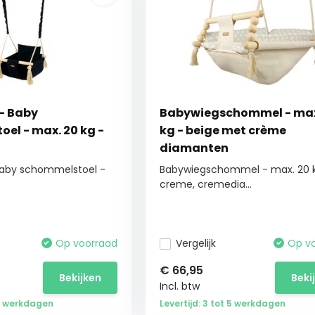
- Baby
Babywiegschommel - max
el - max. 20 kg -
kg - beige met crème
diamanten
Baby schommelstoel -
Babywiegschommel - max. 20 
creme, cremedia...
Op voorraad
Vergelijk
Op v
€
66,95
Bekijken
Beki
Incl. btw
 5 werkdagen
Levertijd: 3 tot 5 werkdagen