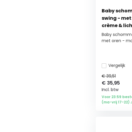
Baby schom
swing - met 
crème & lic
Baby schommel
met oren - ma.
Vergelijk
€ 39,51
€
35,95
Incl. btw
Voor 23:59 best
(ma-vrij 17-22) 