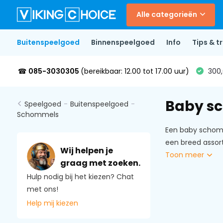
Alle categorieën
Buitenspeelgoed
Binnenspeelgoed
Info
Tips & tr
☎
085-3030305
(bereikbaar: 12.00 tot 17.00 uur)
300,
Baby s
Speelgoed
-
Buitenspeelgoed
-
Schommels
Een baby schomme
een breed assor
Wij helpen je
Toon meer
graag met zoeken.
Hulp nodig bij het kiezen? Chat
met ons!
Help mij kiezen