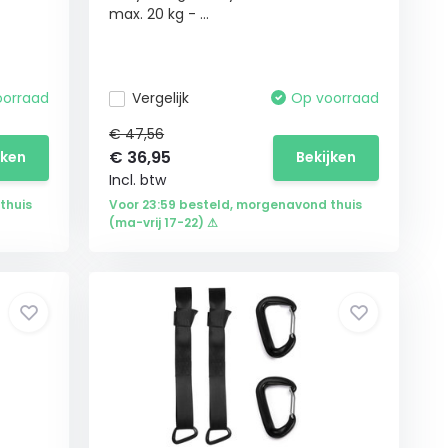
max. 20 kg - ...
oorraad
Vergelijk
Op voorraad
€ 47,56
€
36,95
jken
Bekijken
Incl. btw
thuis
Voor 23:59 besteld, morgenavond thuis
(ma-vrij 17-22) ⚠