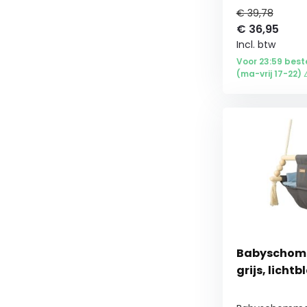
€ 39,78
€
36,95
Incl. btw
Voor 23:59 best
(ma-vrij 17-22) 
Babyschomme
grijs, licht