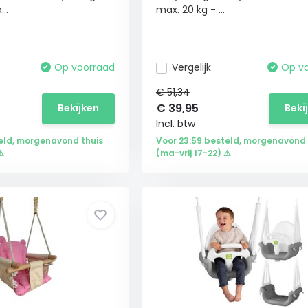
..
max. 20 kg - ...
Op voorraad
Vergelijk
Op v
€ 51,34
€
39,95
Bekijken
Beki
Incl. btw
eld, morgenavond thuis
Voor 23:59 besteld, morgenavond 
⚠
(ma-vrij 17-22) ⚠