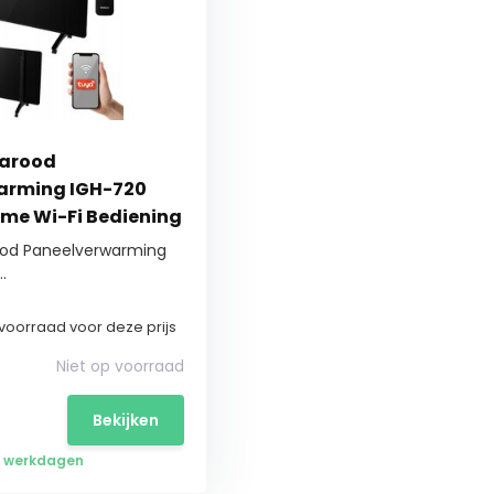
rarood
arming IGH-720
mme Wi-Fi Bediening
ood Paneelverwarming
.
voorraad voor deze prijs
Niet op voorraad
Bekijken
 5 werkdagen