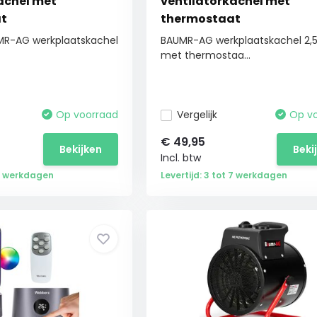
achel met
ventilatorkachel met
t
thermostaat
MR-AG werkplaatskachel
BAUMR-AG werkplaatskachel 2,
met thermostaa...
Op voorraad
Vergelijk
Op v
€
49,95
Bekijken
Beki
Incl. btw
 7 werkdagen
Levertijd: 3 tot 7 werkdagen