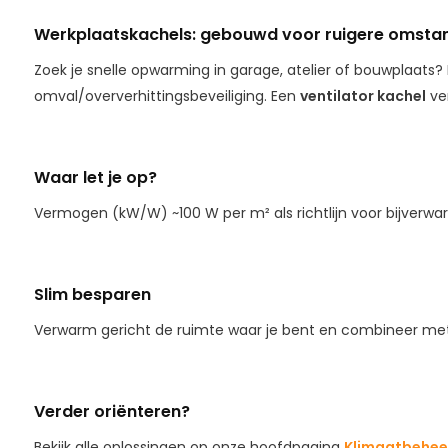
Werkplaatskachels: gebouwd voor ruigere omsta
Zoek je snelle opwarming in garage, atelier of bouwplaats?
omval/oververhittings­beveiliging. Een
ventilator kachel
ver
Waar let je op?
Vermogen (kW/W) ~100 W per m² als richtlijn voor bijverwa
Slim besparen
Verwarm gericht de ruimte waar je bent en combineer met e
Verder oriënteren?
Bekijk alle oplossingen op onze hoofdpagina
Klimaatbehee