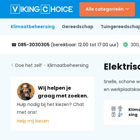
Alle categorieën
Klimaatbeheersing
Gereedschap
Tuingereedscha
☎
085-3030305
(bereikbaar: 12.00 tot 17.00 uur)
300,
Elektri
Doe het zelf
-
Klimaatbeheersing
Snelle, schone w
Wij helpen je
en werkplaatska
graag met zoeken.
Hulp nodig bij het kiezen? Chat
Klim
met ons!
sing
Help mij kiezen