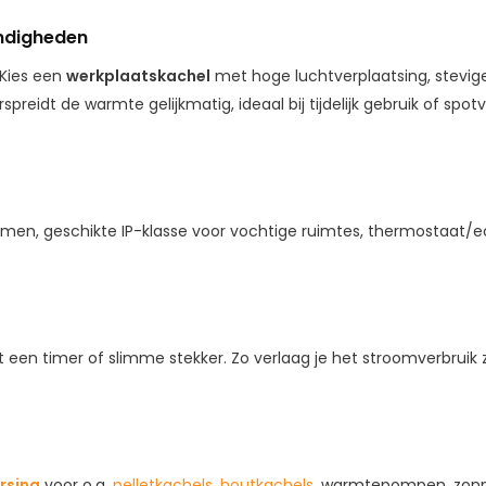
ndigheden
 Kies een
werkplaatskachel
met hoge luchtverplaatsing, stevige 
spreidt de warmte gelijkmatig, ideaal bij tijdelijk gebruik of spo
rmen, geschikte IP-klasse voor vochtige ruimtes, thermostaat/e
en timer of slimme stekker. Zo verlaag je het stroomverbruik 
rsing
voor o.a.
pelletkachels
,
houtkachels
, warmtepompen, zonn