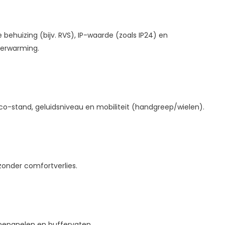
behuizing (bijv. RVS), IP-waarde (zoals IP24) en
tverwarming.
co-stand, geluidsniveau en mobiliteit (handgreep/wielen).
zonder comfortverlies.
epanelen en buffervaten.