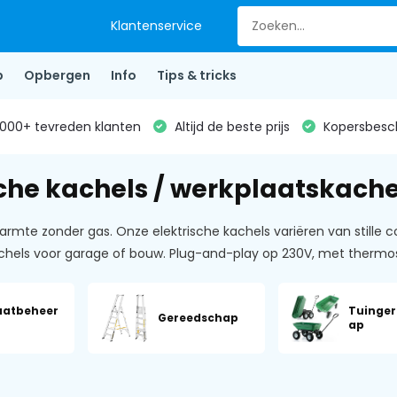
Klantenservice
p
Opbergen
Info
Tips & tricks
000+ tevreden klanten
Altijd de beste prijs
Kopersbesc
sche kachels / werkplaatskache
armte zonder gas. Onze elektrische kachels variëren van stille c
chels voor garage of bouw. Plug-and-play op 230V, met thermos
aatbeheer
Tuinge
Gereedschap
ap