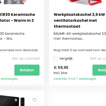
1830 Keramische
Werkplaatskachel 3,5 kW 
lator - Warm in 2
ventilatorkachel met
thermostaat
30 Keramische
BAUMR-AG werkplaatskachel 3,
r - Wa...
met thermostaa...
voorraad voor deze prijs
Nog maar 0 op voorraad voor dez
Niet op voorraad
Vergelijk
Niet op v
€
59,95
Bekijken
Beki
Incl. btw
 5 werkdagen
Levertijd: 3 tot 7 werkdagen