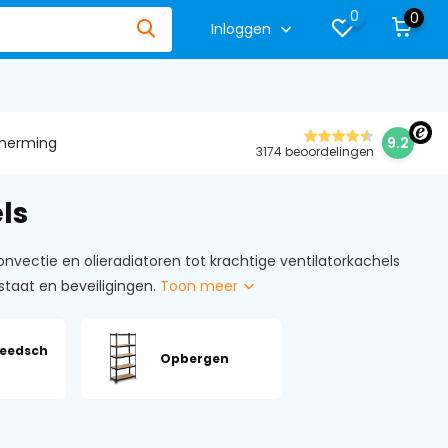
0
0
Inloggen
herming
9.2
3174 beoordelingen
ls
onvectie en olieradiatoren tot krachtige ventilatorkachels
taat en beveiligingen.
Toon meer
reedsch
Opbergen