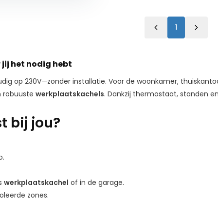
1
jij het nodig hebt
ig op 230V—zonder installatie. Voor de woonkamer, thuiskantoor o
 robuuste
werkplaatskachels
. Dankzij thermostaat, standen en
 bij jou?
o.
s
werkplaatskachel
of in de garage.
oleerde zones.