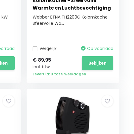
Kolomkachel - Sfeervolle
Warmte en Luchtbevochtiging
5 kW
Webber ETNA TH2200G Kolomkachel -
Sfeervolle Wa...
oorraad
Vergelijk
Op voorraad
€
89,95
jken
Bekijken
Incl. btw
Levertijd: 3 tot 5 werkdagen