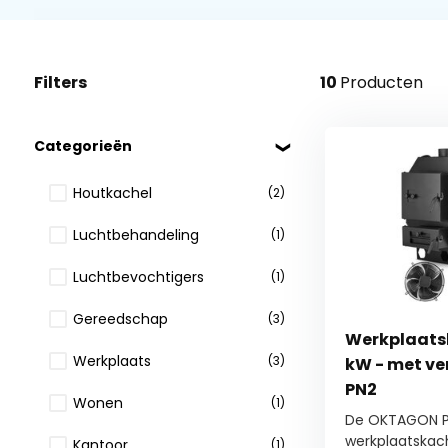
Filters
10
Producten
Categorieën
Houtkachel
(2)
Luchtbehandeling
(1)
Luchtbevochtigers
(1)
Gereedschap
(3)
Werkplaatsk
Werkplaats
(3)
kW - met ve
PN2
Wonen
(1)
De OKTAGON PN
werkplaatskach
Kantoor
(1)