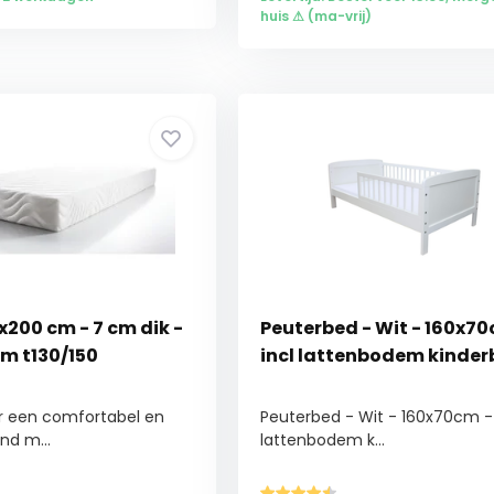
huis ⚠ (ma-vrij)
200 cm - 7 cm dik -
Peuterbed - Wit - 160x70
m t130/150
incl lattenbodem kinder
r een comfortabel en
Peuterbed - Wit - 160x70cm - 
nd m...
lattenbodem k...