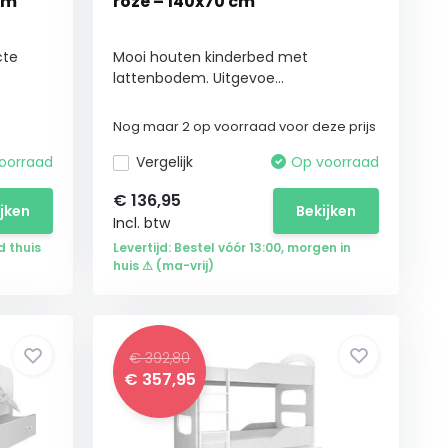
im
roze – 140x70 cm
cte
Mooi houten kinderbed met
lattenbodem. Uitgevoe...
Nog maar 2 op voorraad voor deze prijs
oorraad
Vergelijk
Op voorraad
€
136,95
ijken
Bekijken
Incl. btw
 thuis
Levertijd: Bestel vóór 13:00, morgen in
huis ⚠ (ma-vrij)
€ 392,80
€
357,95