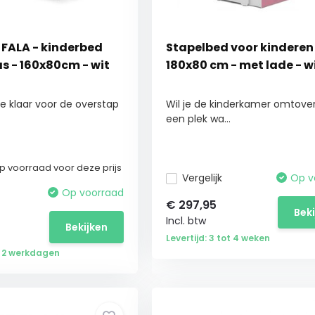
 FALA - kinderbed
Stapelbed voor kinderen
s - 160x80cm - wit
180x80 cm - met lade - wi
tje klaar voor de overstap
Wil je de kinderkamer omtove
een plek wa...
 voorraad voor deze prijs
Vergelijk
Op v
Op voorraad
€
297,95
Bek
Incl. btw
Bekijken
Levertijd: 3 tot 4 weken
ot 2 werkdagen