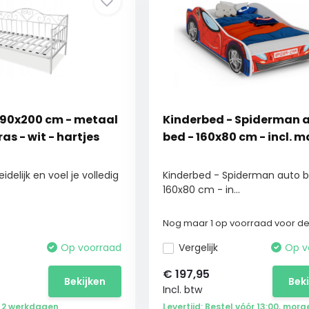
90x200 cm - metaal
Kinderbed - Spiderman 
as - wit - hartjes
bed - 160x80 cm - incl. 
delijk en voel je volledig
Kinderbed - Spiderman auto b
160x80 cm - in...
Nog maar 1 op voorraad voor dez
Op voorraad
Vergelijk
Op v
€
197,95
Bekijken
Bek
Incl. btw
ot 2 werkdagen
Levertijd: Bestel vóór 13:00, morg