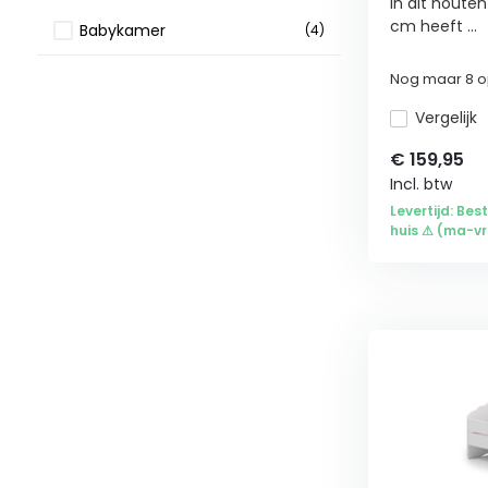
In dit houte
cm heeft ...
Babykamer
(4)
Babybedden
(4)
Nog maar 8 op
Vergelijk
Wonen
(57)
€
159,95
Slaapkamer
(57)
Incl. btw
Levertijd: Bes
Bedden
(41)
huis ⚠ (ma-vri
1 persoons bedden
(38)
1 persoons bed opbergruimte
(21)
90 cm
(13)
120 cm
(2)
140 cm
(2)
Twijfelaar
(4)