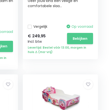
zaam en
Geef jouw kind een veilige en
comfortabele slaa...
Vergelijk
Op voorraad
oorraad
€
249,95
Bekijken
Incl. btw
ijken
Levertijd: Bestel vóór 13:00, morgen in
huis ⚠ (ma-vrij)
en in