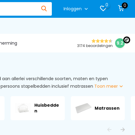
0
0
Inloggen
herming
9.2
3174 beoordelingen
an allerlei verschillende soorten, maten en typen
-persoons stapelbedden inclusief matrassen
Toon meer
Huisbedde
Matrassen
n