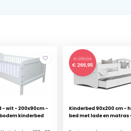
€ 280,94
€
266,95
 - wit - 200x90cm -
Kinderbed 90x200 cm - 
enbodem kinderbed
bed met lade en matras -