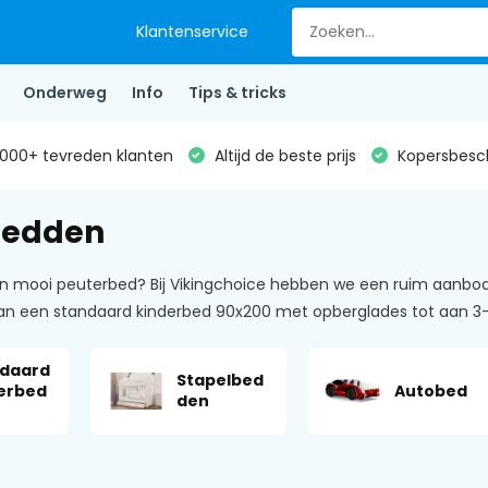
Klantenservice
Onderweg
Info
Tips & tricks
000+ tevreden klanten
Altijd de beste prijs
Kopersbesc
bedden
n mooi peuterbed? Bij Vikingchoice hebben we een ruim aanbod a
an een standaard kinderbed 90x200 met opberglades tot aan 3
daard
Stapelbed
erbed
Autobed
den