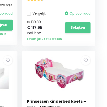
ze prijs
oorraad
Vergelijk
Op voorraad
€ 130,89
ijken
€
117,95
Bekijken
Incl. btw
en in
Levertijd: 2 tot 3 weken
Prinsessen kinderbed koets –