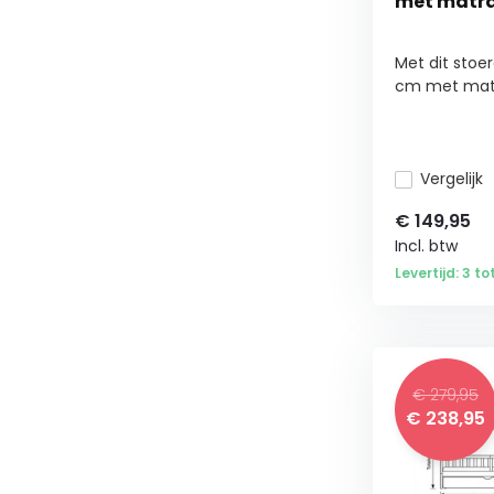
met matr
Met dit stoe
cm met mat.
Vergelijk
€
149,95
Incl. btw
Levertijd: 3 t
€ 279,95
€
238,95