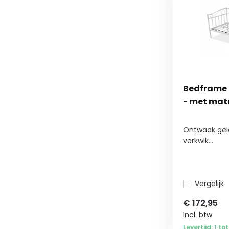
Bedframe 
- met matr
Ontwaak gelei
verkwik...
Vergelijk
€
172,95
Incl. btw
Levertijd: 1 t