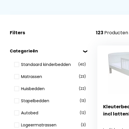
Filters
123
Producten
Categorieën
Standaard kinderbedden
(40)
Matrassen
(23)
Huisbedden
(22)
Stapelbedden
(13)
Kleuterbed
Autobed
(12)
incl latt
Logeermatrassen
(3)