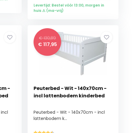
Levertijd: Bestel vóór 13:00, morgen in
huis ⚠ (ma-vrij)
€ 130,89
€
117,95
cm -
Peuterbed - Wit - 140x70cm -
bed
incl lattenbodem kinderbed
incl
Peuterbed - Wit - 140x70cm - incl
lattenbodem k...