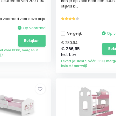
n kleuterbed van 200 x 90
Ben je op zoek naar een duur
stijlvol ki...
 voorraad voor deze prijs
Op voorraad
Vergelijk
Op v
Bekijken
€ 280,94
€
266,95
Bek
tel vóór 13:00, morgen in
Incl. btw
j)
Levertijd: Bestel vóór 13:00, morg
huis ⚠ (ma-vrij)