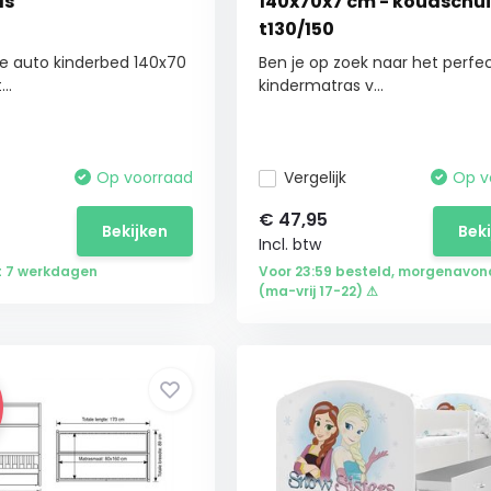
as
140x70x7 cm - koudschu
t130/150
re auto kinderbed 140x70
Ben je op zoek naar het perfe
..
kindermatras v...
Op voorraad
Vergelijk
Op v
€
47,95
Bekijken
Bek
Incl. btw
ot 7 werkdagen
Voor 23:59 besteld, morgenavond
(ma-vrij 17-22) ⚠