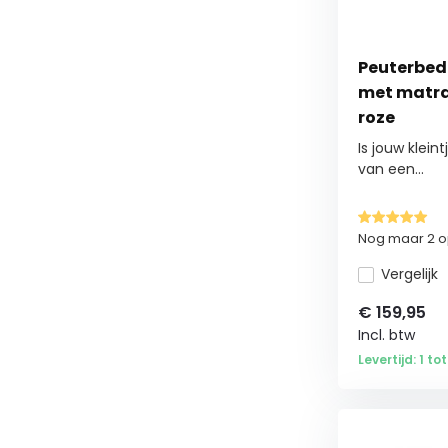
2 persoonsbedden
(1)
Peuterbed
2 persoonsbed 140
(1)
met matra
roze
Matrassen
(16)
Is jouw klein
Schuim matras
van een...
(11)
70x160 cm
(5)
Nog maar 2 op
Koudschuim matras
(5)
Vergelijk
70x140 cm
(1)
€
159,95
Incl. btw
80x160 cm
(1)
Levertijd: 1 t
90x200 cm
(1)
Nieuwjaarskorting
(19)