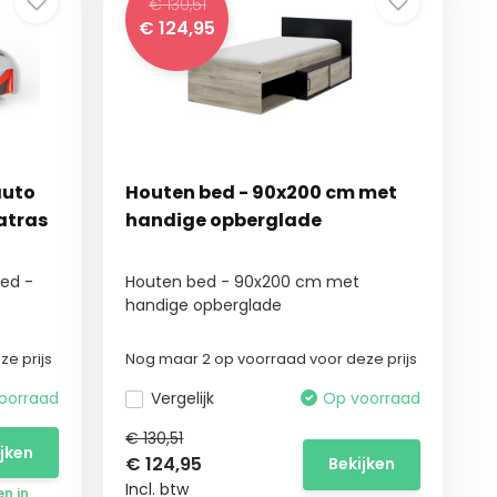
€ 130,51
€
124,95
auto
Houten bed - 90x200 cm met
matras
handige opberglade
ed -
Houten bed - 90x200 cm met
handige opberglade
e prijs
Nog maar 2 op voorraad voor deze prijs
oorraad
Vergelijk
Op voorraad
€ 130,51
ijken
€
124,95
Bekijken
Incl. btw
en in