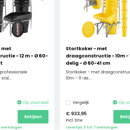
- met
Stortkoker - met
uctie - 12 m - Ø 60-
draagconstructie - 10m - 
rt
delig - Ø 60-41 cm
professionele
Stortkoker - met draagconstruc
tal...
10m - 11-de...
Op voorraad
Vergelijk
Op v
€
933,95
Bekijken
Beki
Incl. btw
 7 werkdagen
Levertijd: 3 tot 7 werkdagen