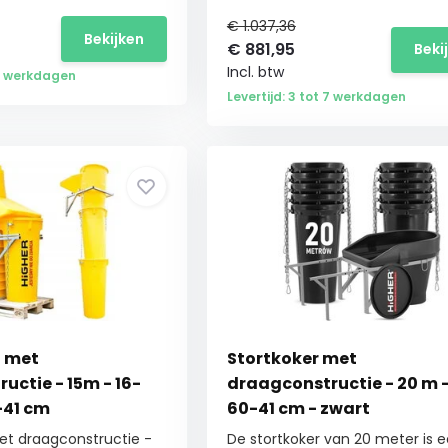
€ 1.037,36
Bekijken
€
881,95
Beki
Incl. btw
 7 werkdagen
Levertijd: 3 tot 7 werkdagen
- met
Stortkoker met
uctie - 15m - 16-
draagconstructie - 20 m 
-41 cm
60-41 cm - zwart
et draagconstructie -
De stortkoker van 20 meter is 