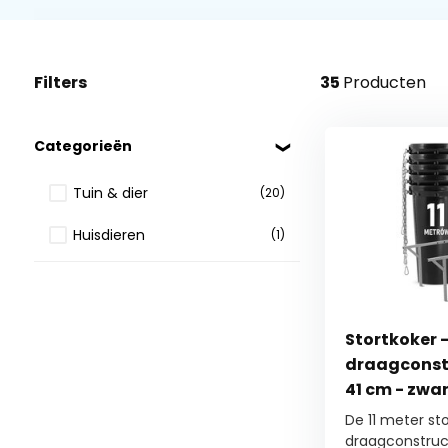
Filters
35
Producten
Categorieën
Tuin & dier
(20)
Huisdieren
(1)
Stortkoker 
draagconstru
41 cm - zwa
De 11 meter st
draagconstruc.