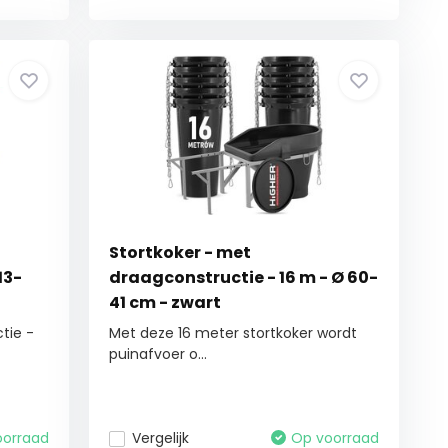
Stortkoker - met
13-
draagconstructie - 16 m - Ø 60-
41 cm - zwart
tie -
Met deze 16 meter stortkoker wordt
puinafvoer o...
oorraad
Vergelijk
Op voorraad