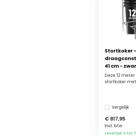
Stortkoker 
draagconstr
41 cm - zwa
Deze 12 meter 
stortkoker met s
Vergelijk
€
817,95
Incl. btw
Levertijd: 3 tot