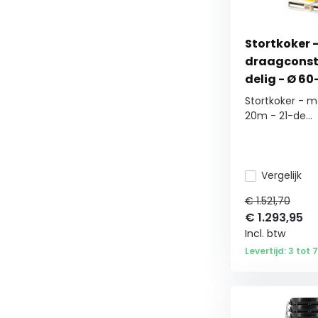
Stortkoker 
draagconstr
delig - Ø 60
Stortkoker - m
20m - 21-de...
Vergelijk
€ 1.521,70
€
1.293,95
Incl. btw
Levertijd: 3 tot