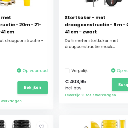
- met
Stortkoker - met
uctie - 20m - 21-
draagconstructie - 5 m - 
-41 cm
41 cm - zwart
et draagconstructie -
De 5 meter stortkoker met
draagconstructie maak...
Op voorraad
Vergelijk
Op v
€
403,95
Beki
Bekijken
Incl. btw
Levertijd: 3 tot 7 werkdagen
 7 werkdagen