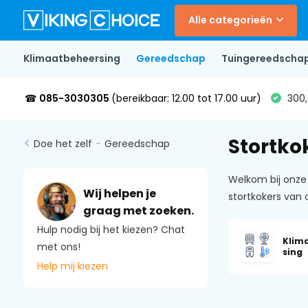
Alle categorieën
Klimaatbeheersing
Gereedschap
Tuingereedscha
☎
085-3030305
(bereikbaar: 12.00 tot 17.00 uur)
300,
Stortko
Doe het zelf
-
Gereedschap
Welkom bij onze 
Wij helpen je
stortkokers van
graag met zoeken.
Hulp nodig bij het kiezen? Chat
Klim
met ons!
sing
Help mij kiezen