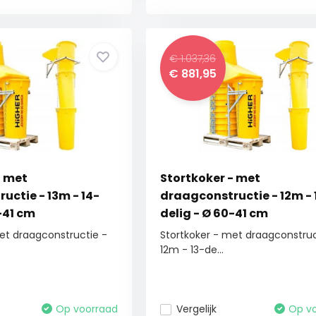
€ 1.037,36
€
881,95
- met
Stortkoker - met
uctie - 13m - 14-
draagconstructie - 12m - 
-41 cm
delig - Ø 60-41 cm
et draagconstructie -
Stortkoker - met draagconstruc
12m - 13-de...
Op voorraad
Vergelijk
Op v