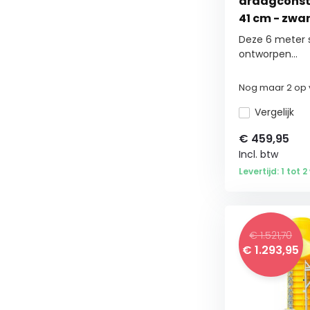
draagconstr
41 cm - zwa
Deze 6 meter s
ontworpen...
Nog maar 2 op 
Vergelijk
€
459,95
Incl. btw
Levertijd: 1 tot
€ 1.521,70
€
1.293,95