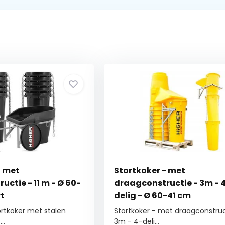
- met
Stortkoker - met
ctie - 11 m - Ø 60-
draagconstructie - 3m - 
rt
delig - Ø 60-41 cm
ortkoker met stalen
Stortkoker - met draagconstruc
..
3m - 4-deli...