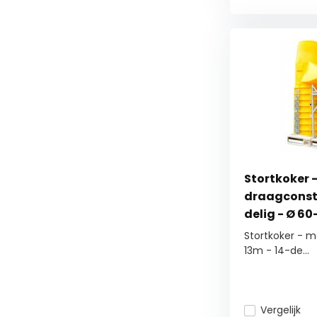
Stortkoker 
draagconstr
delig - Ø 60
Stortkoker - m
13m - 14-de...
Vergelijk