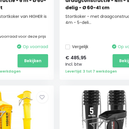
uctie - 6 m - Ø 60-
draagconstructie - 4m - 
rt
delig - Ø 60-41 cm
tortkoker van HIGHER is
Stortkoker - met draagconstruc
4m - 5-deli...
voorraad voor deze prijs
Op voorraad
Vergelijk
Op v
€
485,95
Bekijken
Beki
Incl. btw
 2 werkdagen
Levertijd: 3 tot 7 werkdagen