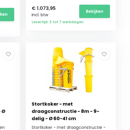
€
1.073,95
Bekijken
jken
Incl. btw
Levertijd: 3 tot 7 werkdagen
Stortkoker - met
- Ø
draagconstructie - 8m - 9-
delig - Ø 60-41 cm
een
Stortkoker - met draagconstructie -