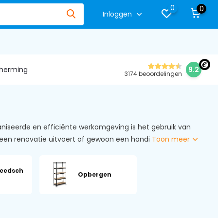
0
0
Inloggen
herming
9.2
3174 beoordelingen
ganiseerde en efficiënte werkomgeving is het gebruik van
 een renovatie uitvoert of gewoon een handi
Toon meer
reedsch
Opbergen