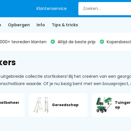
Klantenservice
p
Opbergen
Info
Tips & tricks
000+ tevreden klanten
Altijd de beste prijs
Kopersbesc
kers
uitgebreide collectie stortkokers! Bij het creëren van een geor
 onschatbare waarde. Of je nu bezig bent met een bouwproject,
aatbeheer
Tuinge
Gereedschap
ap