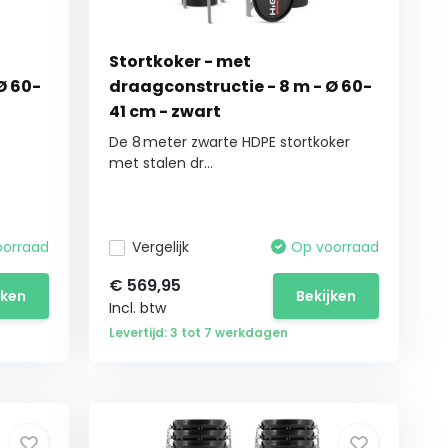
Stortkoker - met
Ø 60-
draagconstructie - 8 m - Ø 60-
41 cm - zwart
De 8 meter zwarte HDPE stortkoker
met stalen dr...
oorraad
Vergelijk
Op voorraad
€
569,95
jken
Bekijken
Incl. btw
Levertijd: 3 tot 7 werkdagen