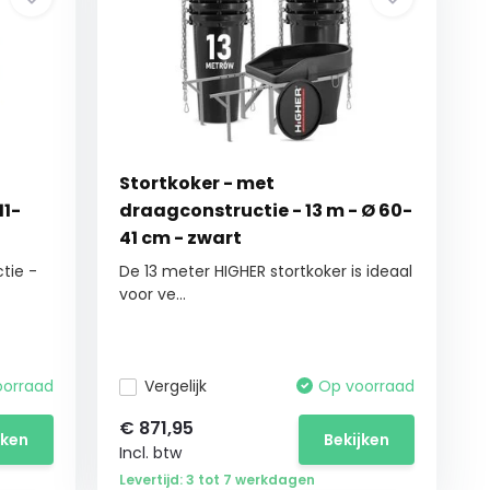
Stortkoker - met
11-
draagconstructie - 13 m - Ø 60-
41 cm - zwart
tie -
De 13 meter HIGHER stortkoker is ideaal
voor ve...
oorraad
Vergelijk
Op voorraad
€
871,95
jken
Bekijken
Incl. btw
Levertijd: 3 tot 7 werkdagen