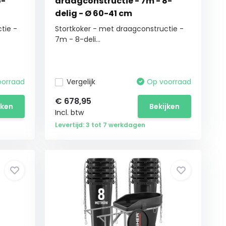
5-
draagconstructie - 7m - 8-
delig - Ø 60-41 cm
tie -
Stortkoker - met draagconstructie -
7m - 8-deli...
oorraad
Vergelijk
Op voorraad
€
678,95
jken
Bekijken
Incl. btw
Levertijd: 3 tot 7 werkdagen