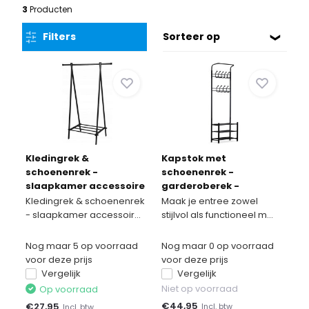
3
Producten
Filters
Sorteer op
Kledingrek &
Kapstok met
schoenenrek -
schoenenrek -
slaapkamer accessoire
garderoberek -
- zwart
66x28x190 cm - zwart
Kledingrek & schoenenrek
Maak je entree zowel
- slaapkamer accessoir...
stijlvol als functioneel m...
Nog maar 5 op voorraad
Nog maar 0 op voorraad
voor deze prijs
voor deze prijs
Vergelijk
Vergelijk
Niet op voorraad
Op voorraad
€
44,95
€
27,95
Incl. btw
Incl. btw