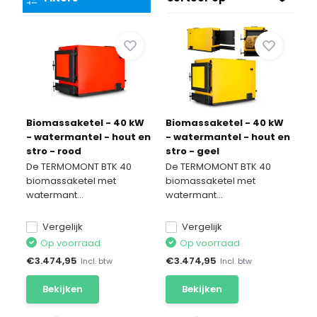
Biomassaketel - 40 kW
Biomassaketel - 40 kW
- watermantel - hout en
- watermantel - hout en
stro - rood
stro - geel
De TERMOMONT BTK 40
De TERMOMONT BTK 40
biomassaketel met
biomassaketel met
watermant...
watermant...
Vergelijk
Vergelijk
Op voorraad
Op voorraad
€
3.474,95
€
3.474,95
Incl. btw
Incl. btw
Bekijken
Bekijken