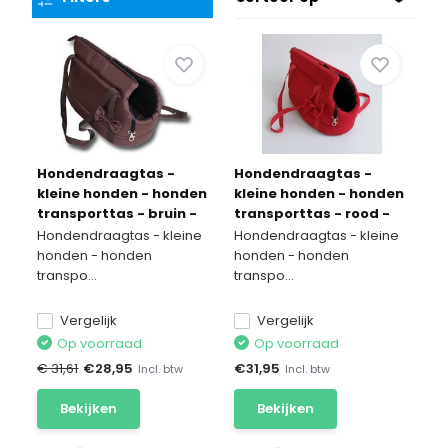
Hondendraagtas -
Hondendraagtas -
kleine honden - honden
kleine honden - honden
transporttas - bruin -
transporttas - rood -
36x19x23 cm - stijlvol -
36x19x23 cm - stijlvol -
Hondendraagtas - kleine
Hondendraagtas - kleine
schoudertas
schoudertas
honden - honden
honden - honden
transpo...
transpo...
Vergelijk
Vergelijk
Op voorraad
Op voorraad
€ 31,61
€
28,95
€
31,95
Incl. btw
Incl. btw
Bekijken
Bekijken