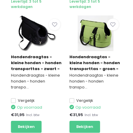
Levertijd: 3 tot 5
Levertijd: 3 tot 5
werkdagen
werkdagen
Hondendraagtas -
Hondendraagtas -
kleine honden - honden
kleine honden - honden
transporttas - zwart -
transporttas - groen -
36x19x23 cm - stijlvol -
36x19x23 cm - stijlvol -
Hondendraagtas - kleine
Hondendraagtas - kleine
schoudertas
schoudertas
honden - honden
honden - honden
transpo...
transpo...
Vergelijk
Vergelijk
Op voorraad
Op voorraad
€
31,95
€
31,95
Incl. btw
Incl. btw
Bekijken
Bekijken