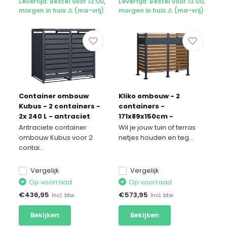
Levertijd: Bestel vóór 13:00,
Levertijd: Bestel vóór 13:00,
morgen in huis ⚠ (ma-vrij)
morgen in huis ⚠ (ma-vrij)
Container ombouw
Kliko ombouw - 2
Kubus - 2 containers -
containers -
2x 240 L - antraciet
171x89x150cm -
antraciet houtlook
Antraciete container
Wil je jouw tuin of terras
ombouw Kubus voor 2
netjes houden en teg...
contai...
Vergelijk
Vergelijk
Op voorraad
Op voorraad
€
436,95
€
573,95
Incl. btw
Incl. btw
Bekijken
Bekijken