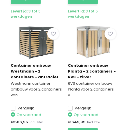
Levertijd: 3 tot 5
Levertijd: 3 tot 5
werkdagen
werkdagen
Container ombouw
Container ombouw
Westmann - 2
Planta - 2 containers -
containers - antraciet
RVS - zilver
houtlook
Westmann container
RVS container ombouw
ombouw voor 2 containers
Planta voor 2 containers
van...
v...
Vergelijk
Vergelijk
Op voorraad
Op voorraad
€
566,95
€
649,95
Incl. btw
Incl. btw