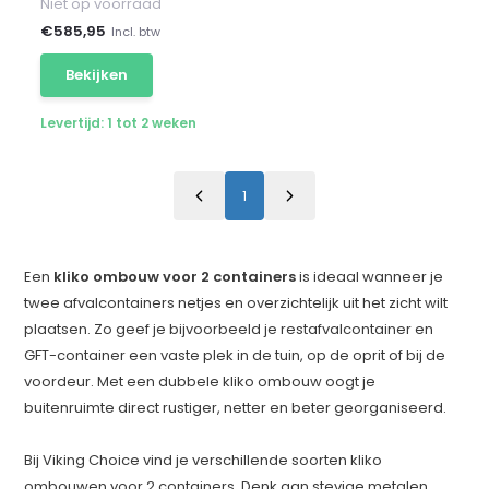
Niet op voorraad
€
585,95
Incl. btw
Bekijken
Levertijd: 1 tot 2 weken
1
Een
kliko ombouw voor 2 containers
is ideaal wanneer je
twee afvalcontainers netjes en overzichtelijk uit het zicht wilt
plaatsen. Zo geef je bijvoorbeeld je restafvalcontainer en
GFT-container een vaste plek in de tuin, op de oprit of bij de
voordeur. Met een dubbele kliko ombouw oogt je
buitenruimte direct rustiger, netter en beter georganiseerd.
Bij Viking Choice vind je verschillende soorten kliko
ombouwen voor 2 containers. Denk aan stevige metalen