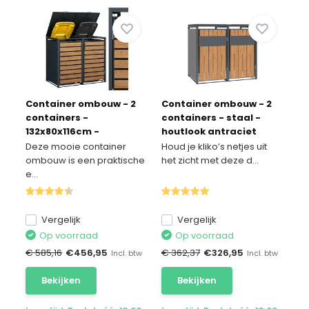
Container ombouw - 2
Container ombouw - 2
containers -
containers - staal -
132x80x116cm -
houtlook antraciet
antraciet houtlook
Deze mooie container
Houd je kliko’s netjes uit
ombouw is een praktische
het zicht met deze d...
e...
Vergelijk
Vergelijk
Op voorraad
Op voorraad
€ 585,16
€
456,95
€ 362,37
€
326,95
Incl. btw
Incl. btw
Bekijken
Bekijken