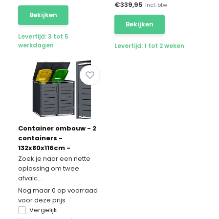
€
339,95
Incl. btw
Bekijken
Bekijken
Levertijd: 3 tot 5
werkdagen
Levertijd: 1 tot 2 weken
Container ombouw - 2
containers -
132x80x116cm -
antraciet
Zoek je naar een nette
oplossing om twee
afvalc...
Nog maar 0 op voorraad
voor deze prijs
Vergelijk