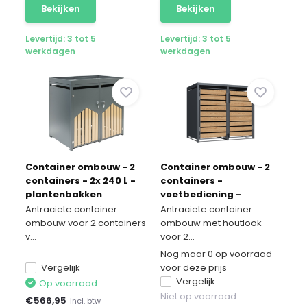
Bekijken
Bekijken
Levertijd: 3 tot 5
Levertijd: 3 tot 5
werkdagen
werkdagen
Container ombouw - 2
Container ombouw - 2
containers - 2x 240 L -
containers -
plantenbakken
voetbediening -
houtlook
Antraciete container
Antraciete container
ombouw voor 2 containers
ombouw met houtlook
v...
voor 2...
Nog maar 0 op voorraad
Vergelijk
voor deze prijs
Vergelijk
Op voorraad
Niet op voorraad
€
566,95
Incl. btw