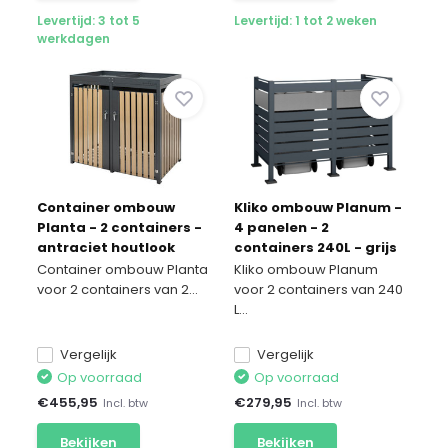
Levertijd: 3 tot 5
Levertijd: 1 tot 2 weken
werkdagen
Container ombouw
Kliko ombouw Planum -
Planta - 2 containers -
4 panelen - 2
antraciet houtlook
containers 240L - grijs
mix
Container ombouw Planta
Kliko ombouw Planum
voor 2 containers van 2...
voor 2 containers van 240
L...
Vergelijk
Vergelijk
Op voorraad
Op voorraad
€
455,95
€
279,95
Incl. btw
Incl. btw
Bekijken
Bekijken