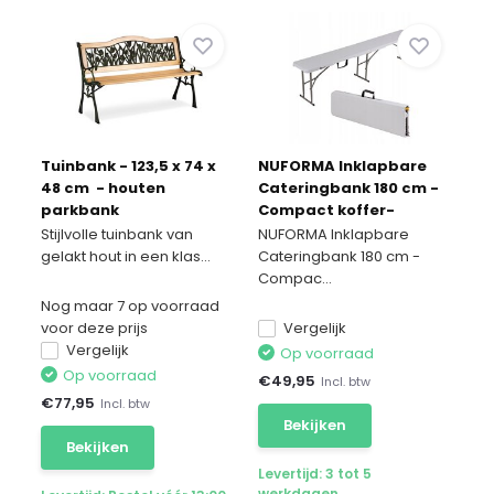
Tuinbank - 123,5 x 74 x
NUFORMA Inklapbare
48 cm - houten
Cateringbank 180 cm -
parkbank
Compact koffer-
ontwerp
Stijlvolle tuinbank van
NUFORMA Inklapbare
gelakt hout in een klas...
Cateringbank 180 cm -
Compac...
Nog maar 7 op voorraad
voor deze prijs
Vergelijk
Vergelijk
Op voorraad
Op voorraad
€
49,95
Incl. btw
€
77,95
Incl. btw
Bekijken
Bekijken
Levertijd: 3 tot 5
werkdagen