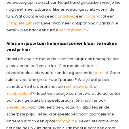
eenvoudig op in de schuur. Naast handige banken vind je hier
nog veel meer zitbare artikelen ideaal geschikt voor in de
tuin. Wat dacht je van een
hangstoel
, een
hangmat
of een
complete tuinset
? Liever wat meer ontspanning? Dan kun je
beter kijken naar een ruime
schommelbank
.
Alles om jouw tuin helemaal zomer klaar te maken
vind je hier
Naast de coolste meubels is het natuurlijk ook belangrijk dat
je plezier beleeft van je tuin. Een mooie zithoek is
bijvoorbeeld niets waard zonder bijpassende
parasol
. Geen
ruimte voor een grote zweefparasol? Wist je dat je ook
schaduw kunt creëren met een
schaduwdoek
of
zichtbreeknet
? Naast een beetje comfort wordt de achtertuin
ook vaak gebruikt als speelparadijs. Je vindt hier ook
speelgoed
voor alle leeftijden, natuurlijk altijd tegen de
scherpste prijs. Het leukste speelgoed voor opgroeiende
kinderen is toch een grote
trampoline
. Liever iets dat je voor
het hele gezin kunt gebruiken? Dan moet jij echt een groot