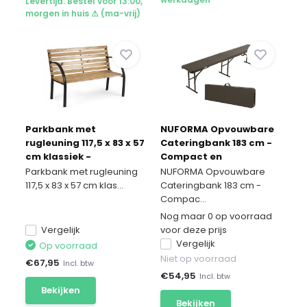
Levertijd: Bestel vóór 13:00,
morgen in huis ⚠ (ma-vrij)
Parkbank met
NUFORMA Opvouwbare
rugleuning 117,5 x 83 x 57
Cateringbank 183 cm -
cm klassiek -
Compact en
gepoedercoat
weerbestendig
Parkbank met rugleuning
NUFORMA Opvouwbare
117,5 x 83 x 57 cm klas...
Cateringbank 183 cm -
Compac...
Nog maar 0 op voorraad
Vergelijk
voor deze prijs
Vergelijk
Op voorraad
Niet op voorraad
€
67,95
Incl. btw
€
54,95
Incl. btw
Bekijken
Bekijken