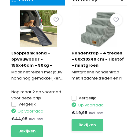
Loopplank hond -
Hondentrap - 4 treden
opvouwbaar -
- 60x30x40 cm - ribstof
155x40cm - 90kg -
- mintgroen
zwart
Maak het reizen met jouw
Mintgroene hondentrap
hond nog gemakkelijker...
met 4 zachte treden en ri...
Nog maar 2 op voorraad
voor deze prijs
Vergelijk
Vergelijk
Op voorraad
Op voorraad
€
49,95
Incl. btw
€
44,95
Incl. btw
Bekijken
Bekijken