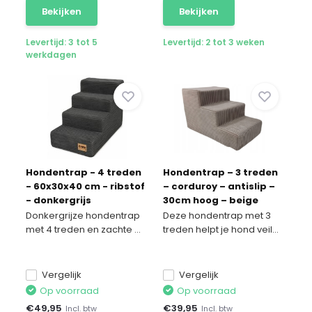
Bekijken
Bekijken
Levertijd: 3 tot 5
Levertijd: 2 tot 3 weken
werkdagen
Hondentrap - 4 treden
Hondentrap – 3 treden
- 60x30x40 cm - ribstof
– corduroy – antislip –
- donkergrijs
30cm hoog – beige
Donkergrijze hondentrap
Deze hondentrap met 3
met 4 treden en zachte ...
treden helpt je hond veil...
Vergelijk
Vergelijk
Op voorraad
Op voorraad
€
49,95
€
39,95
Incl. btw
Incl. btw