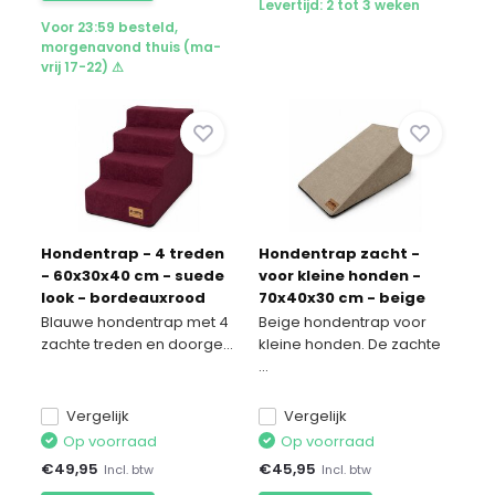
Levertijd: 2 tot 3 weken
Voor 23:59 besteld,
morgenavond thuis (ma-
vrij 17-22) ⚠
Hondentrap - 4 treden
Hondentrap zacht -
- 60x30x40 cm - suede
voor kleine honden -
look - bordeauxrood
70x40x30 cm - beige
Blauwe hondentrap met 4
Beige hondentrap voor
zachte treden en doorge...
kleine honden. De zachte
...
Vergelijk
Vergelijk
Op voorraad
Op voorraad
€
49,95
€
45,95
Incl. btw
Incl. btw