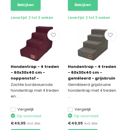
Bekijken
Bekijken
Levertijd: 2 tot 3 weken
Levertijd: 2 tot 3 weken
Hondentrap - 4 treden
Hondentrap - 4 treden
- 60x30x40 cm -
- 60x30x40 cm -
noppenstof -
gemêleerd - grijsbruin
bordeauxrood
Zachte bordeauxrode
Gemêleerd grijsbruine
hondentrap met 4 treden
hondentrap met 4 treden.
en ...
...
Vergelijk
Vergelijk
Op voorraad
Op voorraad
€
49,95
€
49,95
Incl. btw
Incl. btw