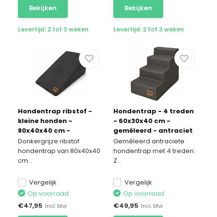
Bekijken
Bekijken
Levertijd: 2 tot 3 weken
Levertijd: 2 tot 3 weken
Hondentrap ribstof -
Hondentrap - 4 treden
kleine honden -
- 60x30x40 cm -
80x40x40 cm -
gemêleerd - antraciet
donkergrijs
Donkergrijze ribstof
Gemêleerd antraciete
hondentrap van 80x40x40
hondentrap met 4 treden.
cm...
Z...
Vergelijk
Vergelijk
Op voorraad
Op voorraad
€
47,95
€
49,95
Incl. btw
Incl. btw