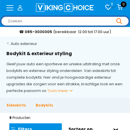
0
0
ar: 12.00 tot 17.00 uur)
Klantbeoordeling
Auto exterieur
Bodykit & exterieur styling
Geef jouw auto een sportieve en unieke uitstraling met onze
bodykits en exterieur styling onderdelen. Van sideskirts tot
complete bodykits: hier vind je hoogwaardige exterieur
upgrades die zorgen voor een strakke, krachtige look en een
perfecte pasvorm vo
Toon meer
Sideskirts
Bodykits
9
Producten
Filters
Sorteer op