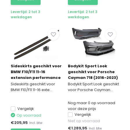
Levertijd: 2 tot 3
Levertijd: 2 tot 3
werkdagen
werkdagen
Sideskirts geschikt voor
Bodykit Sport Look
BMW F10/F11 11-16
geschikt voor Porsche
extension performance
Cayman 718 (2016-2023)
stijl
Sideskirts geschikt voor
Bodykit Sport Look geschikt
BMW F10/F11 11-16 exte...
voor Porsche Cayman...
Nog maar 0 op voorraad
Vergelijk
voor deze prijs
Vergelijk
Op voorraad
Niet op voorraad
€
205,95
Incl. btw
€
1.289,95
Incl. btw