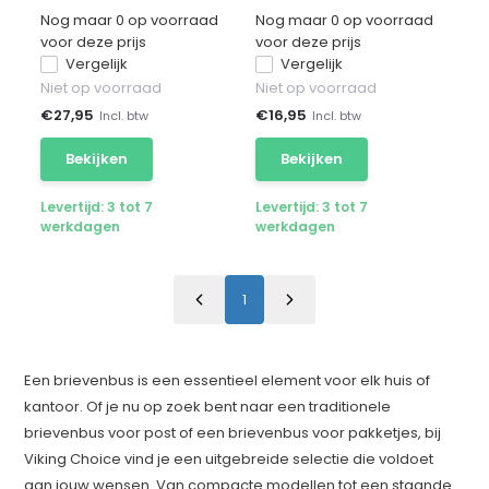
Nog maar 0 op voorraad
Nog maar 0 op voorraad
voor deze prijs
voor deze prijs
Vergelijk
Vergelijk
Niet op voorraad
Niet op voorraad
€
27,95
€
16,95
Incl. btw
Incl. btw
Bekijken
Bekijken
Levertijd: 3 tot 7
Levertijd: 3 tot 7
werkdagen
werkdagen
1
Een brievenbus is een essentieel element voor elk huis of
kantoor. Of je nu op zoek bent naar een traditionele
brievenbus voor post of een brievenbus voor pakketjes, bij
Viking Choice vind je een uitgebreide selectie die voldoet
aan jouw wensen. Van compacte modellen tot een staande