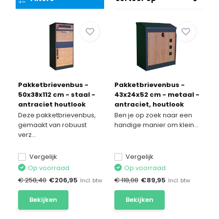
Pakketbrievenbus -
Pakketbrievenbus -
50x38x112 cm - staal -
43x24x52 cm - metaal -
antraciet houtlook
antraciet, houtlook
Deze pakketbrievenbus,
Ben je op zoek naar een
gemaakt van robuust
handige manier om klein...
verz...
Vergelijk
Vergelijk
Op voorraad
Op voorraad
€ 258,40
€
206,95
€ 118,08
€
89,95
Incl. btw
Incl. btw
Bekijken
Bekijken