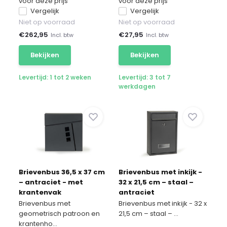
voor deze prijs
voor deze prijs
Vergelijk
Vergelijk
Niet op voorraad
Niet op voorraad
€
262,95
€
27,95
Incl. btw
Incl. btw
Bekijken
Bekijken
Levertijd: 1 tot 2 weken
Levertijd: 3 tot 7
werkdagen
Brievenbus 36,5 x 37 cm
Brievenbus met inkijk -
– antraciet - met
32 x 21,5 cm – staal –
krantenvak
antraciet
Brievenbus met
Brievenbus met inkijk - 32 x
geometrisch patroon en
21,5 cm – staal – ...
krantenho...