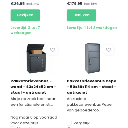
€
26,95
€
179,95
Incl. btw
Incl. btw
Bekijken
Bekijken
Levertijd: 3 tot 7
Levertijd: 1 tot 2 werkdagen
werkdagen
Pakketbrievenbus -
Pakketbrievenbus Pepe
wand - 43x24x52 cm -
- 50x39x114 cm - staal -
staal - antraciet
antraciet
Als je op zoek bent naar
Antraciete
een functionele en sti...
pakketbrievenbus Pepe
van gepoederco...
Nog maar 0 op voorraad
voor deze prijs
Vergelijk