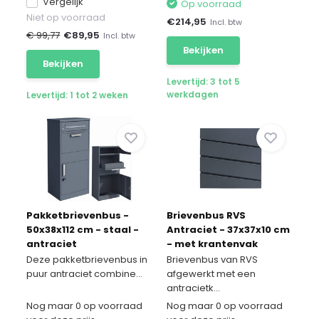
Vergelijk
Op voorraad
Niet op voorraad
€
214,95
Incl. btw
€ 99,77
€
89,95
Incl. btw
Bekijken
Bekijken
Levertijd: 3 tot 5
werkdagen
Levertijd: 1 tot 2 weken
Pakketbrievenbus -
Brievenbus RVS
50x38x112 cm - staal -
Antraciet - 37x37x10 cm
antraciet
- met krantenvak
Deze pakketbrievenbus in
Brievenbus van RVS
puur antraciet combine...
afgewerkt met een
antracietk...
Nog maar 0 op voorraad
Nog maar 0 op voorraad