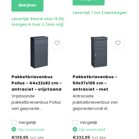
Bekijken
Levertijd: 1 tot 2 werkdagen
Levertijd: Bestel vóór 13:00,
morgen in huis ⚠ (ma-vrij)
Pakketbrievenbus
Pakketbrievenbus -
Pollux - 44x22x82 cm -
50x37x105 cm -
antraciet - vrijstaand
antraciet - met
plantenbak
Vrijstaande
Antraciete
pakketbrievenbus Pollux
pakketbrievenbus van
van gepoede...
gepoedercoat st...
Vergelijk
Vergelijk
Op voorraad
Op voorraad
€
139,95
€
232,95
Incl. btw
Incl. btw