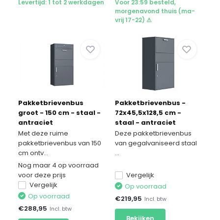
Levertijd: 1 tot 2 werkdagen
Voor 23:59 besteld,
morgenavond thuis (ma-
vrij 17-22) ⚠
Pakketbrievenbus
Pakketbrievenbus -
groot - 150 cm - staal -
72x45,5x128,5 cm -
antraciet
staal - antraciet
Met deze ruime
Deze pakketbrievenbus
pakketbrievenbus van 150
van gegalvaniseerd staal
cm ontv...
...
Nog maar 4 op voorraad
voor deze prijs
Vergelijk
Vergelijk
Op voorraad
Op voorraad
€
219,95
Incl. btw
€
288,95
Incl. btw
Bekijken