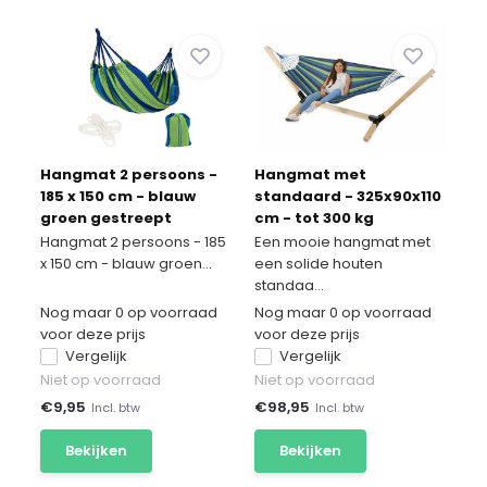
Hangmat 2 persoons -
Hangmat met
185 x 150 cm - blauw
standaard - 325x90x110
groen gestreept
cm - tot 300 kg
Hangmat 2 persoons - 185
Een mooie hangmat met
x 150 cm - blauw groen...
een solide houten
standaa...
Nog maar 0 op voorraad
Nog maar 0 op voorraad
voor deze prijs
voor deze prijs
Vergelijk
Vergelijk
Niet op voorraad
Niet op voorraad
€
9,95
€
98,95
Incl. btw
Incl. btw
Bekijken
Bekijken