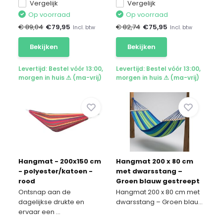
Vergelijk
Vergelijk
Op voorraad
Op voorraad
€ 89,04
€
79,95
€ 82,74
€
75,95
Incl. btw
Incl. btw
Bekijken
Bekijken
Levertijd: Bestel vóór 13:00,
Levertijd: Bestel vóór 13:00,
morgen in huis ⚠ (ma-vrij)
morgen in huis ⚠ (ma-vrij)
Hangmat - 200x150 cm
Hangmat 200 x 80 cm
- polyester/katoen -
met dwarsstang –
rood
Groen blauw gestreept
Ontsnap aan de
Hangmat 200 x 80 cm met
dagelijkse drukte en
dwarsstang – Groen blau...
ervaar een ...