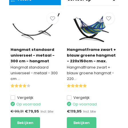
Hangmat standaard
Hangmatframe zwart +
universeel - metaal -
blauw groene hangmat
300 cm - hangmat
- 220x150cm - max.
frame
220kg
Hangmat standaard
Hangmatframe zwart +
universeel - metaal - 300
blauw groene hangmat -
cm ...
220...
Vergelijk
Vergelijk
Op voorraad
Op voorraad
€ 99,31
€
79,95
€
119,95
Incl. btw
Incl. btw
Bekijken
Bekijken