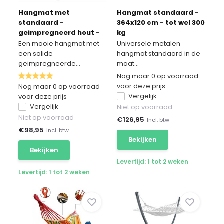
Hangmat met
Hangmat standaard -
standaard -
364x120 cm - tot wel 300
geimpregneerd hout -
kg
tot 300 kg
Een mooie hangmat met
Universele metalen
een solide
hangmat standaard in de
geimpregneerde...
maat...
Nog maar 0 op voorraad
voor deze prijs
Nog maar 0 op voorraad
Vergelijk
voor deze prijs
Vergelijk
Niet op voorraad
Niet op voorraad
€
126,95
Incl. btw
€
98,95
Incl. btw
Bekijken
Bekijken
Levertijd: 1 tot 2 weken
Levertijd: 1 tot 2 weken