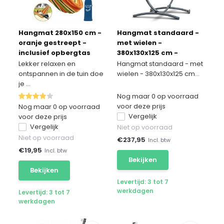
Hangmat 280x150 cm -
Hangmat standaard -
oranje gestreept -
met wielen -
inclusief opbergtas
380x130x125 cm -
antraciet
Lekker relaxen en
Hangmat standaard - met
ontspannen in de tuin doe
wielen - 380x130x125 cm...
je ...
Nog maar 0 op voorraad
voor deze prijs
Nog maar 0 op voorraad
Vergelijk
voor deze prijs
Vergelijk
Niet op voorraad
Niet op voorraad
€
237,95
Incl. btw
€
19,95
Incl. btw
Bekijken
Bekijken
Levertijd: 3 tot 7
werkdagen
Levertijd: 3 tot 7
werkdagen