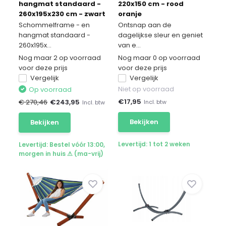
hangmat standaard -
220x150 cm - rood
260x195x230 cm - zwart
oranje
Schommelframe - en
Ontsnap aan de
hangmat standaard -
dagelijkse sleur en geniet
260x195x...
van e...
Nog maar 2 op voorraad
Nog maar 0 op voorraad
voor deze prijs
voor deze prijs
Vergelijk
Vergelijk
Niet op voorraad
Op voorraad
€
17,95
€ 270,46
€
243,95
Incl. btw
Incl. btw
Bekijken
Bekijken
Levertijd: 1 tot 2 weken
Levertijd: Bestel vóór 13:00,
morgen in huis ⚠ (ma-vrij)