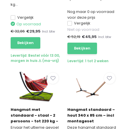
kg...
Nog maar 0 op voorraad
Vergelijk
voor deze prijs
Vergelijk
Op voorraad
Niet op voorraad
€ 32,86
€
29,95
Incl. btw
€ 52,19
€
45,95
Incl. btw
Bekijken
Bekijken
Levertijd: Bestel vóór 13:00,
morgen in huis ⚠ (ma-vrij)
Levertijd: 1 tot 2 weken
Hangmat met
Hangmat standaard –
standaard - staal - 2
hout 340 x 85 cm – incl
persoons - tot 220 kg -
montageset
rood
Ervaar het ultieme gevoel
Deze hangmat standaard