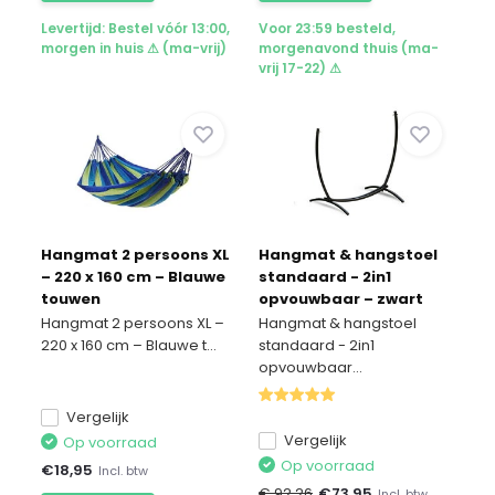
Levertijd: Bestel vóór 13:00,
Voor 23:59 besteld,
morgen in huis ⚠ (ma-vrij)
morgenavond thuis (ma-
vrij 17-22) ⚠
Hangmat 2 persoons XL
Hangmat & hangstoel
– 220 x 160 cm – Blauwe
standaard - 2in1
touwen
opvouwbaar – zwart
frame
Hangmat 2 persoons XL –
Hangmat & hangstoel
220 x 160 cm – Blauwe t...
standaard - 2in1
opvouwbaar...
Vergelijk
Vergelijk
Op voorraad
Op voorraad
€
18,95
Incl. btw
€ 92,26
€
73,95
Incl. btw