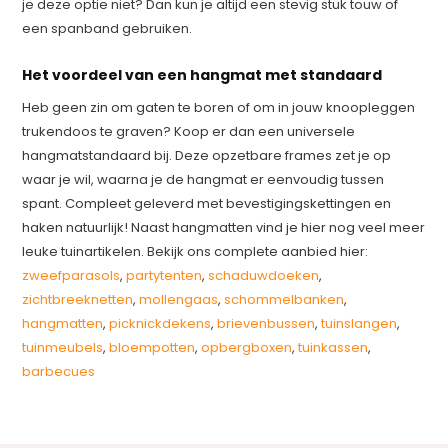
je deze optie niet? Dan kun je altijd een stevig stuk touw of
een spanband gebruiken.
Het voordeel van een hangmat met standaard
Heb geen zin om gaten te boren of om in jouw knoopleggen
trukendoos te graven? Koop er dan een universele
hangmatstandaard bij. Deze opzetbare frames zet je op
waar je wil, waarna je de hangmat er eenvoudig tussen
spant. Compleet geleverd met bevestigingskettingen en
haken natuurlijk! Naast hangmatten vind je hier nog veel meer
leuke tuinartikelen. Bekijk ons complete aanbied hier:
zweefparasols
,
partytenten
,
schaduwdoeken
,
zichtbreeknetten
,
mollengaas
,
schommelbanken
,
hangmatten
,
picknickdekens
,
brievenbussen
,
tuinslangen
,
tuinmeubels
,
bloempotten
,
opbergboxen
,
tuinkassen
,
barbecues