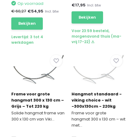
Op voorraad
€
17,95
Incl. btw
€ 60,27
€
54,95
Incl. btw
Bekijken
Bekijken
Voor 23:59 besteld,
morgenavond thuis (ma-
Levertijd: 3 tot 4
vrij 17-22) ⚠
werkdagen
Frame voor grote
Hangmat standaard -
hangmat 300 x 130 cm –
viking choice - wit
Grijs – Tot 220 kg
-300x130cm - 220kg
Solide hangmat frame van
Frame voor grote
300 x 130 cm van Viki...
hangmat 300 x 130 cm – wit
met...