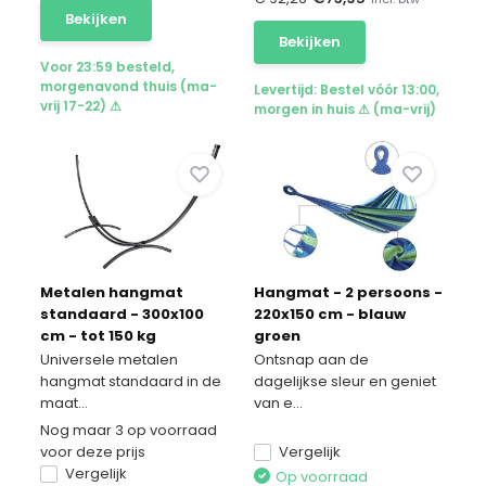
Bekijken
Bekijken
Voor 23:59 besteld,
morgenavond thuis (ma-
Levertijd: Bestel vóór 13:00,
vrij 17-22) ⚠
morgen in huis ⚠ (ma-vrij)
Metalen hangmat
Hangmat - 2 persoons -
standaard - 300x100
220x150 cm - blauw
cm - tot 150 kg
groen
Universele metalen
Ontsnap aan de
hangmat standaard in de
dagelijkse sleur en geniet
maat...
van e...
Nog maar 3 op voorraad
voor deze prijs
Vergelijk
Vergelijk
Op voorraad