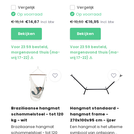
Vergelijk
Vergelijk
Op voorraad
Op voorraad
€ 16,14
€
14,67
€ 18,60
€
16,95
Incl. btw
Incl. btw
Bekijken
Bekijken
Voor 23:59 besteld,
Voor 23:59 besteld,
morgenavond thuis (ma-
morgenavond thuis (ma-
vrij 17-22) ⚠
vrij 17-22) ⚠
Braziliaanse hangmat
Hangmat standaard -
schommelstoel - tot 120
hangmat frame -
kg - wit
270x100x95 cm - ijzer
Braziliaanse hangmat
Een hangmat is het ultieme
schommelstoel - tot 120
symbool van ontspann...