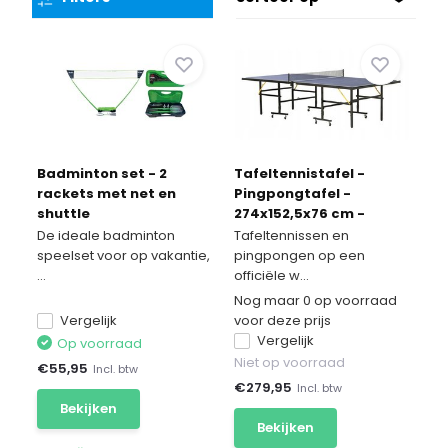
Badminton set - 2
Tafeltennistafel -
rackets met net en
Pingpongtafel -
shuttle
274x152,5x76 cm -
blauw
De ideale badminton
Tafeltennissen en
speelset voor op vakantie,
pingpongen op een
...
officiële w...
Nog maar 0 op voorraad
Vergelijk
voor deze prijs
Vergelijk
Op voorraad
Niet op voorraad
€
55,95
Incl. btw
€
279,95
Incl. btw
Bekijken
Bekijken