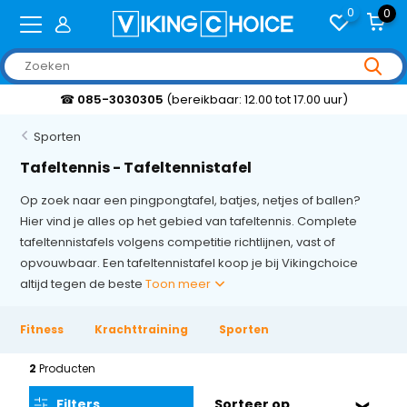
0
0
☎
085-3030305
(bereikbaar: 12.00 tot 17.00 uur)
Sporten
Tafeltennis - Tafeltennistafel
Op zoek naar een pingpongtafel, batjes, netjes of ballen?
Hier vind je alles op het gebied van tafeltennis. Complete
tafeltennistafels volgens competitie richtlijnen, vast of
opvouwbaar. Een tafeltennistafel koop je bij Vikingchoice
altijd tegen de beste
Toon meer
Fitness
Krachttraining
Sporten
2
Producten
Filters
Sorteer op