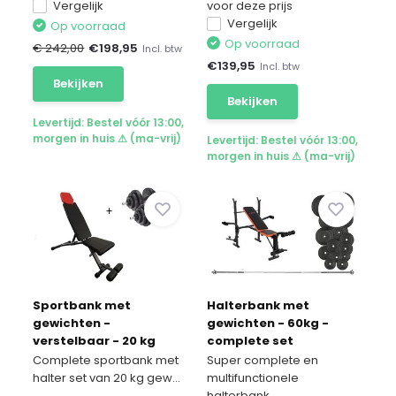
Vergelijk
voor deze prijs
Vergelijk
Op voorraad
Op voorraad
€ 242,00
€
198,95
Incl. btw
€
139,95
Incl. btw
Bekijken
Bekijken
Levertijd: Bestel vóór 13:00,
morgen in huis ⚠ (ma-vrij)
Levertijd: Bestel vóór 13:00,
morgen in huis ⚠ (ma-vrij)
Sportbank met
Halterbank met
gewichten -
gewichten - 60kg -
verstelbaar - 20 kg
complete set
halter set
Complete sportbank met
Super complete en
halter set van 20 kg gew...
multifunctionele
halterbank. ...