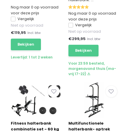
Nog maar 0 op voorraad
voor deze prijs
Nog maar 0 op voorraad
Vergelijk
voor deze prijs
Vergelijk
Niet op voorraad
Niet op voorraad
€
119,95
Incl. btw
€
299,95
Incl. btw
Bekijken
Bekijken
Levertijd: 1 tot 2 weken
Voor 23:59 besteld,
morgenavond thuis (ma-
vrij 17-22) ⚠
Fitness halterbank
Multifunctionele
combinatie set - 60 kg
halterbank- optrek