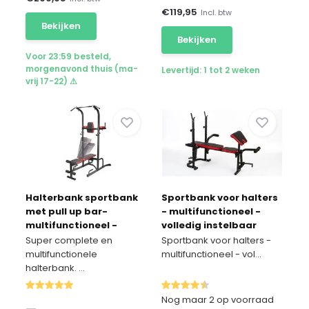
€
119,95
Incl. btw
Bekijken
Bekijken
Voor 23:59 besteld,
morgenavond thuis (ma-
Levertijd: 1 tot 2 weken
vrij 17-22) ⚠
Halterbank sportbank
Sportbank voor halters
met pull up bar-
- multifunctioneel -
multifunctioneel -
volledig instelbaar
volledig verstelbaar
Super complete en
Sportbank voor halters -
multifunctionele
multifunctioneel - vol...
halterbank. ...
Nog maar 2 op voorraad