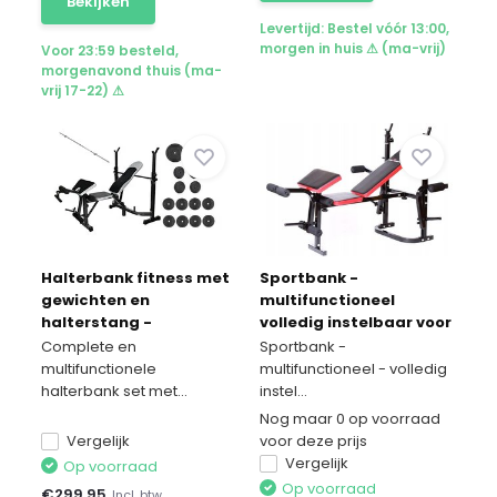
Bekijken
Levertijd: Bestel vóór 13:00,
morgen in huis ⚠ (ma-vrij)
Voor 23:59 besteld,
morgenavond thuis (ma-
vrij 17-22) ⚠
Halterbank fitness met
Sportbank -
gewichten en
multifunctioneel
halterstang -
volledig instelbaar voor
combinatie set 60 kg
gewichten zwart & rood
Complete en
Sportbank -
multifunctionele
multifunctioneel - volledig
halterbank set met...
instel...
Nog maar 0 op voorraad
Vergelijk
voor deze prijs
Vergelijk
Op voorraad
Op voorraad
€
299,95
Incl. btw