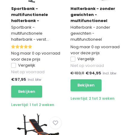
Sportbank -
Halterbank - zonder
multifunctionele
gewichten -
halterbank -
multifunctioneel
verstelbaar - voor
Sportbank -
Halterbank - zonder
gewichten - zwart &
multifunctionele
gewichten -
oranje
halterbank - verst...
multifunctioneel
Nog maar 0 op voorraad
voor deze prijs
Nog maar 0 op voorraad
Vergelijk
voor deze prijs
Vergelijk
Niet op voorraad
Niet op voorraad
€ 103,11
€
94,95
Incl. btw
€
97,95
Incl. btw
Bekijken
Bekijken
Levertijd: 2 tot 3 weken
Levertijd: 1 tot 2 weken