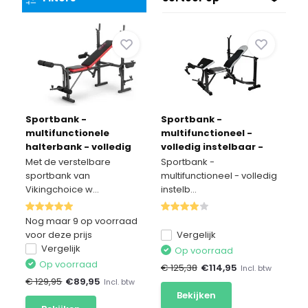
Sportbank -
Sportbank -
multifunctionele
multifunctioneel -
halterbank - volledig
volledig instelbaar -
instelbaar
voor gewichten - zwart
Met de verstelbare
Sportbank -
& grijs
sportbank van
multifunctioneel - volledig
Vikingchoice w...
instelb...
Nog maar 9 op voorraad
voor deze prijs
Vergelijk
Vergelijk
Op voorraad
Op voorraad
€ 125,38
€
114,95
Incl. btw
€ 129,95
€
89,95
Incl. btw
Bekijken