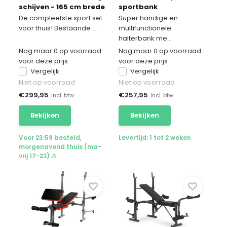
schijven - 165 cm brede
sportbank
halterstang + 2
De compleetste sport set
Super handige en
dumbbells
voor thuis! Bestaande ...
multifunctionele
halterbank me...
Nog maar 0 op voorraad
Nog maar 0 op voorraad
voor deze prijs
voor deze prijs
Vergelijk
Vergelijk
Niet op voorraad
Niet op voorraad
€
299,95
€
257,95
Incl. btw
Incl. btw
Bekijken
Bekijken
Voor 23:59 besteld,
Levertijd: 1 tot 2 weken
morgenavond thuis (ma-
vrij 17-22) ⚠