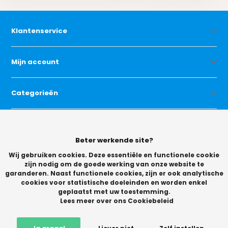
Klantenservice
Mijn account
Categorieën
Contact
Beter werkende site?
Wij gebruiken cookies. Deze essentiële en functionele cookie
zijn nodig om de goede werking van onze website te
garanderen. Naast functionele cookies, zijn er ook analytische
cookies voor statistische doeleinden en worden enkel
geplaatst met uw toestemming.
© Copyright 2026 -
Lees meer over ons Cookiebeleid
Vikingchoice.nl - Scherpe prijzen! Ruime keuze
9.2
- Trusted
Shops waardering