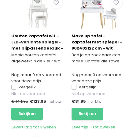
Houten kaptafel wit -
Make up tafel -
LED-verlichte spiegel-
kaptafel met spiegel -
met bijpassende kruk -
80x40x122 cm - wit
75x40x145 cm
beige
Mooie houten kaptafel
Ben je op zoek naar een
afgewerkt in de kleur wit...
make-up tafel die zowel...
Nog maar 0 op voorraad
Nog maar 0 op voorraad
voor deze prijs
voor deze prijs
Vergelijk
Vergelijk
Niet op voorraad
Niet op voorraad
€ 144,95
€
123,95
€
81,95
Incl. btw
Incl. btw
Bekijken
Bekijken
Levertijd: 2 tot 3 weken
Levertijd: 1 tot 2 weken