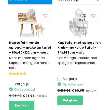
Kaptafel - ronde
Kaptafel met spiegel en
spiegel - make up tafel
kruk - make up tafel -
- 80x40x122 cm - hout
74x143cm - wit
Deze modern ogende
Een vintage kaptafel met
kaptafel met grote ronde
spiegel en bijpassende...
spi...
Vergelijk
Vergelijk
Op voorraad
Op voorraad
€ 138,30
€
96,95
Incl. btw
€ 86,49
€
73,95
Incl. btw
Bekijken
Bekijken