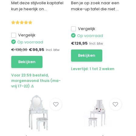
Met deze stijlvolle kaptafel
Ben je op zoek naar een
kun je heerlijk on...
make-up tafel die niet ...
Vergelijk
Vergelijk
Op voorraad
Op voorraad
€
126,95
Incl. btw
€ 138,30
€
96,95
Incl. btw
Bekijken
Bekijken
Levertijd: 1 tot 2 weken
Voor 23:59 besteld,
morgenavond thuis (ma-
vrij 17-22) ⚠