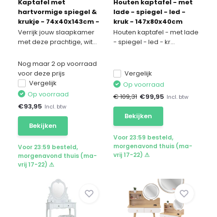
Kaptafel met
Houten kaptafel - met
hartvormige spiegel &
lade - spiegel - led -
krukje - 74x40x143cm -
kruk - 147x80x40cm
wit
Verrijk jouw slaapkamer
Houten kaptafel - met lade
met deze prachtige, wit...
- spiegel - led - kr...
Nog maar 2 op voorraad
voor deze prijs
Vergelijk
Vergelijk
Op voorraad
Op voorraad
€ 109,31
€
99,95
Incl. btw
€
93,95
Incl. btw
Bekijken
Bekijken
Voor 23:59 besteld,
morgenavond thuis (ma-
Voor 23:59 besteld,
vrij 17-22) ⚠
morgenavond thuis (ma-
vrij 17-22) ⚠