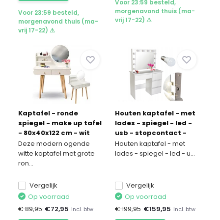
Voor 23:59 besteld,
morgenavond thuis (ma-
Voor 23:59 besteld,
vrij 17-22) ⚠
morgenavond thuis (ma-
vrij 17-22) ⚠
Kaptafel - ronde
Houten kaptafel - met
spiegel - make up tafel
lades - spiegel - led -
- 80x40x122 cm - wit
usb - stopcontact -
140x94x43cm
Deze modern ogende
Houten kaptafel - met
witte kaptafel met grote
lades - spiegel - led - u...
ron...
Vergelijk
Vergelijk
Op voorraad
Op voorraad
€ 89,95
€
72,95
€ 199,95
€
159,95
Incl. btw
Incl. btw