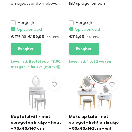
en bijpassende make-u...
LED spiegel en een...
Vergelijk
Vergelijk
Op voorraad
Op voorraad
€ 175,36
€
159,95
€
116,95
Incl. btw
Incl. btw
Bekijken
Bekijken
Levertijd: Bestel vóór 13:00,
Levertijd: 1 tot 2 weken
morgen in huis ⚠ (ma-vrij)
Kaptafel wit - met
Make up tafel met
spiegel en krukje - hout
spiegel - licht en krukje
- 75x40x147 cm
- 80x40x142cm - wit