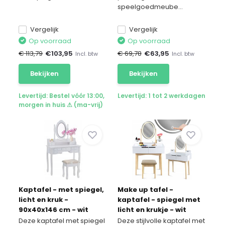
speelgoedmeube...
Vergelijk
Vergelijk
Op voorraad
Op voorraad
€ 113,79
€
103,95
€ 69,78
€
63,95
Incl. btw
Incl. btw
Bekijken
Bekijken
Levertijd: Bestel vóór 13:00,
Levertijd: 1 tot 2 werkdagen
morgen in huis ⚠ (ma-vrij)
Kaptafel - met spiegel,
Make up tafel -
licht en kruk -
kaptafel - spiegel met
90x40x146 cm - wit
licht en krukje - wit
Deze kaptafel met spiegel
Deze stijlvolle kaptafel met