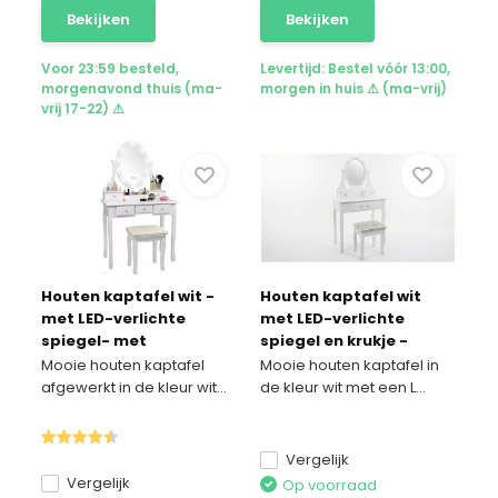
Bekijken
Bekijken
Voor 23:59 besteld,
Levertijd: Bestel vóór 13:00,
morgenavond thuis (ma-
morgen in huis ⚠ (ma-vrij)
vrij 17-22) ⚠
Houten kaptafel wit -
Houten kaptafel wit
met LED-verlichte
met LED-verlichte
spiegel- met
spiegel en krukje -
bijpassende kruk -
80x40x137 cm
Mooie houten kaptafel
Mooie houten kaptafel in
80x40x137 cm
afgewerkt in de kleur wit...
de kleur wit met een L...
Vergelijk
Vergelijk
Op voorraad