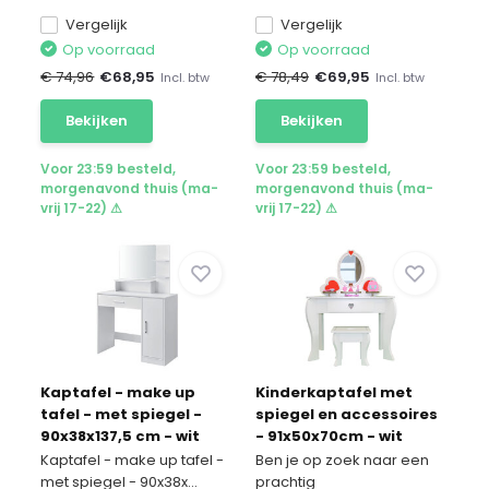
Vergelijk
Vergelijk
Op voorraad
Op voorraad
€ 74,96
€
68,95
€ 78,49
€
69,95
Incl. btw
Incl. btw
Bekijken
Bekijken
Voor 23:59 besteld,
Voor 23:59 besteld,
morgenavond thuis (ma-
morgenavond thuis (ma-
vrij 17-22) ⚠
vrij 17-22) ⚠
Kaptafel - make up
Kinderkaptafel met
tafel - met spiegel -
spiegel en accessoires
90x38x137,5 cm - wit
- 91x50x70cm - wit
Kaptafel - make up tafel -
Ben je op zoek naar een
met spiegel - 90x38x...
prachtig