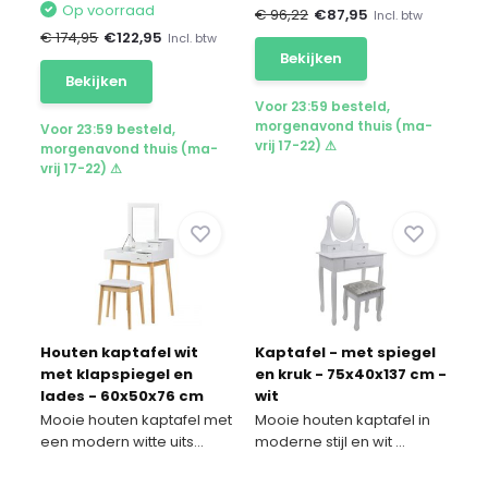
Op voorraad
€ 96,22
€
87,95
Incl. btw
€ 174,95
€
122,95
Incl. btw
Bekijken
Bekijken
Voor 23:59 besteld,
morgenavond thuis (ma-
Voor 23:59 besteld,
vrij 17-22) ⚠
morgenavond thuis (ma-
vrij 17-22) ⚠
Houten kaptafel wit
Kaptafel - met spiegel
met klapspiegel en
en kruk - 75x40x137 cm -
lades - 60x50x76 cm
wit
Mooie houten kaptafel met
Mooie houten kaptafel in
een modern witte uits...
moderne stijl en wit ...