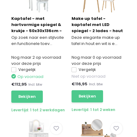
Kaptafel - met
Make up tafel -
hartvormige spiegel &
kaptafel met LED
krukje - 50x30x136cm -
spiegel - 2 lades - hout
wit
wit
Op zoek naar een stijlvolle
Deze elegante make up
en functionele toev...
tafel in hout en wit is e...
Nog maar 2 op voorraad
Nog maar 0 op voorraad
voor deze prijs
voor deze prijs
Vergelijk
Vergelijk
Niet op voorraad
Op voorraad
€
116,95
€
112,95
Incl. btw
Incl. btw
Bekijken
Bekijken
Levertijd: 1 tot 2 weken
Levertijd: 1 tot 2 werkdagen