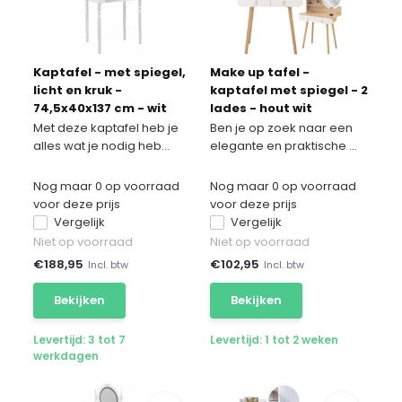
Kaptafel - met spiegel,
Make up tafel -
licht en kruk -
kaptafel met spiegel - 2
74,5x40x137 cm - wit
lades - hout wit
Met deze kaptafel heb je
Ben je op zoek naar een
alles wat je nodig heb...
elegante en praktische ...
Nog maar 0 op voorraad
Nog maar 0 op voorraad
voor deze prijs
voor deze prijs
Vergelijk
Vergelijk
Niet op voorraad
Niet op voorraad
€
188,95
€
102,95
Incl. btw
Incl. btw
Bekijken
Bekijken
Levertijd: 3 tot 7
Levertijd: 1 tot 2 weken
werkdagen