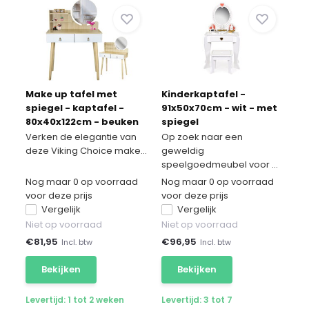
Make up tafel met
Kinderkaptafel -
spiegel - kaptafel -
91x50x70cm - wit - met
80x40x122cm - beuken
spiegel
wit
Verken de elegantie van
Op zoek naar een
deze Viking Choice make...
geweldig
speelgoedmeubel voor ...
Nog maar 0 op voorraad
Nog maar 0 op voorraad
voor deze prijs
voor deze prijs
Vergelijk
Vergelijk
Niet op voorraad
Niet op voorraad
€
81,95
€
96,95
Incl. btw
Incl. btw
Bekijken
Bekijken
Levertijd: 1 tot 2 weken
Levertijd: 3 tot 7