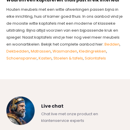
Waarom een kaptafel wit thuis past in elk interieur
Houten meubels met een witte afwerkingen passen bijna in
elke inrichting, huis of kamer goed thuis. In ons aanbod vind je
de mooiste witte kaptafels met een moderne of klassieke
uitstraling. Bijna altijd voorzien van een bijpassende kruk en
spiegel. Naast kaptafels vind je hier nog veel meer meubels
en woonartikelen. Bekijk het complete aanbod hier:
Bedden
,
Dekbedden
,
Matrassen
,
Wasmanden
,
Kledingrekken
,
Schoenspanner
,
Kasten
,
Stoelen & tafels
,
Salontafels
Live chat
Chat live met onze product en
klantenservice experts