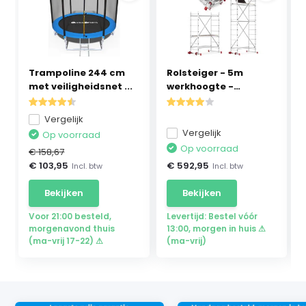
Trampoline 244 cm
Rolsteiger - 5m
met veiligheidsnet ...
werkhoogte -
opvouwba...
Vergelijk
Vergelijk
Op voorraad
Op voorraad
€ 158,67
€ 103,95
€ 592,95
Incl. btw
Incl. btw
Bekijken
Bekijken
Voor 21:00 besteld,
Levertijd: Bestel vóór
morgenavond thuis
13:00, morgen in huis ⚠
(ma-vrij 17-22) ⚠
(ma-vrij)