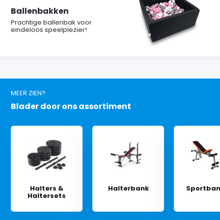
Ballenbakken
Prachtige ballenbak voor
eindeloos speelplezier!
MEER ZIEN?
Blader door ons assortiment
Halters &
Halterbank
Sportba
Haltersets