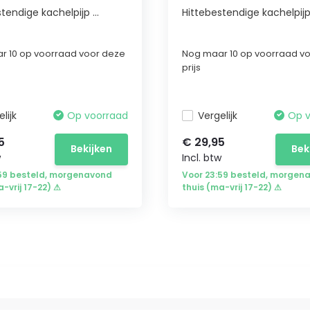
tendige kachelpijp ...
Hittebestendige kachelpijp 
r 10 op voorraad voor deze
Nog maar 10 op voorraad v
prijs
lijk
Op voorraad
Vergelijk
Op 
5
€ 29,95
Bekijken
Bek
w
Incl. btw
:59 besteld, morgenavond
Voor 23:59 besteld, morgen
a-vrij 17-22) ⚠
thuis (ma-vrij 17-22) ⚠