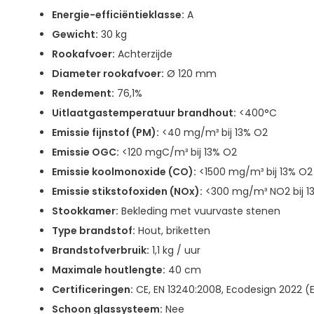
Energie-efficiëntieklasse:
A
Gewicht:
30 kg
Rookafvoer:
Achterzijde
Diameter rookafvoer:
Ø 120 mm
Rendement:
76,1%
Uitlaatgastemperatuur brandhout:
<400°C
Emissie fijnstof (PM):
<40 mg/m³ bij 13% O2
Emissie OGC:
<120 mgC/m³ bij 13% O2
Emissie koolmonoxide (CO):
<1500 mg/m³ bij 13% O2
Emissie stikstofoxiden (NOx):
<300 mg/m³ NO2 bij 1
Stookkamer:
Bekleding met vuurvaste stenen
Type brandstof:
Hout, briketten
Brandstofverbruik:
1,1 kg / uur
Maximale houtlengte:
40 cm
Certificeringen:
CE, EN 13240:2008, Ecodesign 2022 
Schoon glassysteem:
Nee