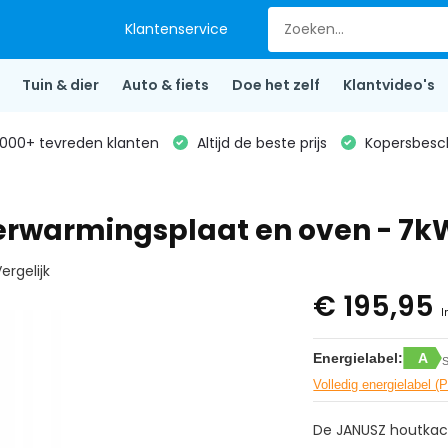
Klantenservice
Tuin & dier
Auto & fiets
Doe het zelf
Klantvideo's
000+ tevreden klanten
Altijd de beste prijs
Kopersbesc
rwarmingsplaat en oven - 7kW
ergelijk
€ 195,95
I
Energielabel:
A
S
Volledig energielabel (
De JANUSZ houtkach