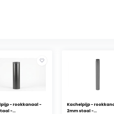
pijp - rookkanaal -
Kachelpijp - rookkana
aal -...
2mm staal -...