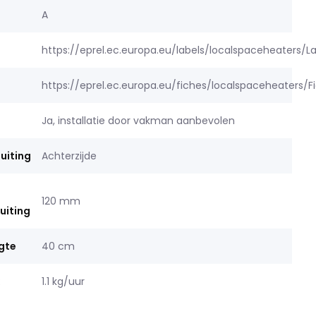
A
https://eprel.ec.europa.eu/labels/localspaceheaters/L
https://eprel.ec.europa.eu/fiches/localspaceheaters/
Ja, installatie door vakman aanbevolen
uiting
Achterzijde
120 mm
uiting
gte
40 cm
1.1 kg/uur