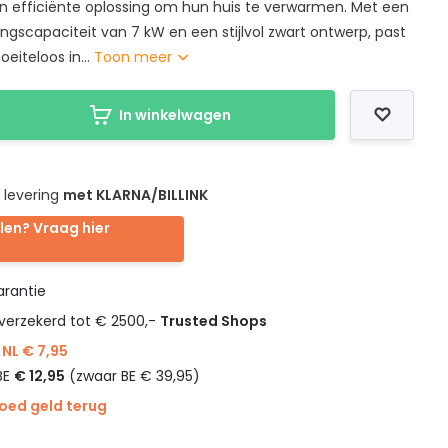
 efficiënte oplossing om hun huis te verwarmen. Met een
gscapaciteit van 7 kW en een stijlvol zwart ontwerp, past
eiteloos in...
Toon meer
In winkelwagen
 levering
met KLARNA/BILLINK
len? Vraag hier
rantie
verzekerd tot € 2500,-
Trusted Shops
NL € 7,95
BE
€ 12,95
(zwaar BE € 39,95)
goed geld terug