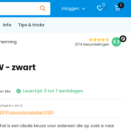
0
0
Inloggen
Info
Tips & tricks
herming
9.2
3174 beoordelingen
 - zwart
Levertijd: 3 tot 7 werkdagen
ncl. btw
chaal A++ t/m G
PDF)
Productinformatieblad (PDF)
el is een ideale keuze voor iedereen die op zoek is naar