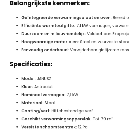
Belangrijkste kenmerken:
Geïntegreerde verwarmingsplaat en oven:
Bereid o
Efficiënte warmteafgifte:
7,1 kW vermogen, verwarm
Duurzaam en milieuvriendelijk:
Voldoet aan Ekoproj
Hoogwaardige materialen:
Staal en vuurvaste sten
Eenvoudig onderhoud:
Verwijderbaar gietijzeren roo
Specificaties:
Model:
JANUSZ
Kleur:
Antraciet
Nominaal vermogen:
7,1 kW
Materiaal:
Staal
Coating/verf:
Hittebestendige verf
Geschikt verwarmingsoppervlak:
Tot 70 m²
Vereiste schoorsteentrek:
12 Pa