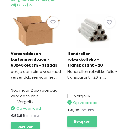
vrij 17-22) ⚠
Verzenddozen -
Handrollen
kartonnen dozen -
rekwikkelfolie -
60x40x40cm - 3 laags
transparant - 20
50 stuks
micron x 500mm x 300m
oek je een ruime voorraad
Handrollen rekwikkelfolie -
verzenddozen voor het...
transparant - 20 mi...
Nog maar 2 op voorraad
voor deze prijs
Vergelijk
Vergelijk
Op voorraad
Op voorraad
€
9,95
Incl. btw
€
93,95
Incl. btw
Bekijken
Bekijken