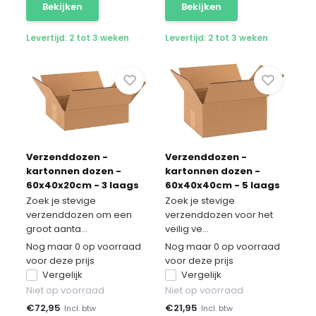
Bekijken
Bekijken
Levertijd: 2 tot 3 weken
Levertijd: 2 tot 3 weken
Verzenddozen -
Verzenddozen -
kartonnen dozen -
kartonnen dozen -
60x40x20cm - 3 laags
60x40x40cm - 5 laags
50 stuks
10 stuks
Zoek je stevige
Zoek je stevige
verzenddozen om een
verzenddozen voor het
groot aanta...
veilig ve...
Nog maar 0 op voorraad
Nog maar 0 op voorraad
voor deze prijs
voor deze prijs
Vergelijk
Vergelijk
Niet op voorraad
Niet op voorraad
€
72,95
€
21,95
Incl. btw
Incl. btw