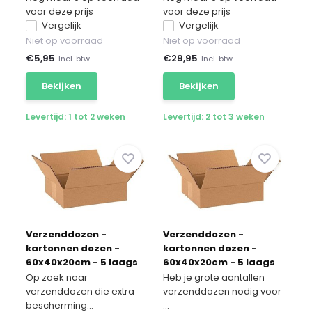
voor deze prijs
voor deze prijs
Vergelijk
Vergelijk
Niet op voorraad
Niet op voorraad
€
5,95
€
29,95
Incl. btw
Incl. btw
Bekijken
Bekijken
Levertijd: 1 tot 2 weken
Levertijd: 2 tot 3 weken
Verzenddozen -
Verzenddozen -
kartonnen dozen -
kartonnen dozen -
60x40x20cm - 5 laags
60x40x20cm - 5 laags
10 stuks
50 stuks
Op zoek naar
Heb je grote aantallen
verzenddozen die extra
verzenddozen nodig voor
bescherming...
...