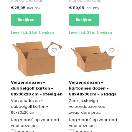
Niet op voorraad
Niet op voorraad
€
25,95
€
119,95
Incl. btw
Incl. btw
Bekijken
Bekijken
Levertijd: 2 tot 3 weken
Levertijd: 2 tot 3 weken
Verzenddozen -
Verzenddozen -
dubbelgolf karton -
kartonnen dozen -
60x30x20 cm - stevig en
60x40x30cm - 5 laags
beschermend
10 stuks
Verzenddozen -
Zoek je stevige
dubbelgolf karton -
verzenddozen voor
60x30x20 cm ...
zwaardere pro...
Nog maar 0 op voorraad
Nog maar 0 op voorraad
voor deze prijs
voor deze prijs
Vergelijk
Vergelijk