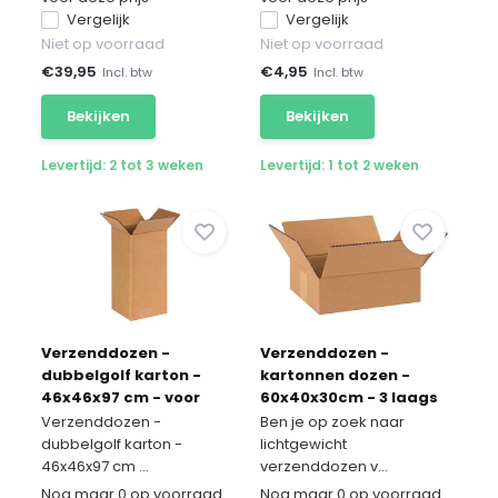
Vergelijk
Vergelijk
Niet op voorraad
Niet op voorraad
€
39,95
€
4,95
Incl. btw
Incl. btw
Bekijken
Bekijken
Levertijd: 2 tot 3 weken
Levertijd: 1 tot 2 weken
Verzenddozen -
Verzenddozen -
dubbelgolf karton -
kartonnen dozen -
46x46x97 cm - voor
60x40x30cm - 3 laags
langwerpige items
20 stuks
Verzenddozen -
Ben je op zoek naar
dubbelgolf karton -
lichtgewicht
46x46x97 cm ...
verzenddozen v...
Nog maar 0 op voorraad
Nog maar 0 op voorraad