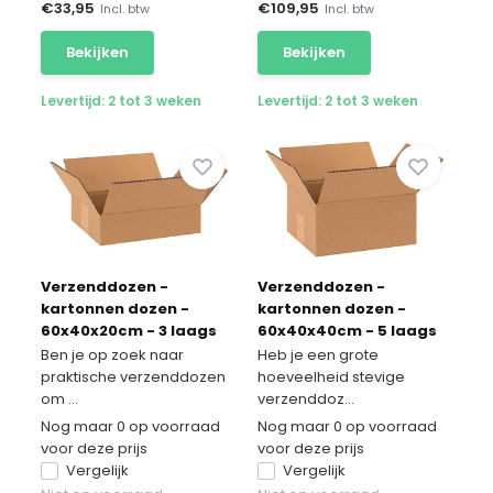
€
33,95
€
109,95
Incl. btw
Incl. btw
Bekijken
Bekijken
Levertijd: 2 tot 3 weken
Levertijd: 2 tot 3 weken
Verzenddozen -
Verzenddozen -
kartonnen dozen -
kartonnen dozen -
60x40x20cm - 3 laags
60x40x40cm - 5 laags
20 stuks
50 stuks
Ben je op zoek naar
Heb je een grote
praktische verzenddozen
hoeveelheid stevige
om ...
verzenddoz...
Nog maar 0 op voorraad
Nog maar 0 op voorraad
voor deze prijs
voor deze prijs
Vergelijk
Vergelijk