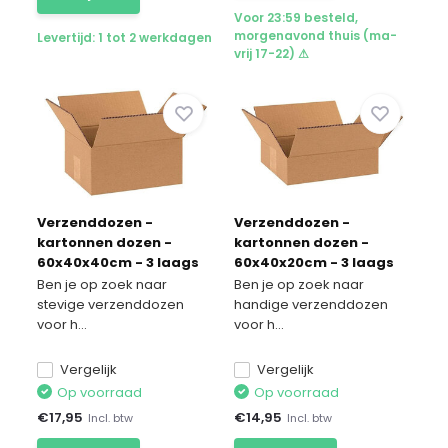
Voor 23:59 besteld,
morgenavond thuis (ma-
Levertijd: 1 tot 2 werkdagen
vrij 17-22) ⚠
Verzenddozen -
Verzenddozen -
kartonnen dozen -
kartonnen dozen -
60x40x40cm - 3 laags
60x40x20cm - 3 laags
10 stuks
10 stuks
Ben je op zoek naar
Ben je op zoek naar
stevige verzenddozen
handige verzenddozen
voor h...
voor h...
Vergelijk
Vergelijk
Op voorraad
Op voorraad
€
17,95
€
14,95
Incl. btw
Incl. btw