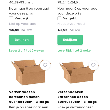
40x39x93 cm ...
79x24,5x24,5...
Nog maar 0 op voorraad
Nog maar 0 op voorraad
voor deze prijs
voor deze prijs
Vergelijk
Vergelijk
Niet op voorraad
Niet op voorraad
€
5,95
€
3,95
Incl. btw
Incl. btw
Bekijken
Bekijken
Levertijd: 1 tot 2 weken
Levertijd: 1 tot 2 weken
Verzenddozen -
Verzenddozen -
kartonnen dozen -
kartonnen dozen -
60x40x40cm - 3 laags
60x40x30cm - 3 laags
20 stuks
50 stuks
Ben je op zoek naar een
Zoek je verzenddozen