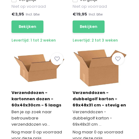
Niet op voorraad
Niet op voorraad
€
3,95
€
19,95
Incl. btw
Incl. btw
Bekijken
Bekijken
Levertijd: 1 tot 2 weken
Levertijd: 2 tot 3 weken
Verzenddozen -
Verzenddozen -
kartonnen dozen -
dubbelgolf karton -
60x40x30cm - 5 laags
69x48x31 cm - stevig en
20 stuks
betrouwbaar
Ben je op zoek naar
Verzenddozen -
betrouwbare
dubbelgolf karton -
verzenddozen vo...
69x48x31 cm ...
Nog maar 0 op voorraad
Nog maar 0 op voorraad
voor deze prijs
voor deze prijs