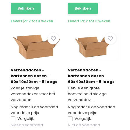
Bekijken
Bekijken
Levertijd: 2 tot 3 weken
Levertijd: 2 tot 3 weken
Verzenddozen -
Verzenddozen -
kartonnen dozen -
kartonnen dozen -
60x40x20cm - 5 laags
60x40x30cm - 5 laags
20 stuks
50 stuks
Zoek je stevige
Heb je een grote
verzenddozen voor het
hoeveelheid stevige
verzenden...
verzenddoz...
Nog maar 0 op voorraad
Nog maar 0 op voorraad
voor deze prijs
voor deze prijs
Vergelijk
Vergelijk
Niet op voorraad
Niet op voorraad