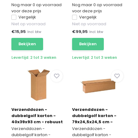
Nog maar 0 op voorraad
Nog maar 0 op voorraad
voor deze prijs
voor deze prijs
Vergelijk
Vergelijk
Niet op voorraad
Niet op voorraad
€
15,95
€
99,95
Incl. btw
Incl. btw
Bekijken
Bekijken
Levertijd: 2 tot 3 weken
Levertijd: 2 tot 3 weken
Verzenddozen -
Verzenddozen -
dubbelgolf karton -
dubbelgolf karton -
40x39x93 cm - robuust
79x24,5x24,5 cm -
en duurzaam
smalle goederen
Verzenddozen -
Verzenddozen -
dubbelgolf karton -
dubbelgolf karton -