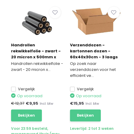
Handrollen
Verzenddozen -
rekwikkelfolie - zwart -
kartonnen dozen -
20 micron x 500mm x
60x40x30cm - 3 laags
300m
10 stuks
Handrollen rekwikkelfolie -
Op zoek naar
zwart - 20 micron x...
verzenddozen voor het
efficiënt ve...
Vergelijk
Vergelijk
Op voorraad
Op voorraad
€ 12,37
€
9,95
€
15,95
Incl. btw
Incl. btw
Bekijken
Bekijken
Voor 23:59 besteld,
Levertijd: 2 tot 3 weken
morgenavond thuis (ma-