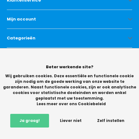
Klantenservice
Mijn account
Categorieën
Contact
© Copyright 2026 -
Vikingchoice.nl - Scherpe prijzen! Ruime keuze
9.2
- Trusted
Shops waardering