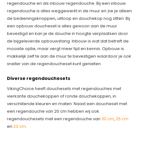
regendouche en als inbouw regendouche. Bij een inbouw
regendouche is alles weggewerkt in de muur en zie je alleen
de bedieningsknoppen, uitloop en douchekop nog zitten. Bij
een opbouw doucheset is alles gewoon aan de muur
bevestigd en kan je de douche in hoogte verplaatsen door
de bijgeleverde opbouwstang. Inbouw is wat dat betreft de
mooiste optie, maar vergt meer tijd en kennis. Opbouw is
makkelijk zelf te aan de muur te bevestigen waardoor je ook
sneller van de regendoucheset kunt genieten.
Diverse regendouchesets
VikingChoice heeft douchesets met regendouches met
vierkante douchekoppen of ronde douchekoppen, in
verschillende kleuren en maten. Naast een doucheset met
een regendouche van 20 cm hebben wij ook
regendouchesets met een regendouche van
30 cm
,
25 cm
en
23 cm
.