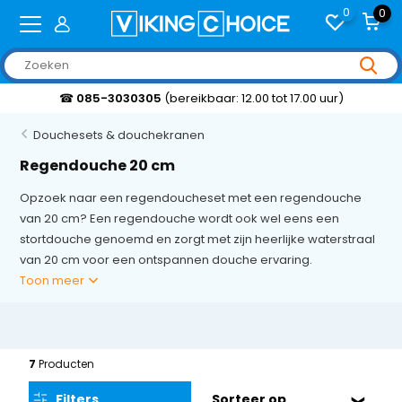
0
0
 17.00 uur)
Klantbeoordeling 9,2/10
Douchesets & douchekranen
Regendouche 20 cm
Opzoek naar een regendoucheset met een regendouche
van 20 cm? Een regendouche wordt ook wel eens een
stortdouche genoemd en zorgt met zijn heerlijke waterstraal
van 20 cm voor een ontspannen douche ervaring.
Toon meer
7
Producten
Filters
Sorteer op