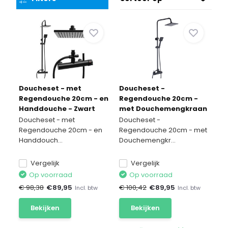
Doucheset - met
Doucheset -
Regendouche 20cm - en
Regendouche 20cm -
Handdouche - Zwart
met Douchemengkraan
- Zwart
Doucheset - met
Doucheset -
Regendouche 20cm - en
Regendouche 20cm - met
Handdouch...
Douchemengkr...
Vergelijk
Vergelijk
Op voorraad
Op voorraad
€ 98,38
€
89,95
€ 100,42
€
89,95
Incl. btw
Incl. btw
Bekijken
Bekijken