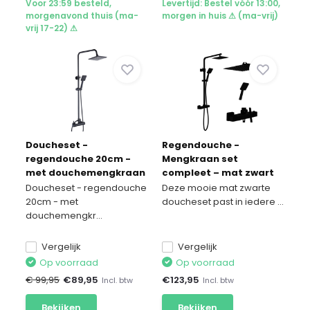
Voor 23:59 besteld,
Levertijd: Bestel vóór 13:00,
morgenavond thuis (ma-
morgen in huis ⚠ (ma-vrij)
vrij 17-22) ⚠
Doucheset -
Regendouche -
regendouche 20cm -
Mengkraan set
met douchemengkraan
compleet – mat zwart
- zwart - linkshandig
Doucheset - regendouche
Deze mooie mat zwarte
20cm - met
doucheset past in iedere ...
douchemengkr...
Vergelijk
Vergelijk
Op voorraad
Op voorraad
€ 99,95
€
89,95
€
123,95
Incl. btw
Incl. btw
Bekijken
Bekijken