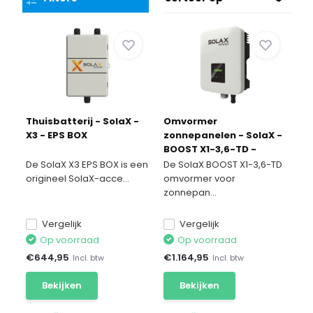
Thuisbatterij - SolaX -
Omvormer
X3 - EPS BOX
zonnepanelen - SolaX -
BOOST X1-3,6-TD -
3.6kW
De SolaX X3 EPS BOX is een
De SolaX BOOST X1-3,6-TD
origineel SolaX-acce...
omvormer voor
zonnepan...
Vergelijk
Vergelijk
Op voorraad
Op voorraad
€
644,95
€
1.164,95
Incl. btw
Incl. btw
Bekijken
Bekijken