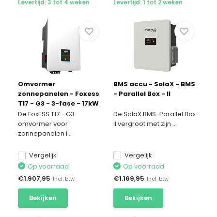
Levertijd: 3 tot 4 weken
Levertijd: 1 tot 2 weken
Omvormer
BMS accu - SolaX - BMS
zonnepanelen - Foxess
- Parallel Box - II
T17 - G3 - 3-fase - 17kW
De FoxESS T17 - G3
De SolaX BMS-Parallel Box
omvormer voor
II vergroot met zijn ...
zonnepanelen i...
Vergelijk
Vergelijk
Op voorraad
Op voorraad
€
1.907,95
€
1.169,95
Incl. btw
Incl. btw
Bekijken
Bekijken