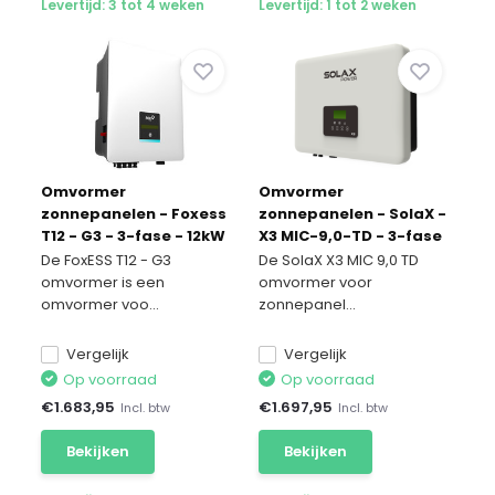
Levertijd: 3 tot 4 weken
Levertijd: 1 tot 2 weken
Omvormer
Omvormer
zonnepanelen - Foxess
zonnepanelen - SolaX -
T12 - G3 - 3-fase - 12kW
X3 MIC-9,0-TD - 3-fase
- 9kW
De FoxESS T12 - G3
De SolaX X3 MIC 9,0 TD
omvormer is een
omvormer voor
omvormer voo...
zonnepanel...
Vergelijk
Vergelijk
Op voorraad
Op voorraad
€
1.683,95
€
1.697,95
Incl. btw
Incl. btw
Bekijken
Bekijken