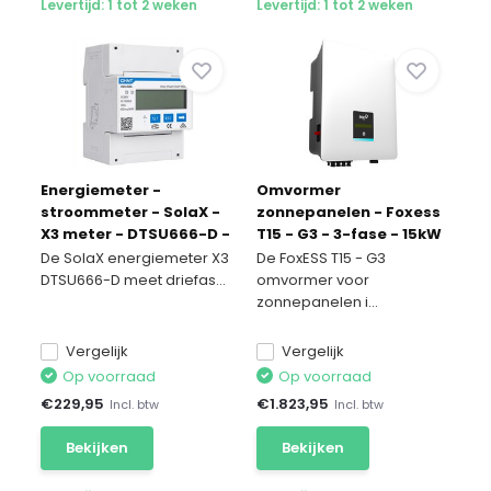
Levertijd: 1 tot 2 weken
Levertijd: 1 tot 2 weken
Energiemeter -
Omvormer
stroommeter - SolaX -
zonnepanelen - Foxess
X3 meter - DTSU666-D -
T15 - G3 - 3-fase - 15kW
Copy
De SolaX energiemeter X3
De FoxESS T15 - G3
DTSU666-D meet driefas...
omvormer voor
zonnepanelen i...
Vergelijk
Vergelijk
Op voorraad
Op voorraad
€
229,95
€
1.823,95
Incl. btw
Incl. btw
Bekijken
Bekijken