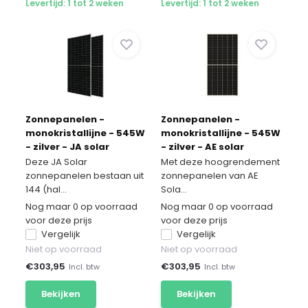
Levertijd: 1 tot 2 weken
Levertijd: 1 tot 2 weken
Zonnepanelen -
Zonnepanelen -
monokristallijne - 545W
monokristallijne - 545W
- zilver - JA solar
- zilver - AE solar
Deze JA Solar
Met deze hoogrendement
zonnepanelen bestaan uit
zonnepanelen van AE
144 (hal...
Sola...
Nog maar 0 op voorraad
Nog maar 0 op voorraad
voor deze prijs
voor deze prijs
Vergelijk
Vergelijk
Niet op voorraad
Niet op voorraad
€
303,95
€
303,95
Incl. btw
Incl. btw
Bekijken
Bekijken