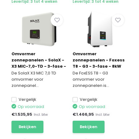
Levertijd: 3 tot 4 weken
Levertijd: 3 tot 4 weken
Omvormer
Omvormer
zonnepanelen - SolaX -
zonnepanelen - Foxess
X3 MIC-7,0-TD - 3-fase -
T8 - G3 - 3-fase - 8kW
7kW
De SolaX X3 MIC 7,0 TD
De FoxESS T8 - G3
omvormer voor
omvormer voor
zonnepanel...
zonnepanelen is...
Vergelijk
Vergelijk
Op voorraad
Op voorraad
€
1.535,95
€
1.466,95
Incl. btw
Incl. btw
Bekijken
Bekijken