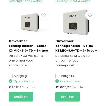
Levertijd: 1 tot 2 weken
Levertijd: 3 tot 4 weken
Omvormer
Omvormer
zonnepanelen - SolaX -
zonnepanelen - SolaX -
X3 MIC-6,0-TD - 3-fase
X3 MIC-8,0-TD - 3-fase -
- 6kW
8kW
De SolaX X3 MIC 6,0 TD
De SolaX X3 MIC 8,0 TD
omvormer voor
omvormer voor
zonnepanel...
zonnepanel...
Vergelijk
Vergelijk
Op voorraad
Op voorraad
€
1.517,95
€
1.605,95
Incl. btw
Incl. btw
Bekijken
Bekijken