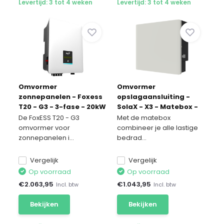
Levertijd: 3 tot 4 weken
Levertijd: 3 tot 4 weken
Omvormer
Omvormer
zonnepanelen - Foxess
opslagaansluiting -
T20 - G3 - 3-fase - 20kW
SolaX - X3 - Matebox -
basis G4
De FoxESS T20 - G3
Met de matebox
omvormer voor
combineer je alle lastige
zonnepanelen i...
bedrad...
Vergelijk
Vergelijk
Op voorraad
Op voorraad
€
2.063,95
€
1.043,95
Incl. btw
Incl. btw
Bekijken
Bekijken