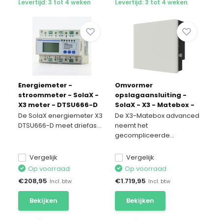
Levertijd: 3 tot 4 weken
Levertijd: 3 tot 4 weken
Energiemeter -
Omvormer
stroommeter - SolaX -
opslagaansluiting -
X3 meter - DTSU666-D
SolaX - X3 - Matebox -
geavanceerd
De SolaX energiemeter X3
De X3-Matebox advanced
DTSU666-D meet driefas...
neemt het
gecompliceerde...
Vergelijk
Vergelijk
Op voorraad
Op voorraad
€
208,95
€
1.719,95
Incl. btw
Incl. btw
Bekijken
Bekijken