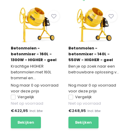
Betonmolen -
Betonmolen -
betonmixer - 160L -
betonmixer - 140L -
1300W - HIGHER - geel
550W - HIGHER - geel
Krachtige HIGHER
Ben je op zoek naar een
betonmolen met 160L
betrouwbare oplossing v...
trommel en...
Nog maar 0 op voorraad
Nog maar 0 op voorraad
voor deze prijs
voor deze prijs
Vergelijk
Vergelijk
Niet op voorraad
Niet op voorraad
€
422,95
€
248,95
Incl. btw
Incl. btw
Bekijken
Bekijken