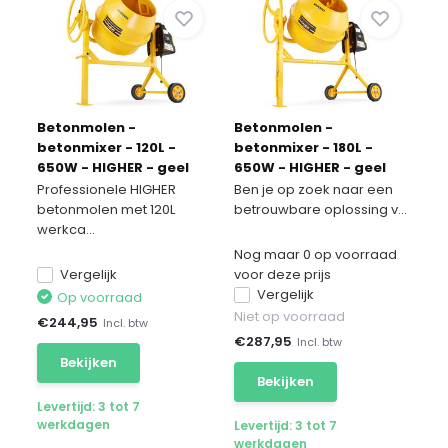
Betonmolen -
Betonmolen -
betonmixer - 120L -
betonmixer - 180L -
650W - HIGHER - geel
650W - HIGHER - geel
Professionele HIGHER
Ben je op zoek naar een
betonmolen met 120L
betrouwbare oplossing v...
werkca...
Nog maar 0 op voorraad
Vergelijk
voor deze prijs
Vergelijk
Op voorraad
Niet op voorraad
€
244,95
Incl. btw
€
287,95
Incl. btw
Bekijken
Bekijken
Levertijd: 3 tot 7
werkdagen
Levertijd: 3 tot 7
werkdagen