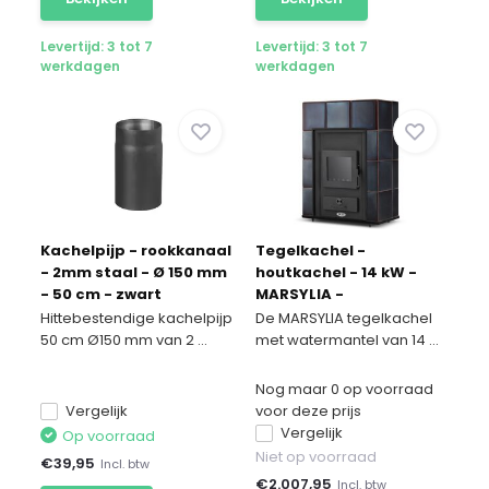
Levertijd: 3 tot 7
Levertijd: 3 tot 7
werkdagen
werkdagen
Kachelpijp - rookkanaal
Tegelkachel -
- 2mm staal - Ø 150 mm
houtkachel - 14 kW -
- 50 cm - zwart
MARSYLIA -
watermantel
Hittebestendige kachelpijp
De MARSYLIA tegelkachel
50 cm Ø150 mm van 2 ...
met watermantel van 14 ...
Nog maar 0 op voorraad
Vergelijk
voor deze prijs
Vergelijk
Op voorraad
Niet op voorraad
€
39,95
Incl. btw
€
2.007,95
Incl. btw