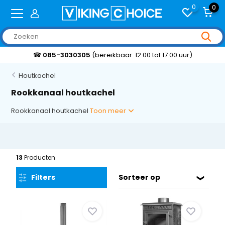
0
0
0 uur)
Klantbeoordeling 9,2/10
Houtkachel
Rookkanaal houtkachel
Rookkanaal houtkachel
Toon meer
13
Producten
Filters
Sorteer op