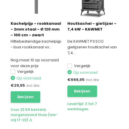
Kachelpijp - rookkanaal
Houtkachel - gietijzer -
- 2mm staal - Ø 120 mm
7,4 kW - KAWMET
- 100 cm - zwart
Hittebestendige kachelpijp
De KAWMET P3 ECO
- buis rookkanaal vo...
gietijzeren houtkachel van
7,4...
Nog maar 10 op voorraad
voor deze prijs
Vergelijk
Vergelijk
Op voorraad
Op voorraad
€
666,95
Incl. btw
€
29,95
Incl. btw
Bekijken
Bekijken
Levertijd: 3 tot 7
werkdagen
Voor 23:59 besteld,
morgenavond thuis (ma-
vrij 17-22) ⚠