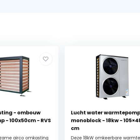
sting - ombouw
Lucht water warmtepomp
 - 100x50cm - RVS
monoblock - 18kw - 105×4
cm
zame airco omkasting
Deze 18kW omkeerbare warm