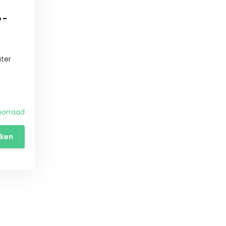
 -
ter
oorraad
jken