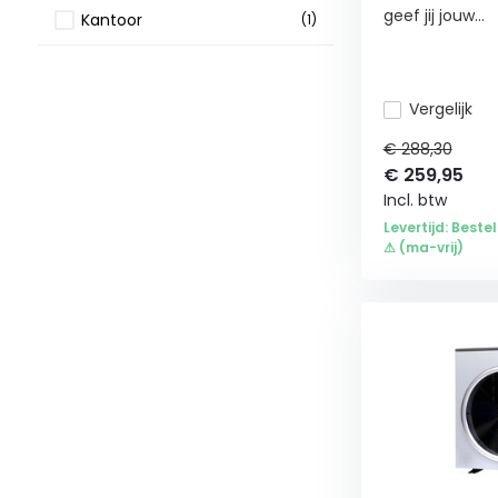
geef jij jouw...
Kantoor
(1)
Airco's & ventilatoren
(1)
Vergelijk
€ 288,30
€
259,95
Incl. btw
Levertijd: Bestel
⚠ (ma-vrij)