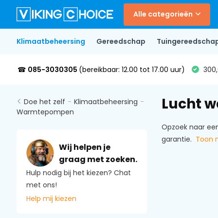
Alle categorieën
Klimaatbeheersing
Gereedschap
Tuingereedscha
☎
085-3030305
(bereikbaar: 12.00 tot 17.00 uur)
300,
Lucht 
Doe het zelf
-
Klimaatbeheersing
-
Warmtepompen
Opzoek naar een
garantie.
Toon 
Wij helpen je
graag met zoeken.
Hulp nodig bij het kiezen? Chat
met ons!
Help mij kiezen