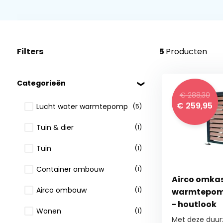
Filters
5
Producten
Categorieën
€ 288,30
€
259,95
Lucht water warmtepomp
(5)
Tuin & dier
(1)
Tuin
(1)
Container ombouw
(1)
Airco omka
Airco ombouw
(1)
warmtepomp
- houtlook
Wonen
(1)
Met deze duur