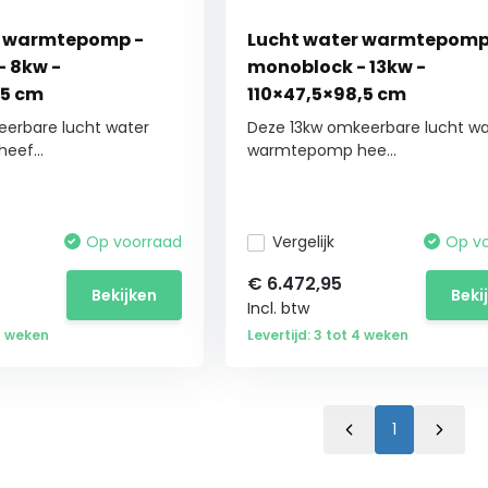
r warmtepomp -
Lucht water warmtepomp
 8kw -
monoblock - 13kw -
,5 cm
110×47,5×98,5 cm
erbare lucht water
Deze 13kw omkeerbare lucht wa
ef...
warmtepomp hee...
Op voorraad
Vergelijk
Op v
€
6.472,95
Bekijken
Beki
Incl. btw
 4 weken
Levertijd: 3 tot 4 weken
1