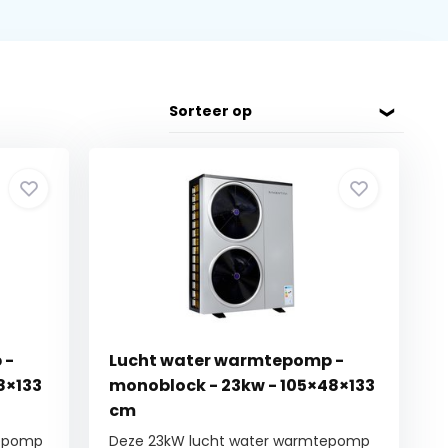
Sorteer op
 -
Lucht water warmtepomp -
8×133
monoblock - 23kw - 105×48×133
cm
tepomp
Deze 23kW lucht water warmtepomp