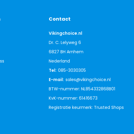
n
Contact
Vikingchoice.nl
Dr. C. Lelyweg 6
6827 BH Arnhem
ss
Nederland
Tel:
085-3030305
E-mail:
sales@vikingchoice.nl
BTW-nummer: NL854332868B01
KvK-nummer: 61416673
Registratie keurmerk: Trusted Shops