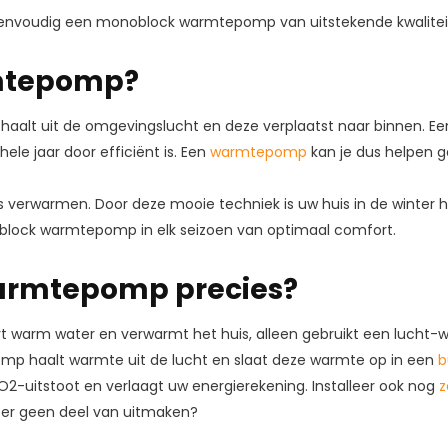
nvoudig een monoblock warmtepomp van uitstekende kwaliteit,
rmtepomp?
aalt uit de omgevingslucht en deze verplaatst naar binnen. Ee
ele jaar door efficiënt is. Een
warmtepomp
kan je dus helpen g
rwarmen. Door deze mooie techniek is uw huis in de winter he
block warmtepomp in elk seizoen van optimaal comfort.
warmtepomp precies?
ert warm water en verwarmt het huis, alleen gebruikt een lucht
omp haalt warmte uit de lucht en slaat deze warmte op in een
b
-uitstoot en verlaagt uw energierekening. Installeer ook nog
z
e er geen deel van uitmaken?