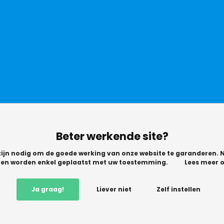
Beter werkende site?
zijn nodig om de goede werking van onze website te garanderen. N
n en worden enkel geplaatst met uw toestemming.
Lees meer o
© Copyright 2026 -
Vikingchoice.nl - Scherpe prijzen! Ruime keuze
9.2
-
Ja graag!
Liever niet
Zelf instellen
Trusted Shops waardering