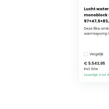
Lucht wate
monoblock -
97×47,5×83
Deze 8kw omke
warmtepomp he
Vergelijk
€
5.543,95
Incl. btw
Levertijd: 3 tot