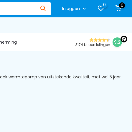
0
0
Inloggen
herming
9.2
3174 beoordelingen
ck warmtepomp van uitstekende kwaliteit, met wel 5 jaar