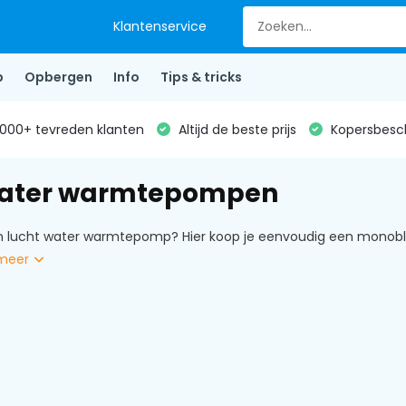
Klantenservice
p
Opbergen
Info
Tips & tricks
000+ tevreden klanten
Altijd de beste prijs
Kopersbesc
water warmtepompen
 lucht water warmtepomp? Hier koop je eenvoudig een monoblo
meer