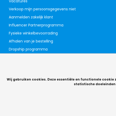
Vacatures
Verkoop mijn persoonsgegevens niet
Aanmelden zakelijk klant
Influencer Partnerprogramma
Fysieke winkelbevoorrading
Afhalen van je bestelling
Dropship programma
Wij gebruiken cookies. Deze essentiële en functionele cookie 
statistische doeleinde