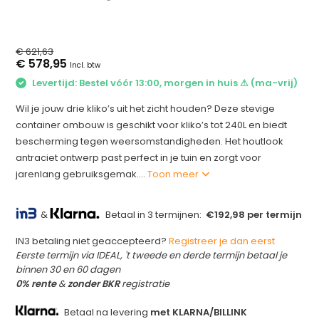
€ 621,63
€ 578,95
Incl. btw
Levertijd: Bestel vóór 13:00, morgen in huis ⚠ (ma-vrij)
Wil je jouw drie kliko’s uit het zicht houden? Deze stevige
container ombouw is geschikt voor kliko’s tot 240L en biedt
bescherming tegen weersomstandigheden. Het houtlook
antraciet ontwerp past perfect in je tuin en zorgt voor
jarenlang gebruiksgemak....
Toon meer
&
Betaal in 3 termijnen:
€192,98 per termijn
IN3 betaling niet geaccepteerd?
Registreer je dan eerst
Eerste termijn via IDEAL, 't tweede en derde termijn betaal je
binnen 30 en 60 dagen
0% rente
&
zonder BKR
registratie
Betaal na levering
met KLARNA/BILLINK