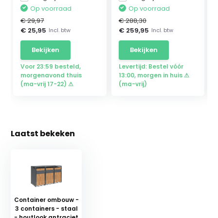
Op voorraad
Op voorraad
€ 29,97
€ 288,30
€ 25,95
€ 259,95
Incl. btw
Incl. btw
Bekijken
Bekijken
Voor 23:59 besteld,
Levertijd: Bestel vóór
morgenavond thuis
13:00, morgen in huis ⚠
(ma-vrij 17-22) ⚠
(ma-vrij)
Laatst bekeken
Container ombouw -
3 containers - staal
- houtlook antraciet