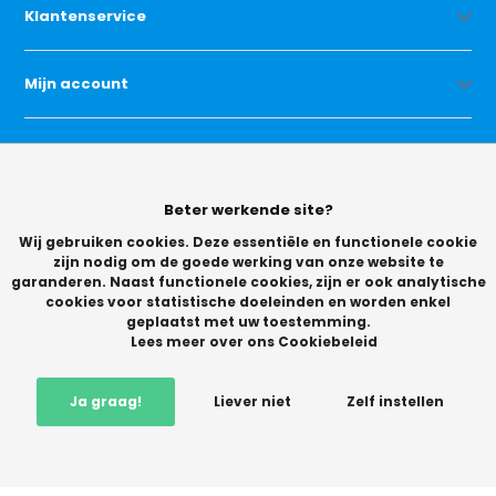
Klantenservice
Mijn account
Categorieën
Beter werkende site?
Contact
Wij gebruiken cookies. Deze essentiële en functionele cookie
zijn nodig om de goede werking van onze website te
garanderen. Naast functionele cookies, zijn er ook analytische
cookies voor statistische doeleinden en worden enkel
geplaatst met uw toestemming.
Lees meer over ons Cookiebeleid
© Copyright 2026 -
Ja graag!
Liever niet
Zelf instellen
Vikingchoice.nl - Scherpe prijzen! Ruime keuze
9.2
- Trusted
Shops waardering
-
+
In winkelwagen