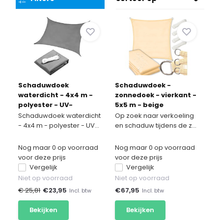
Schaduwdoek
Schaduwdoek -
waterdicht - 4x4 m -
zonnedoek - vierkant -
polyester - UV-
5x5 m - beige
bescherming
Schaduwdoek waterdicht
Op zoek naar verkoeling
- 4x4 m - polyester - UV...
en schaduw tijdens de z...
Nog maar 0 op voorraad
Nog maar 0 op voorraad
voor deze prijs
voor deze prijs
Vergelijk
Vergelijk
Niet op voorraad
Niet op voorraad
€ 25,81
€
23,95
€
67,95
Incl. btw
Incl. btw
Bekijken
Bekijken