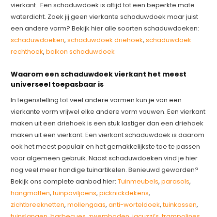
vierkant. Een schaduwdoek is altijd tot een beperkte mate
waterdicht. Zoek jij geen vierkante schaduwdoek maar juist
een andere vorm? Bekijk hier alle soorten schaduwdoeken:
schaduwdoeken
,
schaduwdoek driehoek
,
schaduwdoek
rechthoek
,
balkon schaduwdoek
Waarom een schaduwdoek vierkant het meest
universeel toepasbaar is
In tegenstelling tot veel andere vormen kun je van een
vierkante vorm vrijwel elke andere vorm vouwen. Een vierkant
maken uit een driehoek is een stuk lastiger dan een driehoek
maken uit een vierkant. Een vierkant schaduwdoek is daarom
ook het meest populair en het gemakkelijkste toe te passen
voor algemeen gebruik. Naast schaduwdoeken vind je hier
nog veel meer handige tuinartikelen. Benieuwd geworden?
Bekijk ons complete aanbod hier:
Tuinmeubels
,
parasols
,
hangmatten
,
tuinpaviljoens
,
picknickdekens
,
zichtbreeknetten
,
mollengaas
,
anti-worteldoek
,
tuinkassen
,
tuinslangen
,
barbecues
,
zwembaden
,
jacuzzi’s
,
trampolines