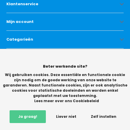
Klantenservice
Mijn account
Categorieën
Contact
Beter werkende site?
Wij gebruiken cookies. Deze essentiële en functionele cookie
zijn nodig om de goede werking van onze website te
garanderen. Naast functionele cookies, zijn er ook analytische
cookies voor statistische doeleinden en worden enkel
geplaatst met uw toestemming.
© Copyright 2026 -
Lees meer over ons Cookiebeleid
Vikingchoice.nl - Scherpe prijzen! Ruime keuze
9.2
- Trusted
Shops waardering
Ja graag!
Liever niet
Zelf instellen