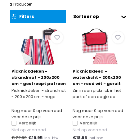
2
Producten
Filters
Sorteer op
Picknickdeken -
Picknickkleed -
strandmat - 200x200
waterdicht - 200x200
cm - gestreept patroon
cm - rood wit - geruit
Picknickdeken - strandmat
Zin in een picknick in het
- 200 x 200 cm - hoge...
park of een dagje aa...
Nog maar 0 op voorraad
Nog maar 0 op voorraad
voor deze prijs
voor deze prijs
Vergelijk
Vergelijk
Niet op voorraad
Niet op voorraad
€ 22,59
€
19,95
€
18,95
Incl. btw
Incl. btw