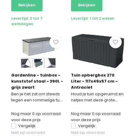
Bekijken
Bekijken
Levertijd: 3 tot 7
Levertijd: 1 tot 2 weken
werkdagen
Gardenline - tuinbox -
Tuin opbergbox 270
kunststof staal - 390L -
Liter - 117x45x57 cm -
grijs zwart
Antraciet
Ben je het zat om steeds
Houd je tuin opgeruimd en
tegen een rommelige tu...
netjes met deze grote...
Nog maar 0 op voorraad
Nog maar 0 op voorraad
voor deze prijs
voor deze prijs
Vergelijk
Vergelijk
Niet op voorraad
Niet op voorraad