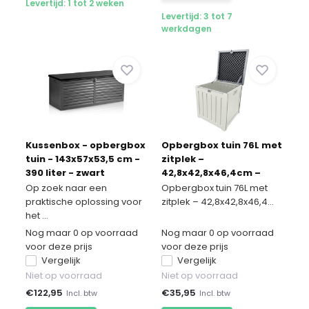
Levertijd: 1 tot 2 weken
Levertijd: 3 tot 7
werkdagen
Kussenbox - opbergbox
Opbergbox tuin 76L met
tuin - 143x57x53,5 cm -
zitplek –
390 liter - zwart
42,8x42,8x46,4cm –
Tuinbox - Kussenbox
Op zoek naar een
Opbergbox tuin 76L met
praktische oplossing voor
zitplek – 42,8x42,8x46,4...
het ...
Nog maar 0 op voorraad
Nog maar 0 op voorraad
voor deze prijs
voor deze prijs
Vergelijk
Vergelijk
Niet op voorraad
Niet op voorraad
€
122,95
€
35,95
Incl. btw
Incl. btw