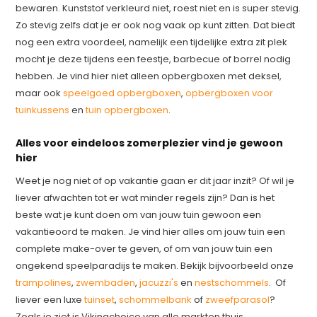
bewaren. Kunststof verkleurd niet, roest niet en is super stevig.
Zo stevig zelfs dat je er ook nog vaak op kunt zitten. Dat biedt
nog een extra voordeel, namelijk een tijdelijke extra zit plek
mocht je deze tijdens een feestje, barbecue of borrel nodig
hebben. Je vind hier niet alleen opbergboxen met deksel,
maar ook
speelgoed opbergboxen
,
opbergboxen voor
tuinkussens
en
tuin opbergboxen
.
Alles voor eindeloos zomerplezier vind je gewoon
hier
Weet je nog niet of op vakantie gaan er dit jaar inzit? Of wil je
liever afwachten tot er wat minder regels zijn? Dan is het
beste wat je kunt doen om van jouw tuin gewoon een
vakantieoord te maken. Je vind hier alles om jouw tuin een
complete make-over te geven, of om van jouw tuin een
ongekend speelparadijs te maken. Bekijk bijvoorbeeld onze
trampolines
,
zwembaden
,
jacuzzi's
en
nestschommels
. Of
liever een luxe
tuinset
,
schommelbank
of
zweefparasol
?
Zoals je ziet is Vikingchoice van alle markten thuis.