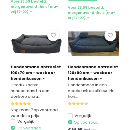
Voor 23:59 besteld,
morgenavond thuis (ma-
Voor 23:59 besteld,
vrij 17-22) ⚠
morgenavond thuis (ma-
vrij 17-22) ⚠
Hondenmand antraciet
Hondenmand antraciet
100x70 cm - wasbaar
120x90 cm - wasbaar
hondenkussen -
hondenkussen -
waterdicht hondenbed
waterdicht hondenbed
Heerlijk zachte
Hondenmand in een
hondenmand in een
mooie antracietkleur. Het
donkere antra...
hon...
Nog maar 7 op voorraad
voor deze prijs
Vergelijk
Vergelijk
Op voorraad
Op voorraad
€
69,95
Incl. btw