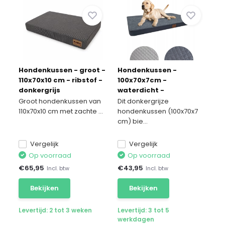
Hondenkussen - groot -
Hondenkussen -
110x70x10 cm - ribstof -
100x70x7cm -
donkergrijs
waterdicht -
donkergrijs
Groot hondenkussen van
Dit donkergrijze
110x70x10 cm met zachte ...
hondenkussen (100x70x7
cm) bie...
Vergelijk
Vergelijk
Op voorraad
Op voorraad
€
65,95
€
43,95
Incl. btw
Incl. btw
Bekijken
Bekijken
Levertijd: 2 tot 3 weken
Levertijd: 3 tot 5
werkdagen