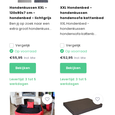
Hondenkussen XXL -
XXL Hondenbed -
120x80x7 cm -
hondenkussen
hondenbed - lichtgrijs
hondensofa kattenbed
hondenkorf -
Ben jij op zoek naar een
XXL Hondenbed -
waterdicht 90 X 60 cm
extra groot hondenkuss...
hondenkussen
hondensofa kattenb...
Vergelijk
Vergelijk
Op voorraad
Op voorraad
€
55,95
€
52,95
Incl. btw
Incl. btw
Bekijken
Bekijken
Levertijd: 3 tot 5
Levertijd: 3 tot 5
werkdagen
werkdagen