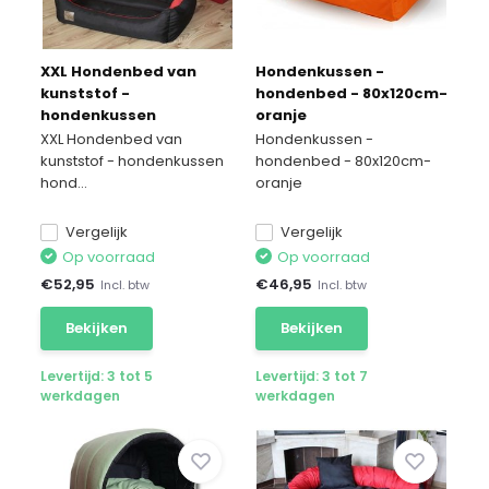
XXL Hondenbed van
Hondenkussen -
kunststof -
hondenbed - 80x120cm-
hondenkussen
oranje
hondensofa kattenbed
XXL Hondenbed van
Hondenkussen -
hondenkorf -
kunststof - hondenkussen
hondenbed - 80x120cm-
waterdicht 90 X 60
hond...
oranje
Vergelijk
Vergelijk
Op voorraad
Op voorraad
€
52,95
€
46,95
Incl. btw
Incl. btw
Bekijken
Bekijken
Levertijd: 3 tot 5
Levertijd: 3 tot 7
werkdagen
werkdagen