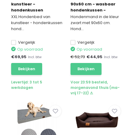
kunstleer -
90x60 cm - wasbaar
hondenkussen
hondenkussen -
hondensofa kattenbed
waterdicht hondenbed
XXL Hondenbed van
Hondenmand in de kleur
hondenkorf -
kunstleer - hondenkussen
zwart met 90x60 cm.
waterdicht
hond...
Hond...
Vergelijk
Vergelijk
Op voorraad
Op voorraad
€
69,95
€ 52,73
€
44,95
Incl. btw
Incl. btw
Bekijken
Bekijken
Levertijd: 3 tot 5
Voor 23:59 besteld,
werkdagen
morgenavond thuis (ma-
vrij 17-22) ⚠