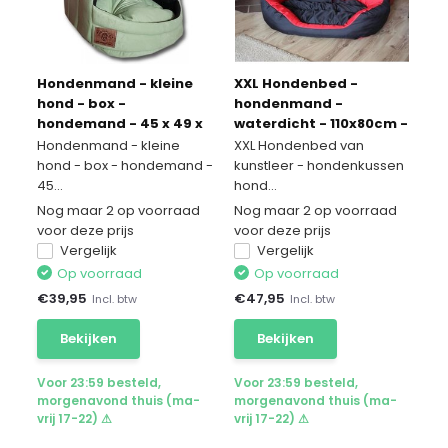
Hondenmand - kleine
XXL Hondenbed -
hond - box -
hondenmand -
hondemand - 45 x 49 x
waterdicht - 110x80cm -
36 cm - mat groen -
zwart rood
Hondenmand - kleine
XXL Hondenbed van
hondenbed - hondebed
hond - box - hondemand -
kunstleer - hondenkussen
45...
hond...
Nog maar 2 op voorraad
Nog maar 2 op voorraad
voor deze prijs
voor deze prijs
Vergelijk
Vergelijk
Op voorraad
Op voorraad
€
39,95
€
47,95
Incl. btw
Incl. btw
Bekijken
Bekijken
Voor 23:59 besteld,
Voor 23:59 besteld,
morgenavond thuis (ma-
morgenavond thuis (ma-
vrij 17-22) ⚠
vrij 17-22) ⚠