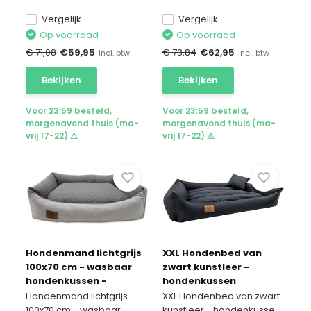
Vergelijk
Vergelijk
Op voorraad
Op voorraad
€ 71,08
€
59,95
€ 73,84
€
62,95
Incl. btw
Incl. btw
Bekijken
Bekijken
Voor 23:59 besteld,
Voor 23:59 besteld,
morgenavond thuis (ma-
morgenavond thuis (ma-
vrij 17-22) ⚠
vrij 17-22) ⚠
Hondenmand lichtgrijs
XXL Hondenbed van
100x70 cm - wasbaar
zwart kunstleer -
hondenkussen -
hondenkussen
waterdicht hondenbed
hondensofa kattenbed
Hondenmand lichtgrijs
XXL Hondenbed van zwart
hondenkorf -
100x70 cm - wasbaar
kunstleer - hondenkusse...