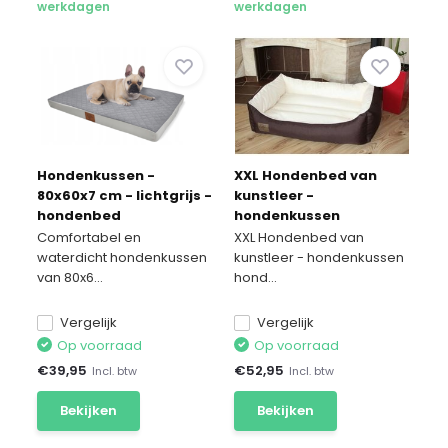
werkdagen
werkdagen
Hondenkussen -
XXL Hondenbed van
80x60x7 cm - lichtgrijs -
kunstleer -
hondenbed
hondenkussen
hondensofa kattenbed
Comfortabel en
XXL Hondenbed van
hondenkorf -
waterdicht hondenkussen
kunstleer - hondenkussen
waterdicht 90 X 60
van 80x6...
hond...
Vergelijk
Vergelijk
Op voorraad
Op voorraad
€
39,95
€
52,95
Incl. btw
Incl. btw
Bekijken
Bekijken