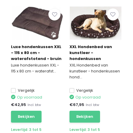
Luxe hondenkussen XXL
XXL Hondenbed van
- 115 x 80 cm -
kunstleer -
waterafstotend - bruin
hondenkussen
- hondekussen -
hondensofa kattenbed
Luxe hondenkussen XXL -
XXL Hondenbed van
hondenmat -
hondenkorf -
115 x 80 cm - waterafst...
kunstleer - hondenkussen
hondemat - grote hond
waterdicht 110 X 80 cm
hond...
Vergelijk
Vergelijk
Op voorraad
Op voorraad
€
42,95
€
67,95
Incl. btw
Incl. btw
Bekijken
Bekijken
Levertijd: 3 tot 5
Levertijd: 3 tot 5