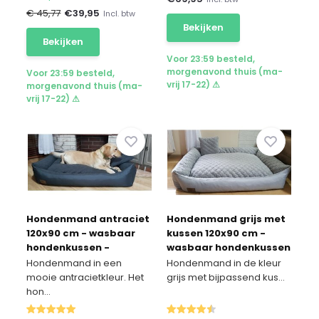
€ 45,77
€
39,95
Incl. btw
Bekijken
Bekijken
Voor 23:59 besteld,
morgenavond thuis (ma-
Voor 23:59 besteld,
vrij 17-22) ⚠
morgenavond thuis (ma-
vrij 17-22) ⚠
Hondenmand antraciet
Hondenmand grijs met
120x90 cm - wasbaar
kussen 120x90 cm -
hondenkussen -
wasbaar hondenkussen
waterdicht hondenbed
- waterdicht
Hondenmand in een
Hondenmand in de kleur
hondenbed
mooie antracietkleur. Het
grijs met bijpassend kus...
hon...