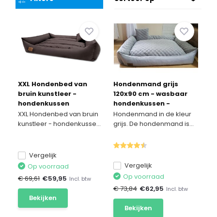
XXL Hondenbed van
Hondenmand grijs
bruin kunstleer -
120x90 cm - wasbaar
hondenkussen
hondenkussen -
hondensofa kattenbed
waterdicht hondenbed
XXL Hondenbed van bruin
Hondenmand in de kleur
hondenkorf -
kunstleer - hondenkusse...
grijs. De hondenmand is...
waterdicht
Vergelijk
Vergelijk
Op voorraad
Op voorraad
€ 69,61
€
59,95
Incl. btw
€ 73,84
€
62,95
Incl. btw
Bekijken
Bekijken