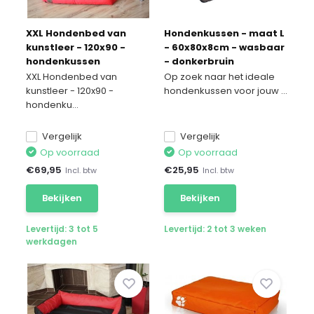
XXL Hondenbed van
Hondenkussen - maat L
kunstleer - 120x90 -
- 60x80x8cm - wasbaar
hondenkussen
- donkerbruin
hondensofa kattenbed
XXL Hondenbed van
Op zoek naar het ideale
hondenkorf -
kunstleer - 120x90 -
hondenkussen voor jouw ...
waterdicht - Rood /
hondenku...
Zwart
Vergelijk
Vergelijk
Op voorraad
Op voorraad
€
69,95
€
25,95
Incl. btw
Incl. btw
Bekijken
Bekijken
Levertijd: 3 tot 5
Levertijd: 2 tot 3 weken
werkdagen