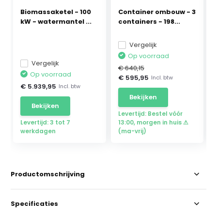
Biomassaketel - 100
Container ombouw - 3
kW - watermantel ...
containers - 198...
Vergelijk
Op voorraad
Vergelijk
€ 640,15
Op voorraad
€ 595,95
Incl. btw
€ 5.939,95
Incl. btw
Bekijken
Bekijken
Levertijd: Bestel vóór
Levertijd: 3 tot 7
13:00, morgen in huis ⚠
werkdagen
(ma-vrij)
Productomschrijving
Specificaties