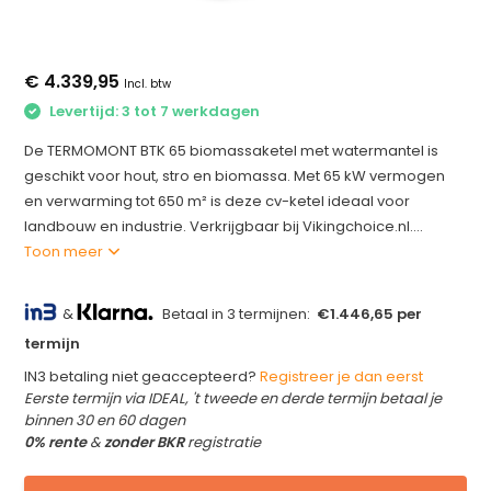
€ 4.339,95
Incl. btw
Levertijd: 3 tot 7 werkdagen
De TERMOMONT BTK 65 biomassaketel met watermantel is
geschikt voor hout, stro en biomassa. Met 65 kW vermogen
en verwarming tot 650 m² is deze cv-ketel ideaal voor
landbouw en industrie. Verkrijgbaar bij Vikingchoice.nl....
Toon meer
&
Betaal in 3 termijnen:
€1.446,65 per
termijn
IN3 betaling niet geaccepteerd?
Registreer je dan eerst
Eerste termijn via IDEAL, 't tweede en derde termijn betaal je
binnen 30 en 60 dagen
0% rente
&
zonder BKR
registratie