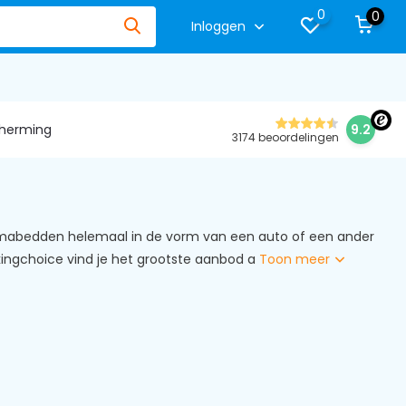
0
0
Inloggen
herming
9.2
3174 beoordelingen
emabedden helemaal in de vorm van een auto of een ander
 Vikingchoice vind je het grootste aanbod a
Toon meer