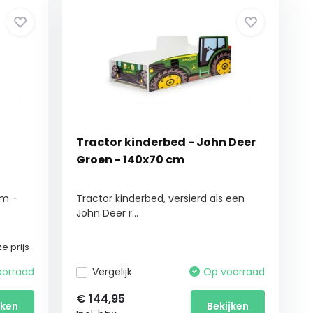
Tractor kinderbed - John Deer
Groen - 140x70 cm
cm -
Tractor kinderbed, versierd als een
John Deer r...
e prijs
oorraad
Vergelijk
Op voorraad
€
144,95
jken
Bekijken