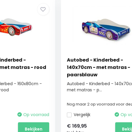
inderbed -
Autobed - Kinderbed -
met matras - rood
140x70cm - met matras -
paarsblauw
derbed - 160x80cm -
Autobed - Kinderbed - 140x70
rood
met matras - p...
Nog maar 2 op voorraad voor dez
Op voorraad
Vergelijk
Op v
€
169,95
Bekijken
Beki