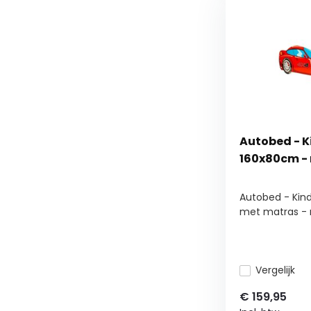
Autobed - K
160x80cm - 
Autobed - Kin
met matras - 
Vergelijk
€
159,95