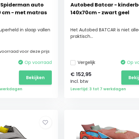
 Spiderman auto
Autobed Batcar - kinderb
0 cm - met matras
140x70cm - zwart geel
superheld in slaap vallen
Het Autobed BATCAR is niet all
praktisch...
voorraad voor deze prijs
Op voorraad
Vergelijk
Op v
€
152,95
Bekijken
Beki
Incl. btw
 2 werkdagen
Levertijd: 3 tot 7 werkdagen