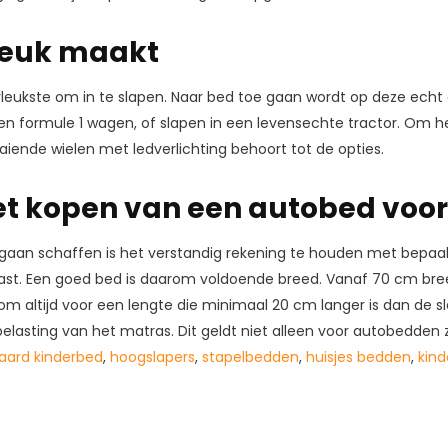
leuk maakt
eukste om in te slapen. Naar bed toe gaan wordt op deze echt e
gen formule 1 wagen, of slapen in een levensechte tractor. Om 
aiende wielen met ledverlichting behoort tot de opties.
het kopen van een autobed voo
an schaffen is het verstandig rekening te houden met bepaalde
past. Een goed bed is daarom voldoende breed. Vanaf 70 cm b
rom altijd voor een lengte die minimaal 20 cm langer is dan de s
sting van het matras. Dit geldt niet alleen voor autobedden zo,
aard kinderbed
,
hoogslapers
,
stapelbedden
,
huisjes bedden
,
kin