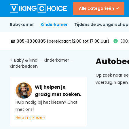
Alle categorieën
Babykamer
Kinderkamer
Tijdens de zwangerschap
☎
085-3030305
(bereikbaar: 12.00 tot 17.00 uur)
300,
Autobe
Baby & kind
-
Kinderkamer
-
Kinderbedden
Op zoek naar ee
voertuig. Slapen 
Wij helpen je
graag met zoeken.
Hulp nodig bij het kiezen? Chat
met ons!
Help mij kiezen