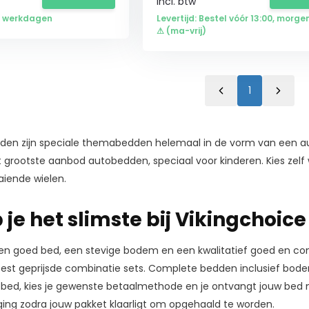
Incl. btw
 7 werkdagen
Levertijd: Bestel vóór 13:00, morgen
⚠ (ma-vrij)
1
n zijn speciale themabedden helemaal in de vorm van een auto 
et grootste aanbod autobedden, speciaal voor kinderen. Kies zelf w
iende wielen.
je het slimste bij Vikingchoice
Een goed bed, een stevige bodem en een kwalitatief goed en 
e best geprijsde combinatie sets. Complete bedden inclusief b
tobed, kies je gewenste betaalmethode en je ontvangt jouw bed 
ng zodra jouw pakket klaarligt om opgehaald te worden.