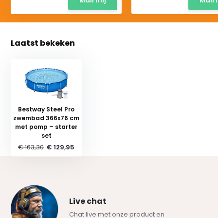
Mail mij
Mail 
Laatst bekeken
Bestway Steel Pro
zwembad 366x76 cm
met pomp – starter
set
€ 163,30
€ 129,95
Live chat
Chat live met onze product en