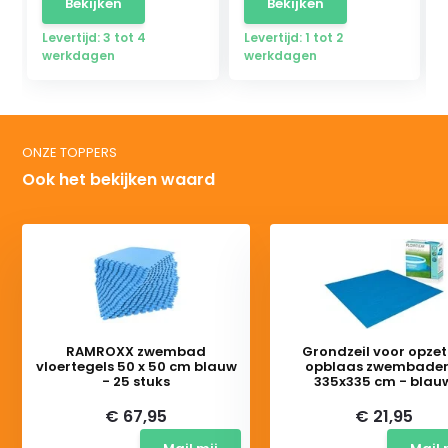
Bekijken
Bekijken
Levertijd: 3 tot 4
Levertijd: 1 tot 2
werkdagen
werkdagen
ONZE TOPPERS
Ook het bekijken waard
RAMROXX zwembad
Grondzeil voor opzet
vloertegels 50 x 50 cm blauw
opblaas zwembaden
- 25 stuks
335x335 cm - blau
€ 67,95
€ 21,95