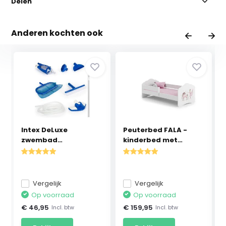
Delen
Anderen kochten ook
Intex DeLuxe
Peuterbed FALA -
zwembad
kinderbed met
schoonmaakset - ...
matras...
Vergelijk
Vergelijk
Op voorraad
Op voorraad
€ 46,95
€ 159,95
Incl. btw
Incl. btw