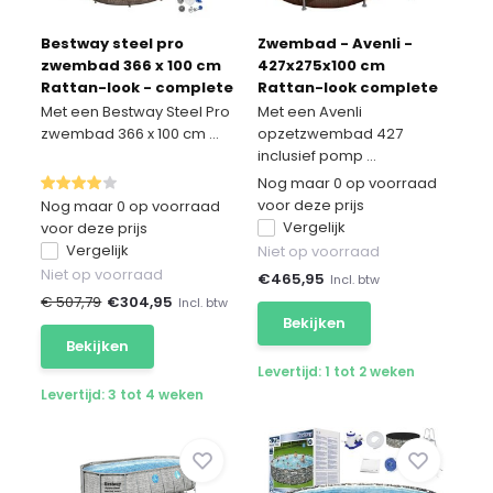
Bestway steel pro
Zwembad - Avenli -
zwembad 366 x 100 cm
427x275x100 cm
Rattan-look - complete
Rattan-look complete
set
set
Met een Bestway Steel Pro
Met een Avenli
zwembad 366 x 100 cm ...
opzetzwembad 427
inclusief pomp ...
Nog maar 0 op voorraad
voor deze prijs
Nog maar 0 op voorraad
Vergelijk
voor deze prijs
Vergelijk
Niet op voorraad
Niet op voorraad
€
465,95
Incl. btw
€ 507,79
€
304,95
Incl. btw
Bekijken
Bekijken
Levertijd: 1 tot 2 weken
Levertijd: 3 tot 4 weken