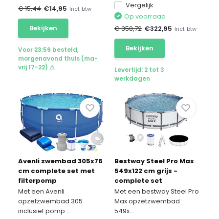
Vergelijk
€ 15,44
€
14,95
Incl. btw
Op voorraad
Bekijken
€ 358,72
€
322,95
Incl. btw
Bekijken
Voor 23:59 besteld,
morgenavond thuis (ma-
vrij 17-22) ⚠
Levertijd: 2 tot 3
werkdagen
Avenli zwembad 305x76
Bestway Steel Pro Max
cm complete set met
549x122 cm grijs -
filterpomp
complete set
Met een Avenli
Met een bestway Steel Pro
opzetzwembad 305
Max opzetzwembad
inclusief pomp ...
549x...