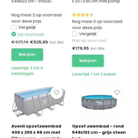
549x122 cm - inclusi...
x 207 x 65 cm met pomp
Nog maar 2 op voorraad
voor deze prijs
Nog maar 0 op voorraad
Vergelijk
voor deze prijs
Vergelijk
Op voorraad
Niet op voorraad
€ 577,74
€
525,95
Incl. btw
€
176,95
Incl. btw
Bekijken
Bekijken
Levertijd: 2 tot 3
werkdagen
Levertijd: 1 tot 2 weken
Avenli opzetzwembad
Opzet zwembad - rond
400 x 200 x 99 cm met
549x132 cm - grijs steen