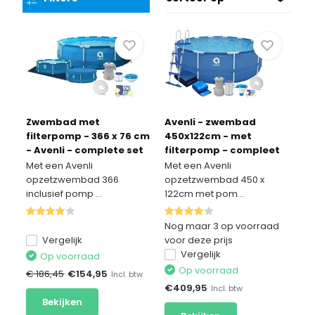
Zwembad met
Avenli - zwembad
filterpomp - 366 x 76 cm
450x122cm - met
- Avenli - complete set
filterpomp - compleet
Met een Avenli
Met een Avenli
opzetzwembad 366
opzetzwembad 450 x
inclusief pomp ...
122cm met pom...
Nog maar 3 op voorraad
Vergelijk
voor deze prijs
Vergelijk
Op voorraad
Op voorraad
€ 186,45
€
154,95
Incl. btw
€
409,95
Incl. btw
Bekijken