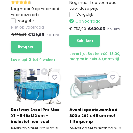
Nog maar 1 op voorraad
voor deze prijs
Nog maar 0 op voorraad
Vergelijk
voor deze prijs
Vergelijk
Op voorraad
Niet op voorraad
€ 753,93
€
639,95
Incl. btw
€ 158,67
€
139,95
Incl. btw
Bekijken
Bekijken
Levertijd: Bestel vóór 13:00,
morgen in huis ⚠ (ma-vrij)
Levertijd: 3 tot 4 weken
Bestway Steel Pro Max
Avenli opzetzwembad
XL - 549x122 cm -
300 x 207 x 65 cm met
inclusief heel veel
filterpomp
accessoires
Bestway Steel Pro Max XL -
Avenli opzetzwembad 300