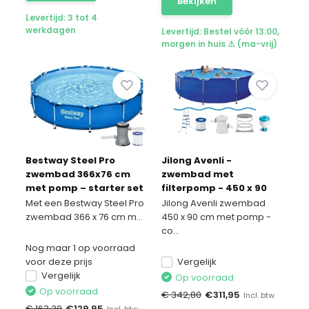
Bekijken
Levertijd: 3 tot 4
werkdagen
Levertijd: Bestel vóór 13:00,
morgen in huis ⚠ (ma-vrij)
Bestway Steel Pro
Jilong Avenli -
zwembad 366x76 cm
zwembad met
met pomp – starter set
filterpomp - 450 x 90
cm - compleet
Met een Bestway Steel Pro
Jilong Avenli zwembad
zwembad 366 x 76 cm m...
450 x 90 cm met pomp -
co...
Nog maar 1 op voorraad
voor deze prijs
Vergelijk
Vergelijk
Op voorraad
Op voorraad
€ 342,80
€
311,95
Incl. btw
€ 163,30
€
129,95
Incl. btw