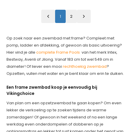
1
2
Op zoek naar een zwembad met frame? Compleet met
pomp, ladder en afdekking, of gewoon als basic uitvoering?
Hier vind je alle
complete Frame Pools
van het merk Intex,
Bestway, Avenli of Jilong. Vanaf 183 cm tot wel 549 cm in
diameter! Of liever een mooi
rechthoekig zwembad
?
Opzetten, vullen met water en je bent klaar om erin te duiken.
Een frame zwembad koop je eenvoudig bij
Vikingchoice
Van plan om een opzetzwembad te gaan kopen? Om even
lekker de verkoeling op te zoeken tijdens de warme
zomerdagen! Of gewoon in het weekend of na een lange
werkdag even onderdompelen of dobberen op je
opblaasmatras en lekker tot rust komen onder het genot van