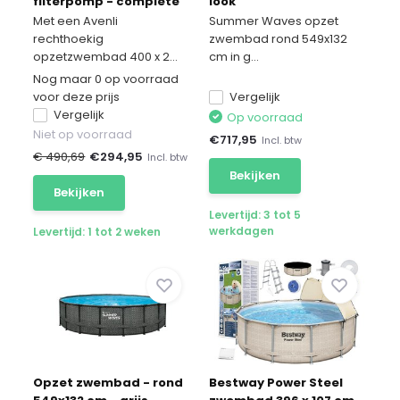
filterpomp - complete
look
set
Met een Avenli
Summer Waves opzet
rechthoekig
zwembad rond 549x132
opzetzwembad 400 x 2...
cm in g...
Nog maar 0 op voorraad
voor deze prijs
Vergelijk
Vergelijk
Op voorraad
Niet op voorraad
€
717,95
Incl. btw
€ 490,69
€
294,95
Incl. btw
Bekijken
Bekijken
Levertijd: 3 tot 5
werkdagen
Levertijd: 1 tot 2 weken
Opzet zwembad - rond
Bestway Power Steel