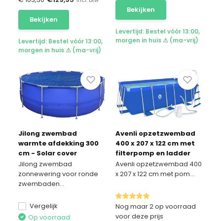
Bekijken
Bekijken
Levertijd: Bestel vóór 13:00,
morgen in huis ⚠ (ma-vrij)
Levertijd: Bestel vóór 13:00,
morgen in huis ⚠ (ma-vrij)
Jilong zwembad
Avenli opzetzwembad
warmte afdekking 300
400 x 207 x 122 cm met
cm - Solar cover
filterpomp en ladder
Jilong zwembad
Avenli opzetzwembad 400
zonnewering voor ronde
x 207 x 122 cm met pom...
zwembaden...
Vergelijk
Nog maar 2 op voorraad
voor deze prijs
Op voorraad