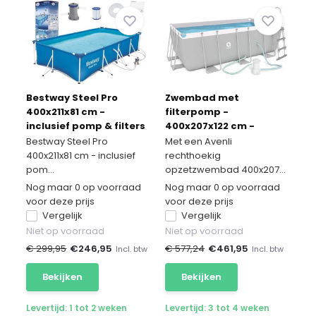
Bestway Steel Pro
Zwembad met
400x211x81 cm -
filterpomp -
inclusief pomp & filters
400x207x122 cm -
buiten opzetzwembad
compleet - Avenli
Bestway Steel Pro
Met een Avenli
rechthoek
400x211x81 cm - inclusief
rechthoekig
pom...
opzetzwembad 400x207...
Nog maar 0 op voorraad
Nog maar 0 op voorraad
voor deze prijs
voor deze prijs
Vergelijk
Vergelijk
Niet op voorraad
Niet op voorraad
€ 299,95
€
246,95
€ 577,24
€
461,95
Incl. btw
Incl. btw
Bekijken
Bekijken
Levertijd: 1 tot 2 weken
Levertijd: 3 tot 4 weken