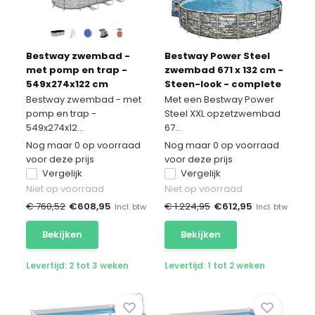
Bestway zwembad -
Bestway Power Steel
met pomp en trap -
zwembad 671 x 132 cm -
549x274x122 cm
Steen-look - complete
set
Bestway zwembad - met
Met een Bestway Power
pomp en trap -
Steel XXL opzetzwembad
549x274x12...
67...
Nog maar 0 op voorraad
Nog maar 0 op voorraad
voor deze prijs
voor deze prijs
Vergelijk
Vergelijk
Niet op voorraad
Niet op voorraad
€ 760,52
€
608,95
€ 1.224,95
€
612,95
Incl. btw
Incl. btw
Bekijken
Bekijken
Levertijd: 2 tot 3 weken
Levertijd: 1 tot 2 weken