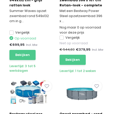
549x132 cm - grijs
zwembad 396 x 107 cm
rattan look
Rotan-look - complete
set
Summer Waves opzet
Met een Bestway Power
zwembad rond 549x132
Steel opzetzwembad 396
cm in g...
x ...
Nog maar 0 op voorraad
Vergelijk
voor deze prijs
Vergelijk
Op voorraad
Niet op voorraad
€
699,95
Incl. btw
€ 544,83
€
379,95
Incl. btw
Bekijken
Bekijken
Levertijd: 3 tot 5
werkdagen
Levertijd: 1 tot 2 weken
Bestway steel pro
Opzet zwembad - rond