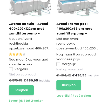
Zwembad tuin - Avenli -
Avenli Frame pool
400x207x122cm met
400x200x99 cm met
zandfilterpomp –
zandfilterpomp -
compleet
complete set
Met een Avenli
Met een Avenli
rechthoekig
rechthoekig
opzetzwembad 400x207...
opzetzwembad 400x200...
Nog maar 0 op voorraad
voor deze prijs
Nog maar 0 op voorraad
Vergelijk
voor deze prijs
Vergelijk
Niet op voorraad
Niet op voorraad
€ 484,42
€
436,95
Incl. btw
€ 575,75
€
489,95
Incl. btw
Bekijken
Bekijken
Levertijd: 1 tot 2 weken
Levertijd: 1 tot 2 weken