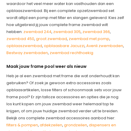
waardoor het veel meer water kan vasthouden dan een
opblaaszwembad. Bij een complete opzetzwembad set
wordt altijd een pomp met filter en slangen geleverd. Kies zelf
hoe uitgebreid jij jouw complete frame zwembad wilt
hebben:
zwembad 244
,
zwembad 305
,
zwembad 366
,
zwembad 450
,
groot zwembad
,
zwembad met pomp
,
opblaaszwembad
,
opblaasbare Jacuzzi
,
Avenli zwembaden
,
Bestway zwembaden
,
zwembad rechthoekig
Maak jouw frame pool weer als nieuw
Heb je al een zwembad met frame die wat onderhoudt kan
gebruiken? Of zoek je gewoon extra accessoires zoals
opblaasartikelen, losse filters of schoonmaak sets voor jouw
frame pool? Er zijn talloze accessoires en opties die je nog
los kunt kopen om jouw zwembad weer helemaal top te
krijgen, of om jouw huidige zwembad verder uit te breiden.
Bekijk ons complete zwembad accessoires aanbod hier:
filters & pompen
,
afdekzeilen
,
grondzeilen
,
dispensers en