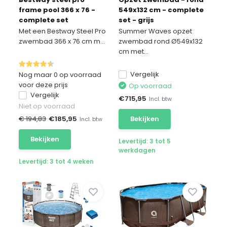
frame pool 366 x 76 -
549x132 cm - complete
complete set
set - grijs
Met een Bestway Steel Pro
Summer Waves opzet
zwembad 366 x 76 cm m...
zwembad rond Ø549x132
cm met...
Vergelijk
Nog maar 0 op voorraad
voor deze prijs
Op voorraad
Vergelijk
€
715,95
Incl. btw
Niet op voorraad
€ 194,83
€
185,95
Bekijken
Incl. btw
Bekijken
Levertijd: 3 tot 5
werkdagen
Levertijd: 3 tot 4 weken