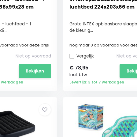
188x99x28 cm
luchtbed 224x203x66 cm
 - luchtbed - 1
Grote INTEX opblaasbare slaapb
9...
de kleur g...
voorraad voor deze prijs
Nog maar 0 op voorraad voor dez
Niet op voorraad
Vergelijk
Niet op v
€
78,95
Bekijken
Beki
Incl. btw
 7 werkdagen
Levertijd: 3 tot 7 werkdagen