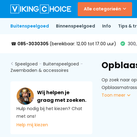
Alle categorieën
Buitenspeelgoed
Binnenspeelgoed
Info
Tips & tr
☎
085-3030305
(bereikbaar: 12.00 tot 17.00 uur)
300,
Opblaas
Speelgoed
-
Buitenspeelgoed
-
Zwembaden & accessoires
Op zoek naar opb
Opblaasmatrassen
Wij helpen je
Toon meer
graag met zoeken.
Hulp nodig bij het kiezen? Chat
met ons!
Help mij kiezen