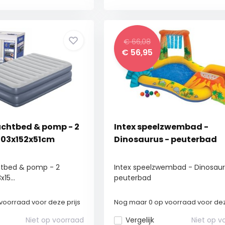
€ 66,08
€
56,95
uchtbed & pomp - 2
Intex speelzwembad -
203x152x51cm
Dinosaurus - peuterbad
htbed & pomp - 2
Intex speelzwembad - Dinosaur
15...
peuterbad
voorraad voor deze prijs
Nog maar 0 op voorraad voor dez
Niet op voorraad
Vergelijk
Niet op v