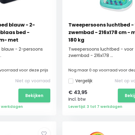
bed blauw - 2-
Tweepersoons luchtbed -
blaas bed -
zwembad - 216x178 cm - 
cm- met
180 kg
e pomp
d blauw - 2-persoons
Tweepersoons luchtbed - voor
.
zwembad - 216x178 ...
voorraad voor deze prijs
Nog maar 0 op voorraad voor dez
Niet op voorraad
Vergelijk
Niet op v
€
43,95
Bekijken
Beki
Incl. btw
 7 werkdagen
Levertijd: 3 tot 7 werkdagen