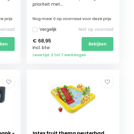
prioriteit met...
e prijs
Nog maar 0 op voorraad voor deze prijs
oorraad
Vergelijk
Niet op voorraad
€
68,95
jken
Bekijken
Incl. btw
Levertijd: 3 tot 7 werkdagen
bank -
Intex fruit thema peuterbad