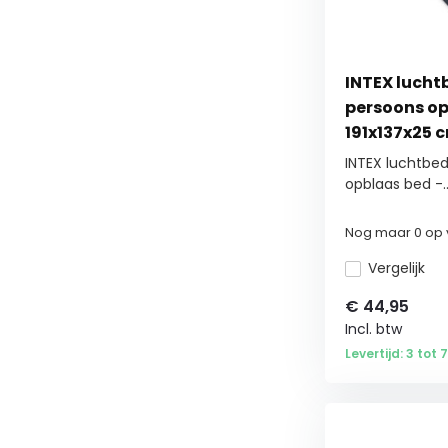
INTEX lucht
persoons op
191x137x25 
ingebouwd
INTEX luchtbe
opblaas bed -..
Nog maar 0 op 
Vergelijk
€
44,95
Incl. btw
Levertijd: 3 tot