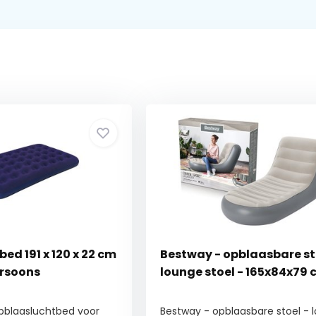
bed 191 x 120 x 22 cm
Bestway - opblaasbare st
ersoons
lounge stoel - 165x84x79
opblaasluchtbed voor
Bestway - opblaasbare stoel - 