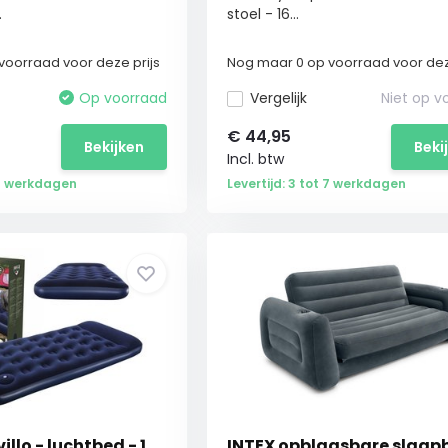
.
stoel - 16...
voorraad voor deze prijs
Nog maar 0 op voorraad voor dez
Op voorraad
Vergelijk
Niet op v
€
44,95
Bekijken
Beki
Incl. btw
 4 werkdagen
Levertijd: 3 tot 7 werkdagen
llo - luchtbed - 1
INTEX opblaasbare slaap