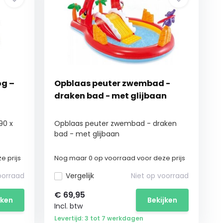
og –
Opblaas peuter zwembad -
draken bad - met glijbaan
90 x
Opblaas peuter zwembad - draken
bad - met glijbaan
e prijs
Nog maar 0 op voorraad voor deze prijs
oorraad
Vergelijk
Niet op voorraad
€
69,95
jken
Bekijken
Incl. btw
Levertijd: 3 tot 7 werkdagen