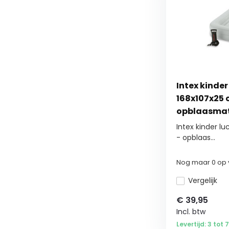
Intex kinder
168x107x25 
opblaasmat
handpomp
Intex kinder l
- opblaas...
Nog maar 0 op 
Vergelijk
€
39,95
Incl. btw
Levertijd: 3 tot