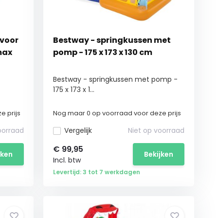
 voor
Bestway - springkussen met
max
pomp - 175 x 173 x 130 cm
Bestway - springkussen met pomp -
175 x 173 x 1...
e prijs
Nog maar 0 op voorraad voor deze prijs
oorraad
Vergelijk
Niet op voorraad
€
99,95
jken
Bekijken
Incl. btw
Levertijd: 3 tot 7 werkdagen