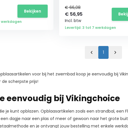
€ 66,08
Bekijken
€
56,95
Beki
Incl. btw
 7 werkdagen
Levertijd: 3 tot 7 werkdagen
1
opblaasartikelen voor bij het zwembad koop je eenvoudig bij Vi
de scherpste prijs!
je eenvoudig bij Vikingchoice
die je kunt opblazen. Opblaasartikelen zoals een strandbal, een 
, een dagje naar een plas of meer of gewoon naar het grote buit
e betaalmethode en je ontvangt jouw bestelling met enkele werk