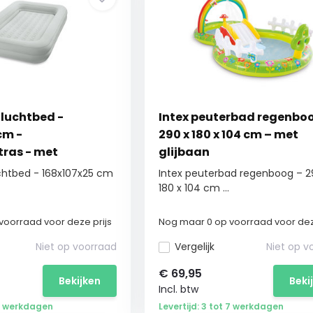
 luchtbed -
Intex peuterbad regenbo
cm -
290 x 180 x 104 cm – met
ras - met
glijbaan
uchtbed - 168x107x25 cm
Intex peuterbad regenboog – 2
180 x 104 cm ...
voorraad voor deze prijs
Nog maar 0 op voorraad voor dez
Niet op voorraad
Vergelijk
Niet op v
€
69,95
Bekijken
Beki
Incl. btw
 7 werkdagen
Levertijd: 3 tot 7 werkdagen