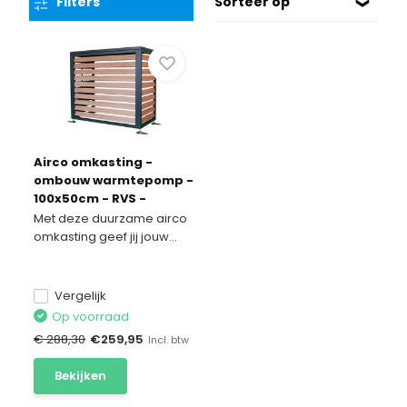
Filters
Sorteer op
Airco omkasting -
ombouw warmtepomp -
100x50cm - RVS -
houtlook
Met deze duurzame airco
omkasting geef jij jouw...
Vergelijk
Op voorraad
€ 288,30
€
259,95
Incl. btw
Bekijken