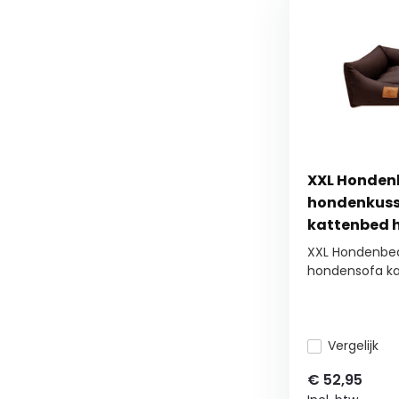
XXL Honden
hondenkuss
kattenbed 
waterdicht 
XXL Hondenbe
hondensofa kat
Vergelijk
€
52,95