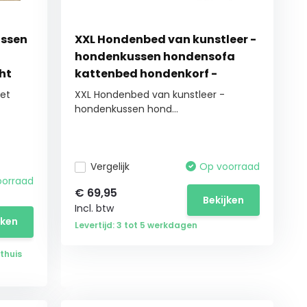
ussen
XXL Hondenbed van kunstleer -
hondenkussen hondensofa
ht
kattenbed hondenkorf -
waterdicht
met
XXL Hondenbed van kunstleer -
hondenkussen hond...
Vergelijk
Op voorraad
oorraad
€
69,95
Bekijken
Incl. btw
jken
Levertijd: 3 tot 5 werkdagen
thuis