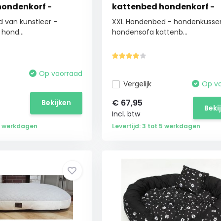
hondenkorf -
kattenbed hondenkorf -
waterdicht 130 X 80 cm
 van kunstleer -
XXL Hondenbed - hondenkusse
hond...
hondensofa kattenb...
Op voorraad
Vergelijk
Op v
€
67,95
Bekijken
Beki
Incl. btw
 5 werkdagen
Levertijd: 3 tot 5 werkdagen