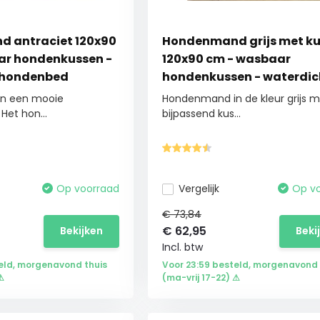
 antraciet 120x90
Hondenmand grijs met k
ar hondenkussen -
120x90 cm - wasbaar
 hondenbed
hondenkussen - waterdic
hondenbed
n een mooie
Hondenmand in de kleur grijs 
 Het hon...
bijpassend kus...
Op voorraad
Vergelijk
Op v
€ 73,84
€
62,95
Bekijken
Beki
Incl. btw
eld, morgenavond thuis
Voor 23:59 besteld, morgenavond 
⚠
(ma-vrij 17-22) ⚠