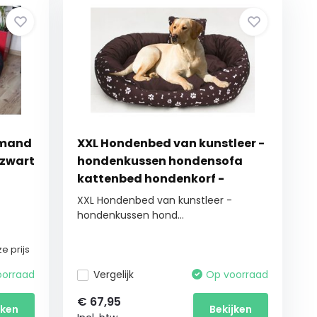
nmand
XXL Hondenbed van kunstleer -
 zwart
hondenkussen hondensofa
kattenbed hondenkorf -
waterdicht 110 X 80 cm
XXL Hondenbed van kunstleer -
hondenkussen hond...
e prijs
oorraad
Vergelijk
Op voorraad
€
67,95
jken
Bekijken