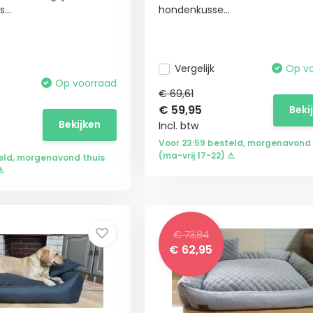
...
hondenkusse...
Vergelijk
Op v
Op voorraad
€ 69,61
€
59,95
Beki
Bekijken
Incl. btw
Voor 23:59 besteld, morgenavond 
(ma-vrij 17-22) ⚠
eld, morgenavond thuis
⚠
€ 73,84
€
62,95