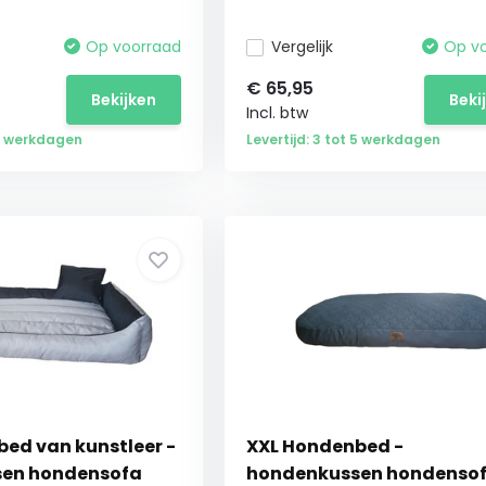
Op voorraad
Vergelijk
Op v
€
65,95
Bekijken
Beki
Incl. btw
 5 werkdagen
Levertijd: 3 tot 5 werkdagen
ed van kunstleer -
XXL Hondenbed -
en hondensofa
hondenkussen hondenso