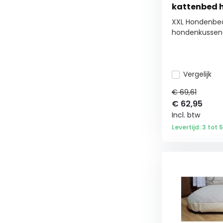
kattenbed 
waterdicht
XXL Hondenbed
hondenkussen 
Vergelijk
€ 69,61
€
62,95
Incl. btw
Levertijd: 3 tot