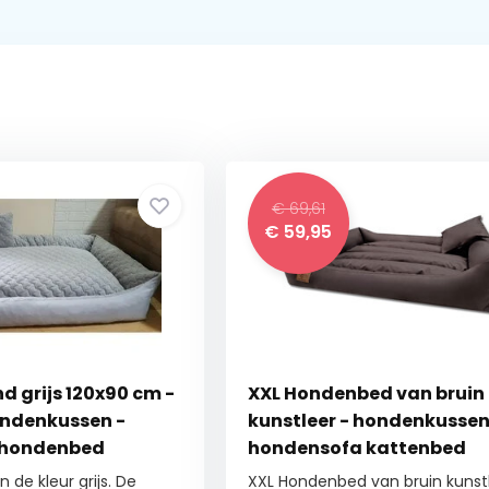
€ 69,61
€
59,95
grijs 120x90 cm -
XXL Hondenbed van bruin
ndenkussen -
kunstleer - hondenkusse
 hondenbed
hondensofa kattenbed
hondenkorf - waterdicht
de kleur grijs. De
XXL Hondenbed van bruin kunst