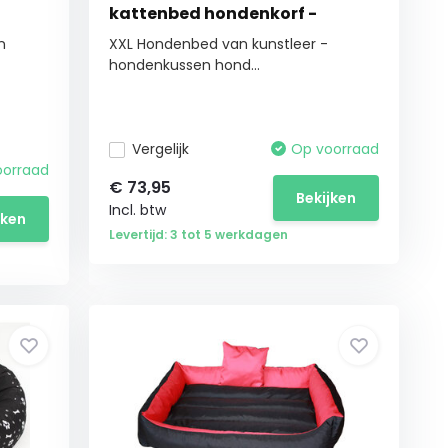
kattenbed hondenkorf -
waterdicht - 120x90
n
XXL Hondenbed van kunstleer -
hondenkussen hond...
Vergelijk
Op voorraad
oorraad
€
73,95
Bekijken
Incl. btw
jken
Levertijd: 3 tot 5 werkdagen