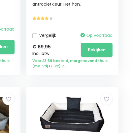
antracietkleur. Het hon...
oorraad
Vergelijk
Op voorraad
€
69,95
jken
Bekijken
Incl. btw
thuis
Voor 23:59 besteld, morgenavond thuis
(ma-vrij 17-22) ⚠