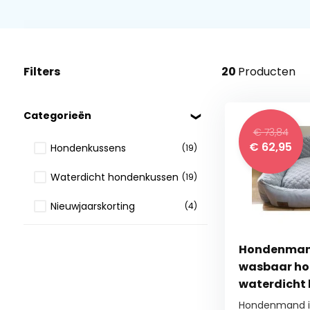
Filters
20
Producten
Categorieën
€ 73,84
€
62,95
Hondenkussens
(19)
Waterdicht hondenkussen
(19)
Nieuwjaarskorting
(4)
Hondenmand 
wasbaar ho
waterdicht
Hondenmand in 