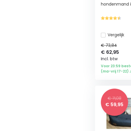
hondenmand is
Vergelijk
€ 73,84
€
62,95
Incl. btw
Voor 23:59 best
(ma-vrij 17-22) 
€ 71,08
€
59,95