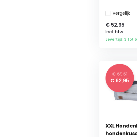
Vergelijk
€
52,95
Incl. btw
Levertijd: 3 tot
€ 69,61
€
62,95
XXL Hondenb
hondenkuss