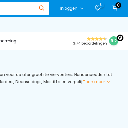
0
0
Inloggen
herming
9.2
3174 beoordelingen
n voor de aller grootste viervoeters. Hondenbedden tot
erders, Deense dogs, Mastiff’s en vergelij
Toon meer