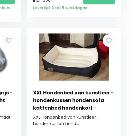
Incl. btw
thuis
Levertijd: 3 tot 5 werkdagen
ijs -
XXL Hondenbed van kunstleer -
ht
hondenkussen hondensofa
kattenbed hondenkorf -
waterdicht 90 X 60 cm
 maat
XXL Hondenbed van kunstleer -
hondenkussen hond...