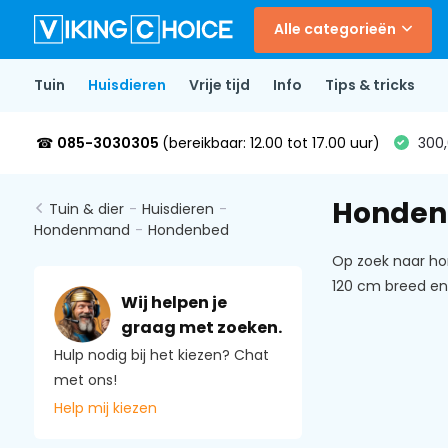
Alle categorieën
Tuin
Huisdieren
Vrije tijd
Info
Tips & tricks
☎
085-3030305
(bereikbaar: 12.00 tot 17.00 uur)
300,
Honden
Tuin & dier
-
Huisdieren
-
Hondenmand
-
Hondenbed
Op zoek naar ho
120 cm breed en 
Wij helpen je
graag met zoeken.
Hulp nodig bij het kiezen? Chat
met ons!
Help mij kiezen