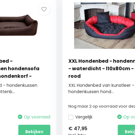
bed -
XXL Hondenbed - honde
en hondensofa
- waterdicht - 110x80cm -
hondenkorf -
rood
90 X 60 cm
d - hondenkussen
XXL Hondenbed van kunstleer -
tenb...
hondenkussen hond...
Nog maar 2 op voorraad voor dez
Op voorraad
Vergelijk
Op v
€
47,95
Bekijken
Beki