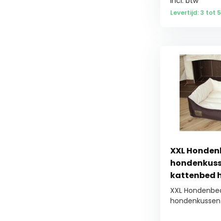
Incl. btw
Levertijd: 3 tot
XXL Hondenb
hondenkuss
kattenbed 
waterdicht 
XXL Hondenbed
hondenkussen 