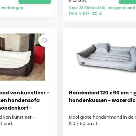
Incl. btw
 5 werkdagen
Voor 23:59 besteld, morgenavond 
(ma-vrij 17-22) ⚠
ed van kunstleer -
Hondenbed 120 x 90 cm - gr
en hondensofa
hondenkussen - waterdic
hondenkorf -
90 X 60
 van kunstleer -
Mooi grote hondenmand in de
hond...
120 x 90 cm. I...