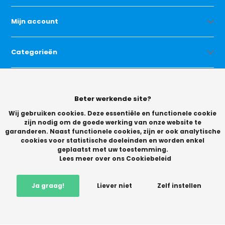
Mijn account
Categorieën
Contact
Beter werkende site?
Wij gebruiken cookies. Deze essentiële en functionele cookie
zijn nodig om de goede werking van onze website te
garanderen. Naast functionele cookies, zijn er ook analytische
cookies voor statistische doeleinden en worden enkel
geplaatst met uw toestemming.
© Copyright 2026 -
Lees meer over ons Cookiebeleid
Vikingchoice.nl - Scherpe prijzen! Ruime keuze
9.2
- Trusted
Shops waardering
Ja graag!
Liever niet
Zelf instellen