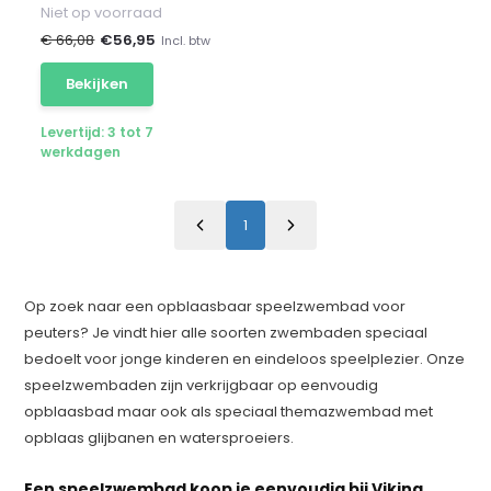
Niet op voorraad
€ 66,08
€
56,95
Incl. btw
Bekijken
Levertijd: 3 tot 7
werkdagen
1
Op zoek naar een opblaasbaar speelzwembad voor
peuters? Je vindt hier alle soorten zwembaden speciaal
bedoelt voor jonge kinderen en eindeloos speelplezier. Onze
speelzwembaden zijn verkrijgbaar op eenvoudig
opblaasbad maar ook als speciaal themazwembad met
opblaas glijbanen en watersproeiers.
Een speelzwembad koop je eenvoudig bij Viking