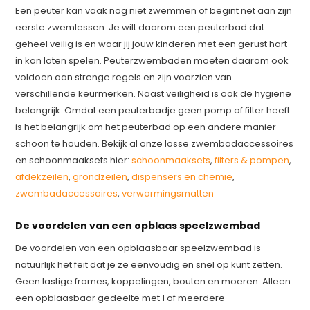
Een peuter kan vaak nog niet zwemmen of begint net aan zijn
eerste zwemlessen. Je wilt daarom een peuterbad dat
geheel veilig is en waar jij jouw kinderen met een gerust hart
in kan laten spelen. Peuterzwembaden moeten daarom ook
voldoen aan strenge regels en zijn voorzien van
verschillende keurmerken. Naast veiligheid is ook de hygiëne
belangrijk. Omdat een peuterbadje geen pomp of filter heeft
is het belangrijk om het peuterbad op een andere manier
schoon te houden. Bekijk al onze losse zwembadaccessoires
en schoonmaaksets hier:
schoonmaaksets
,
filters & pompen
,
afdekzeilen
,
grondzeilen
,
dispensers en chemie
,
zwembadaccessoires
,
verwarmingsmatten
De voordelen van een opblaas speelzwembad
De voordelen van een opblaasbaar speelzwembad is
natuurlijk het feit dat je ze eenvoudig en snel op kunt zetten.
Geen lastige frames, koppelingen, bouten en moeren. Alleen
een opblaasbaar gedeelte met 1 of meerdere