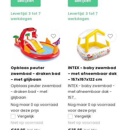
Bekijken
Bekijken
Levertijd: 3 tot 7
Levertijd: 3 tot 7
werkdagen
werkdagen
Opblaas peuter
INTEX - baby zwembad
zwembad - draken bad
- met afneembaar dak
- met glijbaan
- 157x157x122 cm
Opblaas peuter zwembad
INTEX - baby zwembad -
- draken bad - met
met afneembaar dak -
glijbaan
157...
Nog maar 0 op voorraad
Nog maar 0 op voorraad
voor deze prijs
voor deze prijs
Vergelijk
Vergelijk
Niet op voorraad
Niet op voorraad
€
69,95
€
35,95
Incl. btw
Incl. btw