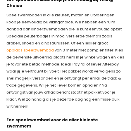
Choice
Speelzwembaden in alle kleuren, maten en uitvoeringen
koop je eenvoudig bij Vikingchoice. We hebben een ruim
aanbod aan kinderzwembaden die je kunt eenvoudig opzet.
Speciale peuterbadjes in mooi versierde thema’s zoals
draken, snoep en dinosaurussen. Of een lekker groot
opblaas speelzwembad
van 3 meter met pomp en filter. Kies
de gewenste uitvoering, plaats hem in je winkelwagen en kies
je favoriete betaalmethode. Ideal, PayPal of liever Afterpay,
waar jij je vertrouwt bij voelt. Het pakket wordt vervolgens zo
snel mogelijk verzonden en je ontvangt per email de track &
trace gegevens. Wil je het liever komen ophalen? Na
ontvangst van jouw afhaalbericht staat het pakket voor je
klaar. Wel zo handig als je dezelfde dag nog een frisse duik
wilt nemen!
Een speelzwembad voor de aller kleinste
zwemmers