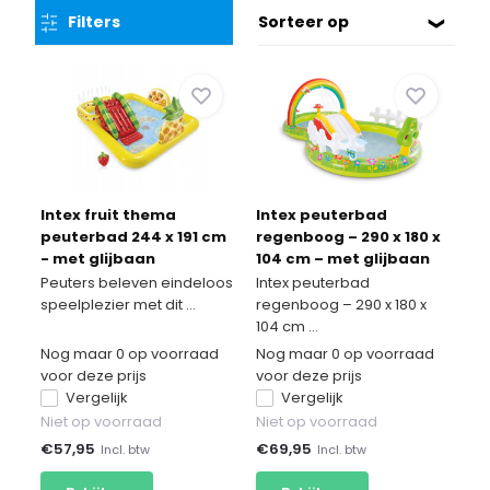
Filters
Sorteer op
Intex fruit thema
Intex peuterbad
peuterbad 244 x 191 cm
regenboog – 290 x 180 x
- met glijbaan
104 cm – met glijbaan
Peuters beleven eindeloos
Intex peuterbad
speelplezier met dit ...
regenboog – 290 x 180 x
104 cm ...
Nog maar 0 op voorraad
Nog maar 0 op voorraad
voor deze prijs
voor deze prijs
Vergelijk
Vergelijk
Niet op voorraad
Niet op voorraad
€
57,95
€
69,95
Incl. btw
Incl. btw