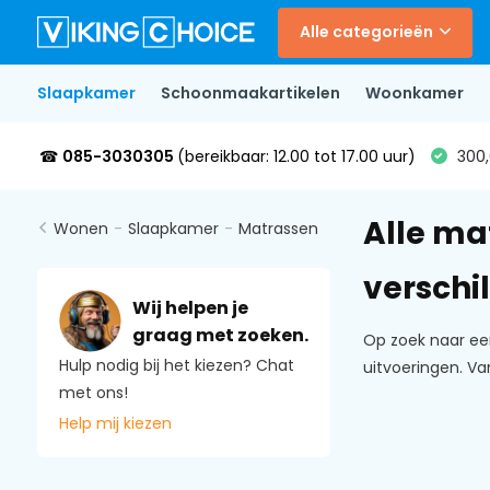
Alle categorieën
Slaapkamer
Schoonmaakartikelen
Woonkamer
☎
085-3030305
(bereikbaar: 12.00 tot 17.00 uur)
300,
Alle ma
Wonen
-
Slaapkamer
-
Matrassen
verschi
Wij helpen je
graag met zoeken.
Op zoek naar een
Hulp nodig bij het kiezen? Chat
uitvoeringen. V
met ons!
Help mij kiezen