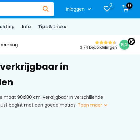
0
0
Inloggen
ichting
Info
Tips & tricks
herming
9.2
3174 beoordelingen
verkrijgbaar in
den
e maat 90x180 cm, verkrijgbaar in verschillende
trust begint met een goede matras.
Toon meer