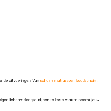
lende uitvoeringen. Van
schuim matrasssen
,
koudschuim
w eigen lichaamslengte. Bij een te korte matras neemt jouw