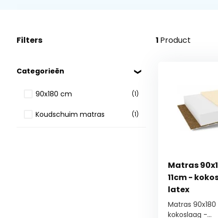
Filters
1
Product
Categorieën
90x180 cm
(1)
Koudschuim matras
(1)
Matras 90x1
11cm - kokos
latex
Matras 90x180
kokoslaag -...