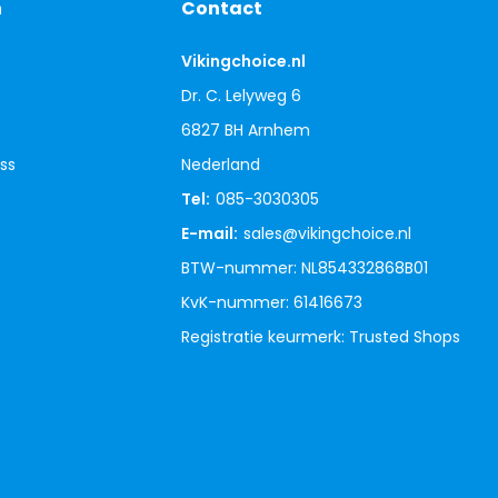
n
Contact
Vikingchoice.nl
Dr. C. Lelyweg 6
6827 BH Arnhem
ss
Nederland
Tel:
085-3030305
E-mail:
sales@vikingchoice.nl
BTW-nummer: NL854332868B01
KvK-nummer: 61416673
Registratie keurmerk: Trusted Shops