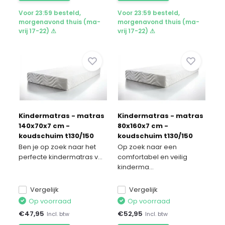
Voor 23:59 besteld,
Voor 23:59 besteld,
morgenavond thuis (ma-
morgenavond thuis (ma-
vrij 17-22) ⚠
vrij 17-22) ⚠
Kindermatras - matras
Kindermatras - matras
140x70x7 cm -
80x160x7 cm -
koudschuim t130/150
koudschuim t130/150
Ben je op zoek naar het
Op zoek naar een
perfecte kindermatras v...
comfortabel en veilig
kinderma...
Vergelijk
Vergelijk
Op voorraad
Op voorraad
€
47,95
€
52,95
Incl. btw
Incl. btw