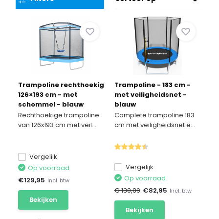
Trampoline rechthoekig
Trampoline - 183 cm -
126×193 cm - met
met veiligheidsnet -
schommel - blauw
blauw
Rechthoekige trampoline
Complete trampoline 183
van 126x193 cm met veil...
cm met veiligheidsnet e...
Vergelijk
Vergelijk
Op voorraad
Op voorraad
€
129,95
Incl. btw
€ 130,89
€
82,95
Incl. btw
Bekijken
Bekijken