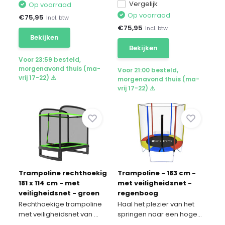
Vergelijk
Op voorraad
Op voorraad
€
75,95
Incl. btw
€
75,95
Incl. btw
Bekijken
Bekijken
Voor 23:59 besteld,
morgenavond thuis (ma-
Voor 21:00 besteld,
vrij 17-22) ⚠
morgenavond thuis (ma-
vrij 17-22) ⚠
Trampoline rechthoekig
Trampoline - 183 cm -
181 x 114 cm - met
met veiligheidsnet -
veiligheidsnet - groen
regenboog
Rechthoekige trampoline
Haal het plezier van het
met veiligheidsnet van ...
springen naar een hoge...