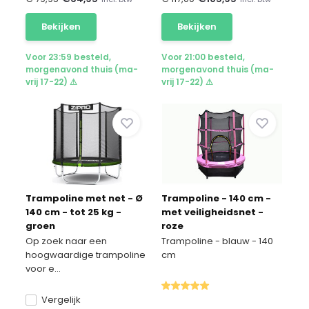
Bekijken
Bekijken
Voor 23:59 besteld,
Voor 21:00 besteld,
morgenavond thuis (ma-
morgenavond thuis (ma-
vrij 17-22) ⚠
vrij 17-22) ⚠
Trampoline met net - Ø
Trampoline - 140 cm -
140 cm - tot 25 kg -
met veiligheidsnet -
groen
roze
Op zoek naar een
Trampoline - blauw - 140
hoogwaardige trampoline
cm
voor e...
Vergelijk