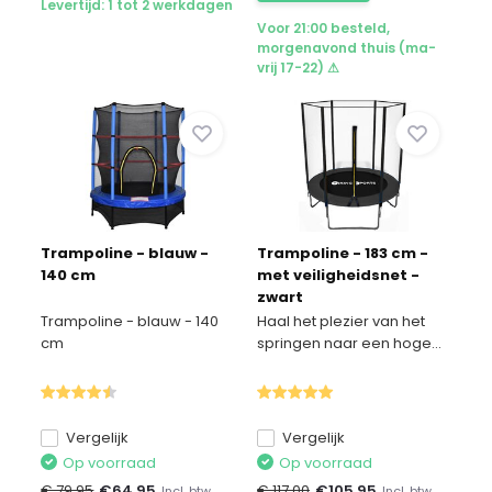
Levertijd: 1 tot 2 werkdagen
Voor 21:00 besteld,
morgenavond thuis (ma-
vrij 17-22) ⚠
Trampoline - blauw -
Trampoline - 183 cm -
140 cm
met veiligheidsnet -
zwart
Trampoline - blauw - 140
Haal het plezier van het
cm
springen naar een hoge...
Vergelijk
Vergelijk
Op voorraad
Op voorraad
€ 79,95
€
64,95
€ 117,00
€
105,95
Incl. btw
Incl. btw