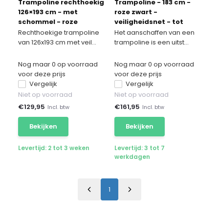
Trampoline rechthoekig
Trampoline - 183 cm -
126×193 cm - met
roze zwart -
schommel - roze
veiligheidsnet - tot
50kg
Rechthoekige trampoline
Het aanschaffen van een
van 126x193 cm met veil...
trampoline is een uitst...
Nog maar 0 op voorraad
Nog maar 0 op voorraad
voor deze prijs
voor deze prijs
Vergelijk
Vergelijk
Niet op voorraad
Niet op voorraad
€
129,95
€
161,95
Incl. btw
Incl. btw
Bekijken
Bekijken
Levertijd: 2 tot 3 weken
Levertijd: 3 tot 7
werkdagen
1