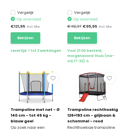
Vergelijk
Vergelijk
Op voorraad
Op voorraad
€
121,95
€ 112,37
€
95,95
Incl. btw
Incl. btw
Bekijken
Bekijken
Levertijd: 1 tot 2 werkdagen
Voor 21:00 besteld,
morgenavond thuis (ma-
vrij 17-22) ⚠
Trampoline met net - Ø
Trampoline rechthoekig
140 cm - tot 45 kg -
126×193 cm - glijbaan &
blauw geel
schommel - rood
Op zoek naar een
Rechthoekige trampoline