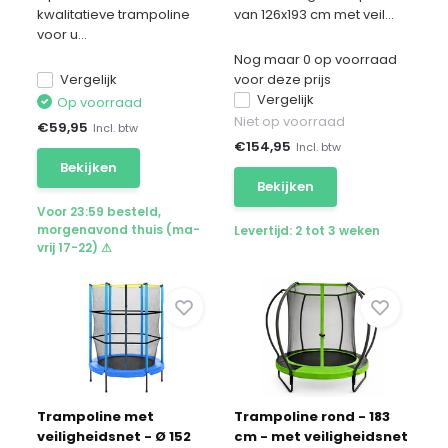
kwalitatieve trampoline
van 126x193 cm met veil...
voor u...
Nog maar 0 op voorraad
Vergelijk
voor deze prijs
Vergelijk
Op voorraad
Niet op voorraad
€
59,95
Incl. btw
€
154,95
Incl. btw
Bekijken
Bekijken
Voor 23:59 besteld,
morgenavond thuis (ma-
Levertijd: 2 tot 3 weken
vrij 17-22) ⚠
Trampoline met
Trampoline rond - 183
veiligheidsnet - Ø 152
cm - met veiligheidsnet