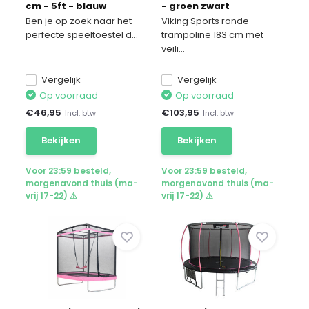
cm - 5ft - blauw
- groen zwart
Ben je op zoek naar het
Viking Sports ronde
perfecte speeltoestel d...
trampoline 183 cm met
veili...
Vergelijk
Vergelijk
Op voorraad
Op voorraad
€
46,95
€
103,95
Incl. btw
Incl. btw
Bekijken
Bekijken
Voor 23:59 besteld,
Voor 23:59 besteld,
morgenavond thuis (ma-
morgenavond thuis (ma-
vrij 17-22) ⚠
vrij 17-22) ⚠