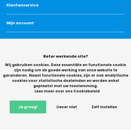
Klantenservice
Mijn account
Categorieën
Beter werkende site?
Contact
Wij gebruiken cookies. Deze essentiële en functionele cookie
zijn nodig om de goede werking van onze website te
garanderen. Naast functionele cookies, zijn er ook analytische
cookies voor statistische doeleinden en worden enkel
geplaatst met uw toestemming.
Lees meer over ons Cookiebeleid
© Copyright 2026 -
Ja graag!
Liever niet
Zelf instellen
Vikingchoice.nl - Scherpe prijzen! Ruime keuze
9.2
- Trusted
Shops waardering
-
+
In winkelwagen