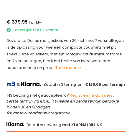
€ 379,95
Incl. btw
Levertijd: 1 tot 2 weken
Deze witte Dallas meisjesfiets van 26 inch met 7 versnellingen
is dé oplossing voor wie een compacte vouwfiets met pit
zoekt. Deze vouwfiets, met zijn lichtgewicht aluminium frame
en 7 versnellingen, biedt het beste van twee werelden:
handzaamheid en pres...
Toon meer
&
Betaal in 3 termijnen:
€126,65 per termijn
IN3 betaling niet geaccepteerd?
Registreer je dan eerst
Eerste termijn via IDEAL, 't tweede en derde termijn betaal je
binnen 30 en 60 dagen
0% rente
&
zonder BKR
registratie
Betaal na levering
met KLARNA/BILLINK