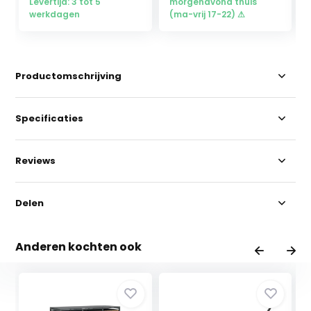
Levertijd: 3 tot 5
morgenavond thuis
werkdagen
(ma-vrij 17-22) ⚠
Productomschrijving
Specificaties
Reviews
Delen
Anderen kochten ook