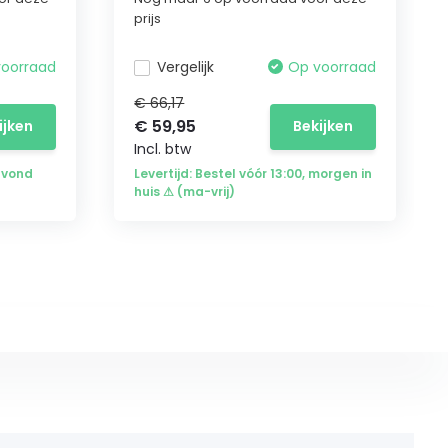
prijs
voorraad
Vergelijk
Op voorraad
€ 66,17
€ 59,95
ijken
Bekijken
Incl. btw
avond
Levertijd: Bestel vóór 13:00, morgen in
huis ⚠ (ma-vrij)