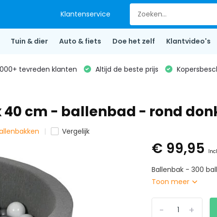
Klantenservice
Tuin & dier
Auto & fiets
Doe het zelf
Klantvideo's
000+ tevreden klanten
Altijd de beste prijs
Kopersbesc
x 40 cm - ballenbad - rond donk
ballenbakken
Vergelijk
€ 99,95
Inc
Ballenbak - 300 bal
Toon meer
-
+