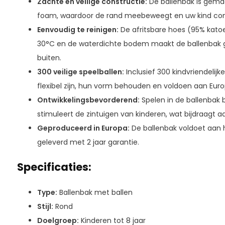
Zachte en veilige constructie:
De ballenbak is gema
foam, waardoor de rand meebeweegt en uw kind comfo
Eenvoudig te reinigen:
De afritsbare hoes (95% katoe
30°C en de waterdichte bodem maakt de ballenbak ge
buiten.
300 veilige speelballen:
Inclusief 300 kindvriendelij
flexibel zijn, hun vorm behouden en voldoen aan Europ
Ontwikkelingsbevorderend:
Spelen in de ballenbak 
stimuleert de zintuigen van kinderen, wat bijdraagt a
Geproduceerd in Europa:
De ballenbak voldoet aan 
geleverd met 2 jaar garantie.
Specificaties:
Type:
Ballenbak met ballen
Stijl:
Rond
Doelgroep:
Kinderen tot 8 jaar