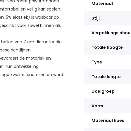
akt van zacht polyurethanen
Materiaal
rtabel en veilig kan spelen.
n, 5% elastiek) is wasbaar op
Stijl
schikt voor zowel binnen als
Verpakkingsinhou
ke ballen van 7 cm diameter die
Totale hoogte
ese richtlijnen.
bevordert de motoriek en
Type
an hun ontwikkeling.
hoge kwaliteitsnormen en wordt
Totale lengte
Doelgroep
Vorm
Materiaal hoes