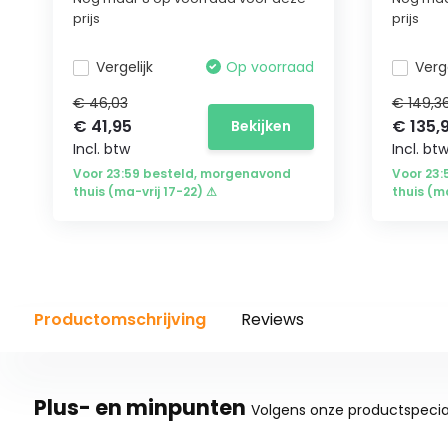
prijs
prijs
Vergelijk
Op voorraad
Verge
€ 46,03
€ 149,3
€ 41,95
€ 135,
Bekijken
Incl. btw
Incl. bt
Voor 23:59 besteld, morgenavond
Voor 23
thuis (ma-vrij 17-22) ⚠
thuis (m
Productomschrijving
Reviews
Plus- en minpunten
Volgens onze productspecial