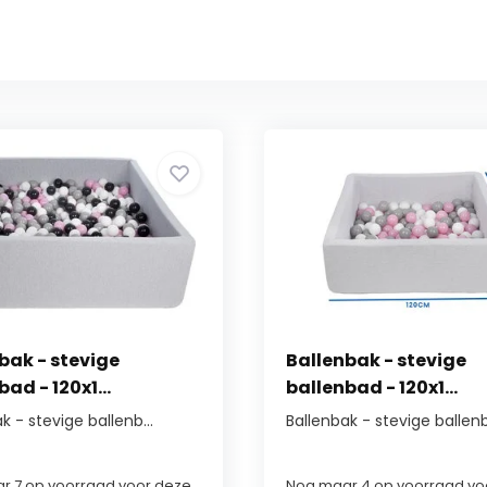
bak - stevige
Ballenbak - stevige
ad - 120x1...
ballenbad - 120x1...
k - stevige ballenb...
Ballenbak - stevige ballenb.
r 7 op voorraad voor deze
Nog maar 4 op voorraad vo