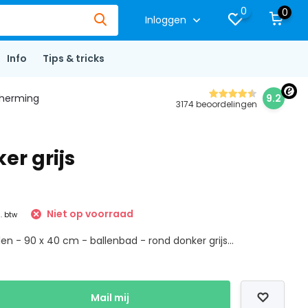
0
0
Inloggen
Info
Tips & tricks
herming
9.2
3174 beoordelingen
er grijs
Niet op voorraad
l. btw
len - 90 x 40 cm - ballenbad - rond donker grijs...
Mail mij