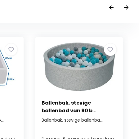
Ballenbak, stevige
ballenbad van 90 b...
..
Ballenbak, stevige ballenba...
or deze
Nog maar 6 op voorraad voor deze