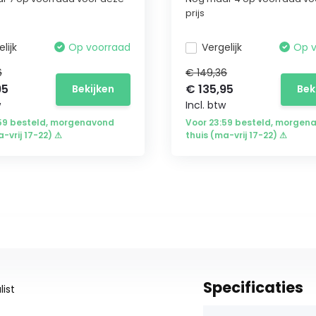
prijs
lijk
Op voorraad
Vergelijk
Op 
6
€ 149,36
95
€ 135,95
Bekijken
Bek
w
Incl. btw
:59 besteld, morgenavond
Voor 23:59 besteld, morgen
a-vrij 17-22) ⚠
thuis (ma-vrij 17-22) ⚠
Specificaties
ist