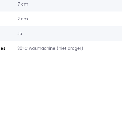
7 cm
2 cm
Ja
oes
30°C wasmachine (niet droger)